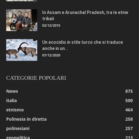
In Assam e Arunachal Pradesh, tra le etnie
tribali
02/12/2015
Un ecocidio in stile turco che si traduce
anche in un...
07/12/2020
CATEGORIE POPOLARI
News
875
italia
500
etnismo
464
Polinesia in diretta
258
polinesiani
257
geopolitica
213