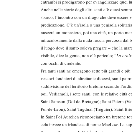
entrambi si prodigarono per evangelizzare quei lu
Anche nelle storie degli altri santi c’è quasi sempr
sbarco, l’incontro con un drago che deve essere vi
predicazione. C’è un’isola o una penisola solitari
nascerà un monastero, poi una città, un porto mar
miracolosamente dalla nuda roccia percossa dal ba
il luogo dove il santo soleva pregare – che la ma
visibile, dice la gente, non c’è pericolo; “
La croix
con occhi di credente.
Fra tanti santi ne emergono sette più grandi e più i
vescovi fondatori di altrettante diocesi, santi patro
suddivisione del territorio bretone secondo l’ord
poi. Vediamoli, i sette santi, con le relative città e
Saint Samson (Dol de Bretagne); Saint Patern (Van
Pol-de-Leon); Saint Tugdual (Treguier); Saint Bri
In Saint Pol Aurelien riconosciamo un bretone to
cela invece un irlandese di nome MacLow. La supre
Samson. Il vescovo di Dol fu il primo a proclamars