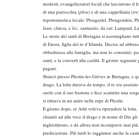
modesti, evangelizzatori locali che lasciarono il l
di una parrocchia (
plou
) o di una cappellania (
tre
toponomastica locale: Plougastel, Plougonden, Pl
lann
, chiesa, e
loc
, santuario, da cui: Lampaul, 
Le storie dei santi di Bretagna si assomigliano tut
di Enora, figlia del re d’Irlanda. Deciso ad abbra
obbedienza alla famiglia, ma non lo consumò: pass
santi, e la convertì alla castità. Il giorno seguente
pagani.
Sbarcò presso Plestin-les-Grèves in Bretagna, e 
drago. La lotta durava da tempo, il re era assetato
suolo con il suo bastone e fece scaturire una sorge
si ritirava in un antro nella rupe di Plestin.
Il giorno dopo, re Artù voleva riprendere la lotta,
chiamò ad alta voce il drago e in nome di Dio gli o
inghiottirono, e da allora non ricomparve mai più.
predicazione. Più tardi lo raggiunse anche la ca