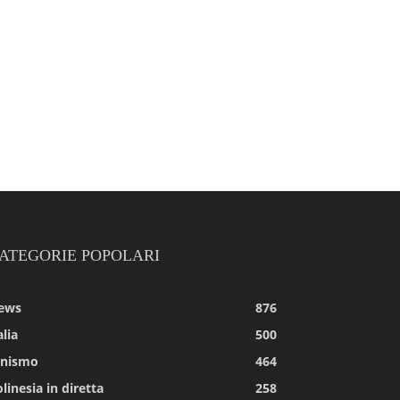
ATEGORIE POPOLARI
ews
876
alia
500
tnismo
464
linesia in diretta
258