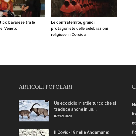
tico bavarese tra le
Le confraternite, grandi
el Veneto
protagoniste delle celebrazioni
religiose in Corsica
ARTICOLI POPOLARI
C
Un ecocidio in stile turco che si
N
traduce anche in un...
it
07/12/2020
e
Po
Il Covid-19 nelle Andamane: