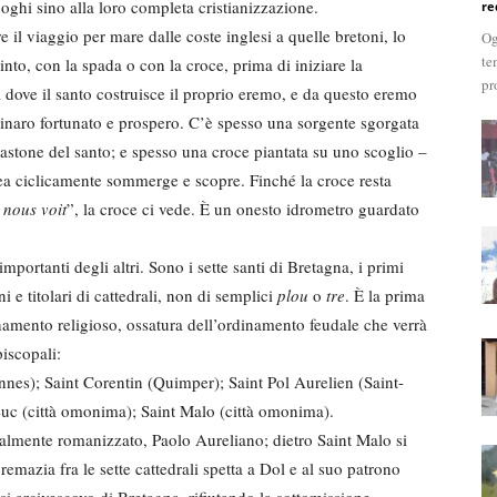
oghi sino alla loro completa cristianizzazione.
re
e il viaggio per mare dalle coste inglesi a quelle bretoni, lo
Og
te
nto, con la spada o con la croce, prima di iniziare la
pr
a dove il santo costruisce il proprio eremo, e da questo eremo
inaro fortunato e prospero. C’è spesso una sorgente sgorgata
stone del santo; e spesso una croce piantata su uno scoglio –
rea ciclicamente sommerge e scopre. Finché la croce resta
 nous voit
”, la croce ci vede. È un onesto idrometro guardato
mportanti degli altri. Sono i sette santi di Bretagna, i primi
ni e titolari di cattedrali, non di semplici
plou
o
tre
. È la prima
inamento religioso, ossatura dell’ordinamento feudale che verrà
piscopali:
nes); Saint Corentin (Quimper); Saint Pol Aurelien (Saint-
euc (città omonima); Saint Malo (città omonima).
talmente romanizzato, Paolo Aureliano; dietro Saint Malo si
mazia fra le sette cattedrali spetta a Dol e al suo patrono
i arcivescovo di Bretagna, rifiutando la sottomissione