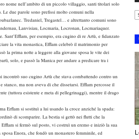
oro nome nell’ambito di un piccolo villaggio, santi titolari solo
Ar
). Le due parole sono prefissi molto comuni nella
oubazlanec. Tredaniel, Tregastel… e altrettanto comuni sono
Landernau, Lanvisiau, Locmaria, Locronan, Locmariaquer.
te. Sant’Efflam, per esempio, era cugino di re Artù, e fidanzato
cciare la vita monastica, Efflam celebrò il matrimonio per
ò la prima notte a leggere alla giovane sposa le vite dei
 partì, solo, e passò la Manica per andare a predicare tra i
qui incontrò suo cugino Artù che stava combattendo contro un
 e stanco, ma non aveva di che dissetarsi. Efflam percosse il
nte (tuttora esistente e meta di pellegrinaggi), mentre il drago
 ma Erflam si sostituì a lui usando la croce anziché la spada:
rdinò di scomparire. La bestia si gettò nei flutti che la
 Efflam si fermò sul posto, vi costruì un eremo e iniziò la sua
L
sta sposa Enora, che fondò un monastero femminile, ed