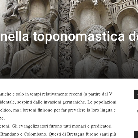
 nella toponomastica d
anniche e solo in tempi relativamente recenti (a partire dal V
identale, sospinti dalle invasioni germaniche. Le popolazioni
C
ltico, ma i bretoni finirono per far prevalere la loro lingua e
ne.
etoni. Gli evangelizzatori furono tutti monaci e predicatori
di Brandano e Colombano. Questi di Bretagna furono santi più