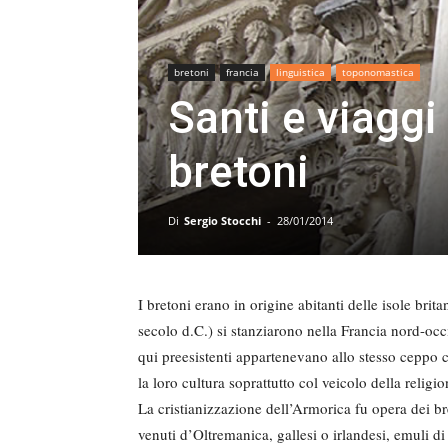
bretoni
francia
linguistica
toponomastica
Santi e viaggi
bretoni
Di
Sergio Stocchi
-
28/01/2014
I bretoni erano in origine abitanti delle isole brit
secolo d.C.) si stanziarono nella Francia nord-occ
qui preesistenti appartenevano allo stesso ceppo ce
la loro cultura soprattutto col veicolo della religio
La cristianizzazione dell’Armorica fu opera dei br
venuti d’Oltremanica, gallesi o irlandesi, emuli 