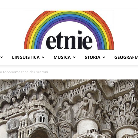
LINGUISTICA
MUSICA
STORIA
GEOGRAFI
Etnie
lla toponomastica dei bretoni