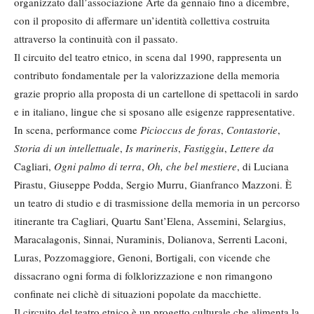
organizzato dall’associazione Arte da gennaio fino a dicembre,
con il proposito di affermare un’identità collettiva costruita
attraverso la continuità con il passato.
Il circuito del teatro etnico, in scena dal 1990, rappresenta un
contributo fondamentale per la valorizzazione della memoria
grazie proprio alla proposta di un cartellone di spettacoli in sardo
e in italiano, lingue che si sposano alle esigenze rappresentative.
In scena, performance come
Picioccus de foras
,
Contastorie
,
Storia di un intellettuale
,
Is marineris
,
Fastiggiu
,
Lettere da
Cagliari,
Ogni palmo di terra
,
Oh, che bel mestiere
, di Luciana
Pirastu, Giuseppe Podda, Sergio Murru, Gianfranco Mazzoni. È
un teatro di studio e di trasmissione della memoria in un percorso
itinerante tra Cagliari, Quartu Sant’Elena, Assemini, Selargius,
Maracalagonis, Sinnai, Nuraminis, Dolianova, Serrenti Laconi,
Luras, Pozzomaggiore, Genoni, Bortigali, con vicende che
dissacrano ogni forma di folklorizzazione e non rimangono
confinate nei clichè di situazioni popolate da macchiette.
Il circuito del teatro etnico è un progetto culturale che alimenta la