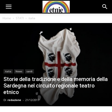
Home
STATI
italia
italia
News
sardi
Storie della tradizione e della memoria della
Sardegna nel circuito regionale teatro
etnico
Di
redazione
-
21/12/2017