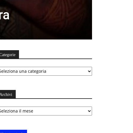
ra
Categorie
ategorie
Archivi
chivi