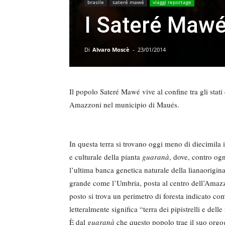
brasile
sateré mawé
viaggi reportage
I Sateré Mawé 
Di
Alvaro Moscè
-
23/01/2014
Il popolo Sateré Mawé vive al confine tra gli stati
Amazzoni nel municipio di Maués.
In questa terra si trovano oggi meno di diecimila in
e culturale della pianta
guaranà
, dove, contro og
l’ultima banca genetica naturale della lianaorigin
grande come l’Umbria, posta al centro dell’Amazzon
posto si trova un perimetro di foresta indicato 
letteralmente significa “terra dei pipistrelli e delle
È dal
guaranà
che questo popolo trae il suo orgogl