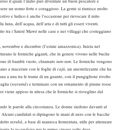
verso il quale l’indio può diventare un buon pescatore e
 essere un uomo forte e coraggioso. La gente si riunisce molto
 festivo e ludico è anche l’occasione per rievocare il mito
a luna, dell’acqua, dell’aria e di tutti gli esseri viventi.
to tra i Sateré Mawé nelle case e nei villaggi che costeggiano
e, novembre e dicembre (l’estate amazzonica). Inizia nel
tturano le formiche giganti, che in genere vivono nelle buche
bastone di bambù vuoto, chiamato
tum-tum
. Le formiche vengono
tano a macerare con le foglie di
cajú
, un anestetizzante che ha
 una a una tra le trame di un guanto, con il pungiglione rivolto
aglia (
warumà
) e terminare con un ornamento di piume rosse
oi viene appeso in attesa che le formiche si risveglino dal
ando le parole alla circostanza. Le donne siedono davanti al
Alcuni candidati si dipingono le mani di nero con le bacche
 detto
taruhà
, a base di manioca fermentata, utile per attenuare
ffronta la
tucandeira
per le prime cinque volte deve