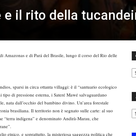
e il rito della tucandei
 di Amazonas e di Pará del Brasile, lungo il corso del Rio delle
C
dios, sparsi in circa ottanta villaggi: è il “santuario ecologico
ni tipo di pressione esterna, i Sateré Mawé salvaguardano
ale, nata dall’occhio del bambino divino. Un’area forestale
Ar
ia brasiliana. Il territorio non è segnato sulle carte: al suo
come “terra indígena” e denominato Andirà-Marau, che
 rane”.
io etnico, e soprattutto, la misteriosa saggezza politica che