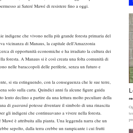
permesso ai Sateré Mawé di resistere fino a oggi.
nie indigene che vivono nella più grande foresta primaria del
iva vicinanza di Manaus, la capitale dell’Amazzonia
ricerca di opportunità economiche e ha irradiato la cultura dei
lla foresta. A Manaus si è così creata una folta comunità di
no nelle baraccopoli delle periferie, senza un futuro e
te, si sta estinguendo, con la conseguenza che le sue terre,
ena solo sulla carta. Quindici anni fa alcune figure guida
L
o lento declino a partire da una lettura molto peculiare della
re
iana di
guaraná
potesse diventare il simbolo di una rinascita
Og
per gli indigeni che continuavano a vivere nella foresta.
te
pr
ré Mawé è attribuita alla pianta. Una leggenda narra che un
be sepolto, dalla terra crebbe un rampicante i cui frutti