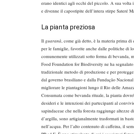
erano identici agli occhi del piccolo. A sua volta
e divenne il capostipite dell’intera stirpe Sateré 
La pianta preziosa
Il
guaranà
, come già detto, è la materia prima di 
per le famiglie, favorite anche dalle politiche di l
comunemente utilizzati sotto forma di bevanda, 
Food Foundation for Biodiversity ne ha segnalato i
tradizionale metodo di produzione e per proteggere 
dal governo brasiliano e dalla Fundação Naciona
migliorare le piantagioni lungo il Rio delle Amaz
Consumata come bevanda rituale, la pianta dovrebb
desideri e le intenzioni dei partecipanti al convivi
sapindaceae che nella foresta raggiunge altezze di o
d’argilla, sono artigianalmente trasformati in bast
nell’acqua. Per l’alto contenuto di caffeina, il se
PP ed E. È uno stimolante di cui i cacciatori Sat