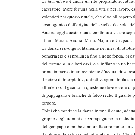
La
tucandeira
è anche un rito propiziatorio, attra
cacciatore, avere fortuna nella vita e nel lavoro,
volentieri per questo rituale, che oltre all’aspetto
cosmogonico dell’origine delle stelle, del sole, dell
Ancora oggi questo rituale continua a essere segui
i fiumi Marau, Andirá, Mirití, Majurú e Urupadí.
La danza si svolge solitamente nei mesi di ottobr
pomeriggio e si prolunga fino a notte fonda. Si ca
del terreno o in alberi cavi, e si infilano in un 
prima immerse in un recipiente d’acqua, dove res
il potere di intorpidirle, quindi vengono infilate a
all’interno. Il guanto in questione deve essere di p
di pappagallo e bianche di falco reale. Il guanto p
torpore.
Colui che conduce la danza intona il canto, adatt
gruppo degli uomini e accompagnano la melodia. 
del genipapo e poi bevono un liquore molto forte
il dolore e darsi forza nell’affrontare il rito. Chi a