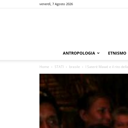
venerdì, 7 Agosto 2026
ANTROPOLOGIA
ETNISMO
Home
STATI
brasile
I Sateré Mawé e il rito del