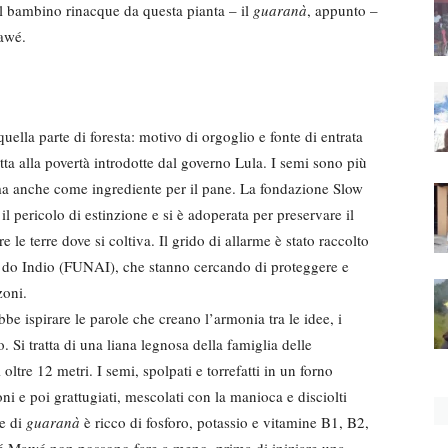
 il bambino rinacque da questa pianta – il
guaranà
, appunto –
Mawé.
quella parte di foresta: motivo di orgoglio e fonte di entrata
otta alla povertà introdotte dal governo Lula. I semi sono più
ma anche come ingrediente per il pane. La fondazione Slow
l pericolo di estinzione e si è adoperata per preservare il
le terre dove si coltiva. Il grido di allarme è stato raccolto
l do Indio (FUNAI), che stanno cercando di proteggere e
zoni.
e ispirare le parole che creano l’armonia tra le idee, i
o. Si tratta di una liana legnosa della famiglia delle
ltre 12 metri. I semi, spolpati e torrefatti in un forno
oni e poi grattugiati, mescolati con la manioca e disciolti
me di
guaranà
è ricco di fosforo, potassio e vitamine B1, B2,
eré Mawé non possono fare a meno, prima di iniziare una