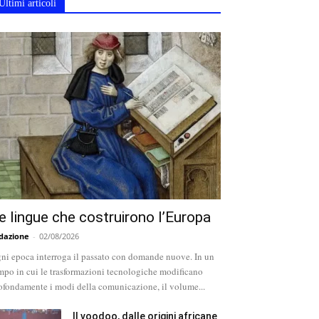
Ultimi articoli
e lingue che costruirono l’Europa
dazione
-
02/08/2026
ni epoca interroga il passato con domande nuove. In un
mpo in cui le trasformazioni tecnologiche modificano
ofondamente i modi della comunicazione, il volume...
Il voodoo, dalle origini africane