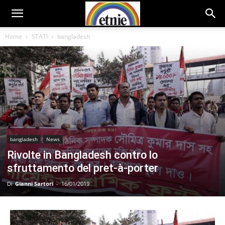
Home
STATI
bangladesh
bangladesh
News
Rivolte in Bangladesh contro lo
sfruttamento del pret-à-porter
Di
Gianni Sartori
-
16/01/2019