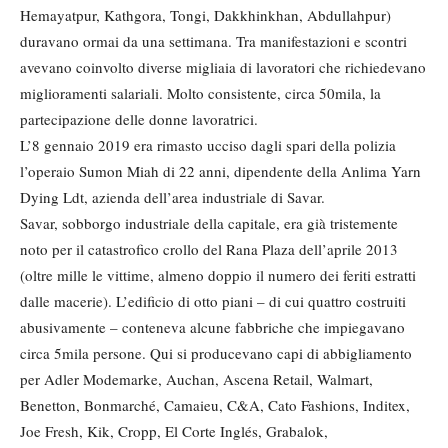
Hemayatpur, Kathgora, Tongi, Dakkhinkhan, Abdullahpur)
duravano ormai da una settimana. Tra manifestazioni e scontri
avevano coinvolto diverse migliaia di lavoratori che richiedevano
miglioramenti salariali. Molto consistente, circa 50mila, la
partecipazione delle donne lavoratrici.
L’8 gennaio 2019 era rimasto ucciso dagli spari della polizia
l’operaio Sumon Miah di 22 anni, dipendente della Anlima Yarn
Dying Ldt, azienda dell’area industriale di Savar.
Savar, sobborgo industriale della capitale, era già tristemente
noto per il catastrofico crollo del Rana Plaza dell’aprile 2013
(oltre mille le vittime, almeno doppio il numero dei feriti estratti
dalle macerie). L’edificio di otto piani – di cui quattro costruiti
abusivamente – conteneva alcune fabbriche che impiegavano
circa 5mila persone. Qui si producevano capi di abbigliamento
per Adler Modemarke, Auchan, Ascena Retail, Walmart,
Benetton, Bonmarché, Camaieu, C&A, Cato Fashions, Inditex,
Joe Fresh, Kik, Cropp, El Corte Inglés, Grabalok,