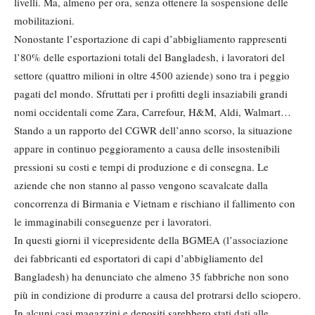
livelli. Ma, almeno per ora, senza ottenere la sospensione delle
mobilitazioni.
Nonostante l’esportazione di capi d’abbigliamento rappresenti
l’80% delle esportazioni totali del Bangladesh, i lavoratori del
settore (quattro milioni in oltre 4500 aziende) sono tra i peggio
pagati del mondo. Sfruttati per i profitti degli insaziabili grandi
nomi occidentali come Zara, Carrefour, H&M, Aldi, Walmart…
Stando a un rapporto del CGWR dell’anno scorso, la situazione
appare in continuo peggioramento a causa delle insostenibili
pressioni su costi e tempi di produzione e di consegna. Le
aziende che non stanno al passo vengono scavalcate dalla
concorrenza di Birmania e Vietnam e rischiano il fallimento con
le immaginabili conseguenze per i lavoratori.
In questi giorni il vicepresidente della BGMEA (l’associazione
dei fabbricanti ed esportatori di capi d’abbigliamento del
Bangladesh) ha denunciato che almeno 35 fabbriche non sono
più in condizione di produrre a causa del protrarsi dello sciopero.
In alcuni casi magazzini e depositi sarebbero stati dati alle