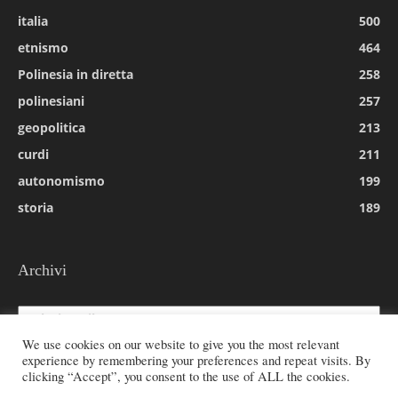
italia
500
etnismo
464
Polinesia in diretta
258
polinesiani
257
geopolitica
213
curdi
211
autonomismo
199
storia
189
Archivi
Archivi
We use cookies on our website to give you the most relevant
experience by remembering your preferences and repeat visits. By
clicking “Accept”, you consent to the use of ALL the cookies.