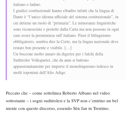
italiano e ladino.
I giudici costituzionali hanno ribadito infatti che la lingua di
Dante è “l’unico idioma ufficiale del sistema costituzionale”, in
cui detiene un ruolo di “primazia”. Le minoranze linguistiche
sono riconosciute e protette dalla Carta ma non possono in ogni
caso avere la preminenza sull’italiano. Passi il bilinguismo
obbligatorio, sembra dire la Corte, ma la lingua nazionale deve
restare ben presente e visibile. […]
Un boccone molto amaro da digerire per i falchi della
Sudtiroler Volkspartei, che da anni si battono
appassionatamente per imporre il monolinguismo tedesco in
molti toponimi dell’Alto Adige.
Peccato che – come sottolinea Roberto Albano nel video
sottostante – i sogni sudtirolesi e la SVP non c’entrino un bel
niente con questo discorso, essendo Sèn Jan in Trentino.