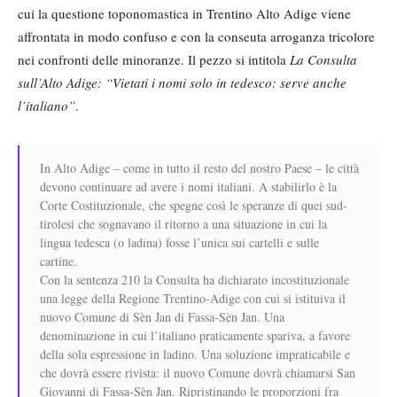
cui la questione toponomastica in Trentino Alto Adige viene
affrontata in modo confuso e con la conseuta arroganza tricolore
nei confronti delle minoranze. Il pezzo si intitola
La Consulta
sull’Alto Adige: “Vietati i nomi solo in tedesco: serve anche
l’italiano”
.
In Alto Adige – come in tutto il resto del nostro Paese – le città
devono continuare ad avere i nomi italiani. A stabilirlo è la
Corte Costituzionale, che spegne così le speranze di quei sud-
tirolesi che sognavano il ritorno a una situazione in cui la
lingua tedesca (o ladina) fosse l’unica sui cartelli e sulle
cartine.
Con la sentenza 210 la Consulta ha dichiarato incostituzionale
una legge della Regione Trentino-Adige con cui si istituiva il
nuovo Comune di Sèn Jan di Fassa-Sèn Jan. Una
denominazione in cui l’italiano praticamente spariva, a favore
della sola espressione in ladino. Una soluzione impraticabile e
che dovrà essere rivista: il nuovo Comune dovrà chiamarsi San
Giovanni di Fassa-Sèn Jan. Ripristinando le proporzioni fra