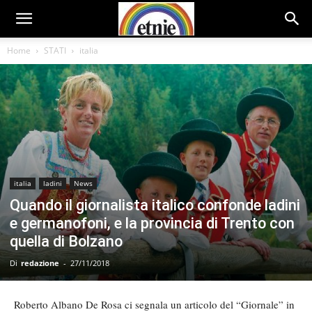
Home
STATI
italia
italia
ladini
News
Quando il giornalista italico confonde ladini
e germanofoni, e la provincia di Trento con
quella di Bolzano
Di
redazione
-
27/11/2018
Roberto Albano De Rosa ci segnala un articolo del “Giornale” in