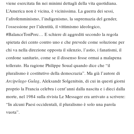
viene esercitata fin nei minimi dettagli della vita quotidiana.
L’America non è vicina, è vicinissima. La guerra dei sessi,
l’afrofemminismo, l’indigenismo, la supremazia del gender,
l’ossessione per l’identità, il vittimismo ideologico,
#BalanceTonPorc… E schiere di aggrediti secondo la regola
spietata dei cento contro uno e che prevede come soluzione per
chi va nella direzione opposta il silenzio, l’astio, i fanatismi, il
cordone sanitario, come se il dissenso fosse ormai a malapena
tollerato. Ha ragione Philippe Soual quando dice che “il
pluralismo è costitutivo della democrazia”. Ma già l’autore di
Arcipelago Gulag
, Aleksandr Solgenitsin, di cui in questi giorni
proprio la Francia celebra i cent’anni dalla nascita e i dieci dalla
morte, nel 1984 sulla rivista Le Messager era arrivato a scrivere:
“In alcuni Paesi occidentali, il pluralismo è solo una parola
vuota”.