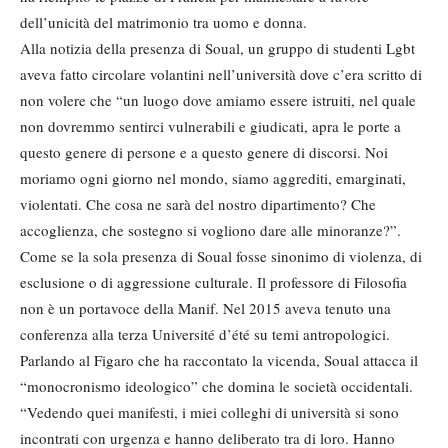
dell’unicità del matrimonio tra uomo e donna.
Alla notizia della presenza di Soual, un gruppo di studenti Lgbt
aveva fatto circolare volantini nell’università dove c’era scritto di
non volere che “un luogo dove amiamo essere istruiti, nel quale
non dovremmo sentirci vulnerabili e giudicati, apra le porte a
questo genere di persone e a questo genere di discorsi. Noi
moriamo ogni giorno nel mondo, siamo aggrediti, emarginati,
violentati. Che cosa ne sarà del nostro dipartimento? Che
accoglienza, che sostegno si vogliono dare alle minoranze?”.
Come se la sola presenza di Soual fosse sinonimo di violenza, di
esclusione o di aggressione culturale. Il professore di Filosofia
non è un portavoce della Manif. Nel 2015 aveva tenuto una
conferenza alla terza Université d’été su temi antropologici.
Parlando al Figaro che ha raccontato la vicenda, Soual attacca il
“monocronismo ideologico” che domina le società occidentali.
“Vedendo quei manifesti, i miei colleghi di università si sono
incontrati con urgenza e hanno deliberato tra di loro. Hanno