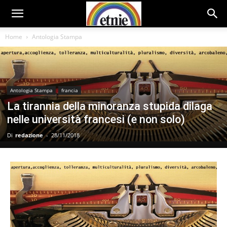
Home
Antologia Stampa
Antologia Stampa
francia
La tirannia della minoranza stupida dilaga
nelle università francesi (e non solo)
Di
redazione
-
28/11/2018