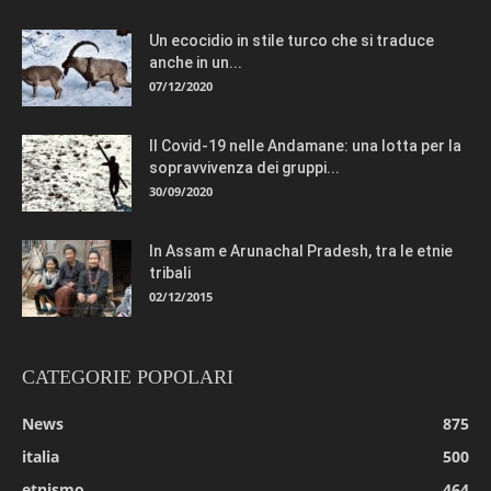
Un ecocidio in stile turco che si traduce
anche in un...
07/12/2020
Il Covid-19 nelle Andamane: una lotta per la
sopravvivenza dei gruppi...
30/09/2020
In Assam e Arunachal Pradesh, tra le etnie
tribali
02/12/2015
CATEGORIE POPOLARI
News
875
italia
500
etnismo
464