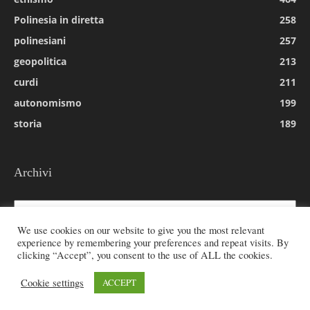
Polinesia in diretta
258
polinesiani
257
geopolitica
213
curdi
211
autonomismo
199
storia
189
Archivi
Archivi
We use cookies on our website to give you the most relevant
experience by remembering your preferences and repeat visits. By
clicking “Accept”, you consent to the use of ALL the cookies.
© 2026 All rights reserved - Etnie -
Cookie settings
ACCEPT
Email:
redazione@rivistaetnie.com