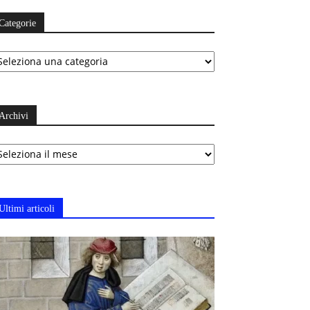
Categorie
ategorie
Archivi
chivi
Ultimi articoli