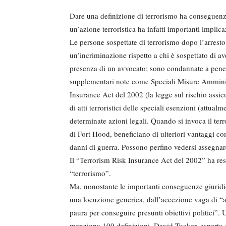
Dare una definizione di terrorismo ha conseguenze
un’azione terroristica ha infatti importanti implic
Le persone sospettate di terrorismo dopo l’arrest
un’incriminazione rispetto a chi è sospettato di 
presenza di un avvocato; sono condannate a pene 
supplementari note come Speciali Misure Amminis
Insurance Act del 2002 (la legge sul rischio assic
di atti terroristici delle speciali esenzioni (attualm
determinate azioni legali. Quando si invoca il terr
di Fort Hood, beneficiano di ulteriori vantaggi com
danni di guerra. Possono perfino vedersi assegnar
Il “Terrorism Risk Insurance Act del 2002” ha res
“terrorismo”.
Ma, nonostante le importanti conseguenze giuridic
una locuzione generica, dall’accezione vaga di “at
paura per conseguire presunti obiettivi politici”.
menziona 109 definizioni. David Tucker, esperto d