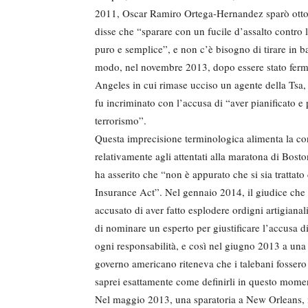
2011, Oscar Ramiro Ortega-Hernandez sparò otto c
disse che “sparare con un fucile d’assalto contro 
puro e semplice”, e non c’è bisogno di tirare in ba
modo, nel novembre 2013, dopo essere stato fermat
Angeles in cui rimase ucciso un agente della Tsa, 
fu incriminato con l’accusa di “aver pianificato 
terrorismo”.
Questa imprecisione terminologica alimenta la con
relativamente agli attentati alla maratona di Bost
ha asserito che “non è appurato che si sia trattato
Insurance Act”. Nel gennaio 2014, il giudice che p
accusato di aver fatto esplodere ordigni artigianal
di nominare un esperto per giustificare l’accusa d
ogni responsabilità, e così nel giugno 2013 a una
governo americano riteneva che i talebani fossero 
saprei esattamente come definirli in questo mome
Nel maggio 2013, una sparatoria a New Orleans, i