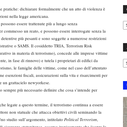
 pratiche: dichiarare formalmente che un atto di violenza è
azioni nella legge americana.
C
o possono essere trattenute più a lungo senza
aver commesso un reato, e possono essere interrogate senza la
detentive più pesanti e sono soggette a numerose restrizioni
trative o SAMS. Il cosiddetto TRIA, Terrorism Risk
urativo in materia di terrorismo), concede alle imprese vittime
Ar
ente, in fase di rinnovo) e tutela i proprietari di edifici da
orismo, le famiglie delle vittime, come nel caso dell’attentato
e esenzioni fiscali, assicurazioni sulla vita e risarcimenti per
e un grattacielo newyorkese.
o sempre più necessario definire che cosa s’intende per
he legate a questo termine, il terrorismo continua a essere
tore non statuale che attacca obiettivi civili seminando la
 Uno studio sull’argomento, intitolato
Political Terrorism
,
i sicurezza statunitense, osserva ironicamente che “sopra le