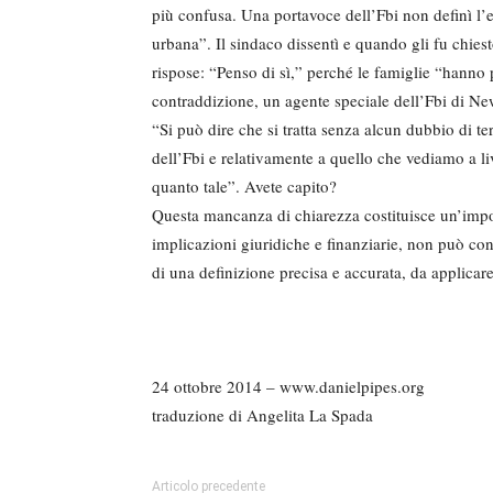
più confusa. Una portavoce dell’Fbi non definì l’
urbana”. Il sindaco dissentì e quando gli fu chiest
rispose: “Penso di sì,” perché le famiglie “hanno p
contraddizione, un agente speciale dell’Fbi di Ne
“Si può dire che si tratta senza alcun dubbio di t
dell’Fbi e relativamente a quello che vediamo a l
quanto tale”. Avete capito?
Questa mancanza di chiarezza costituisce un’importa
implicazioni giuridiche e finanziarie, non può co
di una definizione precisa e accurata, da applica
24 ottobre 2014 – www.danielpipes.org
traduzione di Angelita La Spada
Articolo precedente