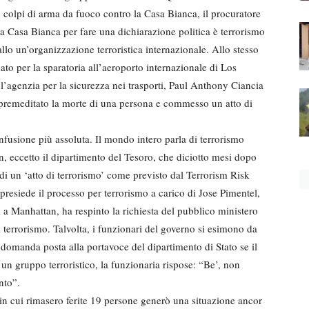
olpi di arma da fuoco contro la Casa Bianca, il procuratore
la Casa Bianca per fare una dichiarazione politica è terrorismo
llo un’organizzazione terroristica internazionale. Allo stesso
o per la sparatoria all’aeroporto internazionale di Los
l’agenzia per la sicurezza nei trasporti, Paul Anthony Ciancia
e premeditato la morte di una persona e commesso un atto di
fusione più assoluta. Il mondo intero parla di terrorismo
on, eccetto il dipartimento del Tesoro, che diciotto mesi dopo
 di un ‘atto di terrorismo’ come previsto dal Terrorism Risk
resiede il processo per terrorismo a carico di Jose Pimentel,
i a Manhattan, ha respinto la richiesta del pubblico ministero
i terrorismo. Talvolta, i funzionari del governo si esimono da
 domanda posta alla portavoce del dipartimento di Stato se il
un gruppo terroristico, la funzionaria rispose: “Be’, non
nto”.
n cui rimasero ferite 19 persone generò una situazione ancor