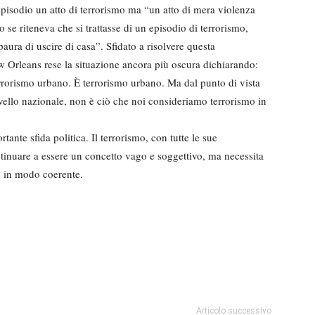
episodio un atto di terrorismo ma “un atto di mera violenza
o se riteneva che si trattasse di un episodio di terrorismo,
aura di uscire di casa”. Sfidato a risolvere questa
w Orleans rese la situazione ancora più oscura dichiarando:
errorismo urbano. È terrorismo urbano. Ma dal punto di vista
ivello nazionale, non è ciò che noi consideriamo terrorismo in
nte sfida politica. Il terrorismo, con tutte le sue
ntinuare a essere un concetto vago e soggettivo, ma necessita
re in modo coerente.
Articolo successivo