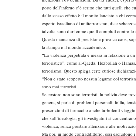
porte dell’inferno c’è scritto che tutti quelli ch
dallo stesso effetto è il monito lanciato a chi cer
esperto israeliano di antiterrorismo, dice scherzo
talvolta sono duri come quelli compiuti contro lo 
Questa mancanza di precisione provoca caos, soprattu
la stampa e il mondo accademico.
“La violenza perpetrata e messa in relazione a un
terroristico”, come al-Qaeda, Hezbollah o Hamas, è
terrorismo. Questo spiega certe curiose dichiarazi
“Non è stato scoperto nessun legame col terrorism
sono mai terroristi.
Se costoro non sono terroristi, la polizia deve trov
genere, si parla di problemi personali: follia, tens
prescrizioni di farmaci o anche turbolenti viaggi
che sull’ideologia, gli investigatori si concentrano
violenza, senza prestare attenzione alle motivazio
Ma poi, in modo contraddittorio, essi escludono