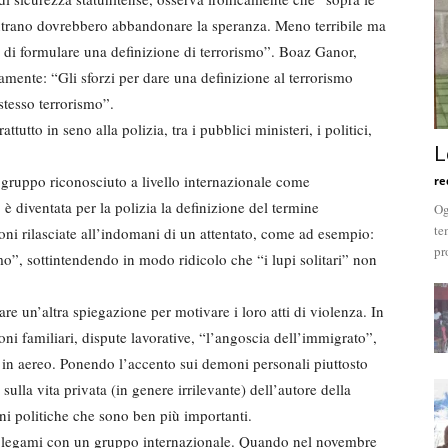
e entrano dovrebbero abbandonare la speranza. Meno terribile ma
ca di formulare una definizione di terrorismo”. Boaz Ganor,
samente: “Gli sforzi per dare una definizione al terrorismo
stesso terrorismo”.
tto in seno alla polizia, tra i pubblici ministeri, i politici,
L
 gruppo riconosciuto a livello internazionale come
re
 diventata per la polizia la definizione del termine
Og
te
oni rilasciate all’indomani di un attentato, come ad esempio:
pr
o”, sottintendendo in modo ridicolo che “i lupi solitari” non
are un’altra spiegazione per motivare i loro atti di violenza. In
ioni familiari, dispute lavorative, “l’angoscia dell’immigrato”,
o in aereo. Ponendo l’accento sui demoni personali piuttosto
 sulla vita privata (in genere irrilevante) dell’autore della
ni politiche che sono ben più importanti.
 i legami con un gruppo internazionale. Quando nel novembre