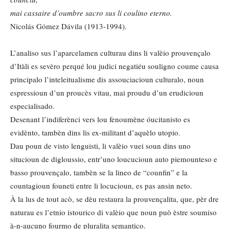
mai cassaire d’oumbre sacro sus li coulino eterno.
Nicolás Gómez Dávila (1913-1994).
L’analiso sus l’aparcelamen culturau dins li valèio prouvençalo
d’Itàli es sevèro perqué lou judici negatiéu souligno coume causa
principalo l’inteleitualisme dis assouciacioun culturalo, noun
espressioun d’un proucès vitau, mai proudu d’un erudicioun
especialisado.
Desenant l’indiferènci vers lou fenoumène óucitanisto es
evidènto, tambèn dins lis ex-militant d’aquèlo utopio.
Dau poun de visto lenguisti, li valèio vuei soun dins uno
situcioun de digloussio, entr’uno loucucioun auto piemounteso e
basso prouvençalo, tambèn se la lineo de “counfin” e la
countagioun founeti entre li locucioun, es pas ansin neto.
À la lus de tout acò, se dèu restaura la prouvençalita, que, pèr dre
naturau es l’etnio istourico di valèio que noun può èstre soumiso
à-n-aucuno fourmo de pluralita semantico.