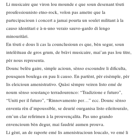
Li musicaire que viron lou mounde e que soun desenant tòuti
proufessiounisto etno-rock, volon pas ametre que la
partecipacioun i concert a jamai pourta un soulet militant à la
causo identitari e à-n-uno veraio sauvo-gardo di lengo
minouritàri.
En tòuti e dous li cas la counclusioun es que, bèn segur, soun
intelèituau de gros grum, de bràvi musicaire, mai’an pas lou titre,
pèr nous representa.
Dounc belèu gaire, simple acioun, sènso escoundre li dificulta,
pousquen boulega en pau li causo. En partènt, pèr eisèmple, pèr
lis eleicioun amenistrativo. Quàsi sèmpre veiren listo emé de
noum sènso soustanço terradourenco: “Tradizione e futuro”,
“Uniti per il futuro”, “Rinnovamento per…” ecc. Dounc sènso
enventa rèn d’mpoussible, se deurié ourganisa listo eileitouralo,
em’un clar refirimen à la prouvençalita. Pas uno grando
envencioum bèn degur, mai faudrié aumen prouva.
Li gènt, an de raporte emé lis amenistracioun loucalo, vo emé li