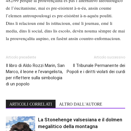
482/99 perqué la prouvençalita es pas l’alternativo ideoulougico
de l’óucitanisme, mai es pre-eisistent à-n-éu, ansin coume
l’elemen antroupoulougi es pre-eisistènt à-n-aquéu pouliti.
Dins li relacioun emé lis istitucioun, emé li journau, emé li
media, dins li social, dins lis escolo, devèn nouma sèmpre de mai
la prouvençalita aupino, en fasènt ansin countro-enformacioun.
Articolo precedente
Articolo successivo
Il libro di Aldo Rozzi Marin, San
Il Tribunale Permanente dei
Marco, il leone e l’evangelista,
Popoli e i diritti violati dei curdi
per riflettere sulla simbologia
di un popolo
ARTICOLI CORRELATI
ALTRO DALL'AUTORE
La Stonehenge valsesiana e il dolmen
megalitico della montagna