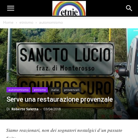
Home
etnismo
autonomismo
autonomismo
etnismo
italia
provenzali
Serve una restaurazione provenzale
Di
Roberto Saletta
-
03/04/2018
Siamo reazionari, non dei sognatori nostalgici d’un passato
finito,