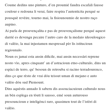
Coume dedins uno pinturo, d’en proumié faudra escafali fausse
coulour e redouna li verai, faire respira l’autenticita perqué se
pousquè revèire, tourno mai, la fisiounoumio de nostro raço
aupino.
Ai parla de prouvençalita e pas de prouvençalisme perqué aquest
darrié es devengu pecaire l’autro caro de la medaio ideoulougico
di valèio, la mai injustamen mespresad pèr lis istitucioun
regiounalo.
Noun es jamai esta ansin dificile, mai ansin necessàri reprene
nosto vìo, apres cinquant’ an d’astracioun etno-culturalo, dins un
espàci de terro, qu’ besoun de retrouba si racino terradourenco,
dins ço que rèsto de vrai dóu teissut uman di mejano e auto
valèio dóu sud Piemount.
Dins aquèstis annado li saberu dis assouciacuioun culturalo nous
an bèn esplega en tòuti li sausso, emé soun auturouso
presouncioun e inteligènci raro, quasimen tout de l’istòri di
valèio.