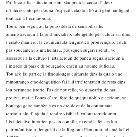
Pro-loco e lis istitucioun soun sèmpre à la cerco d’idèio
d’interessanto pèr douna l’especificeta dóu liò à li gènt, en ligant
tout acò à l’ecounomio.
Tòuti, bèn segur, an la poussibleta de sensibilisa lis
amenistracioun à faire d’iniciativo, inteligènto pèr valourisa, dins
l’eisato maniero, la coumunauta lenguistico prouvençalo. Tòuti,
pas soucamen lis intelieituau, pousquèn sugeri i sèndi, vo
assessour à la culturo l’ istalacioun de panèu segnalisacioun à
l’intrado di païs e di bourgado, ensèn au noume óuficiau.
Tou acò fai part de la fisioulougìo culturalo dins la qualo uno
minouranço etno-lenguistico fai li darrié tentatiéu de resta dins
lou perimetre istoric. Pas de nouvello, vo quacarèn de mai
prouva, mai, à l’ouro d’aro, foro de quàqui noblo eicecioun, se
boulego gaire tambèn s’es un dre-dève de la coumunata
territourialo d’ ajuda à rendre visible li valour terradouren.
Lis iniciativo intrarien pas en counflit, nì emé la lèi sus lou
patrimòni istouri lenguisti de la Regioun Piemount, nì emé la Lei