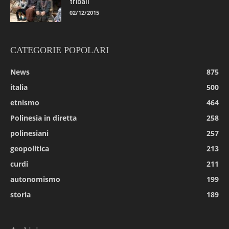
tribali
02/12/2015
CATEGORIE POPOLARI
News
875
italia
500
etnismo
464
Polinesia in diretta
258
polinesiani
257
geopolitica
213
curdi
211
autonomismo
199
storia
189