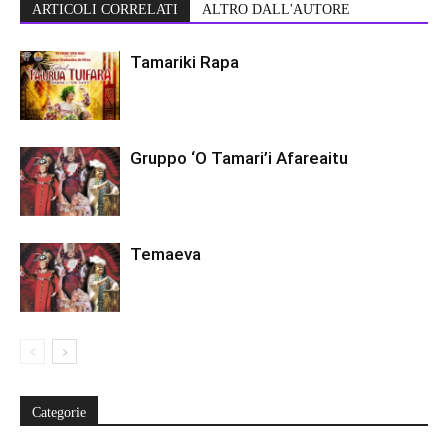
ARTICOLI CORRELATI
ALTRO DALL'AUTORE
Tamariki Rapa
Gruppo ‘O Tamari’i Afareaitu
Temaeva
Categorie