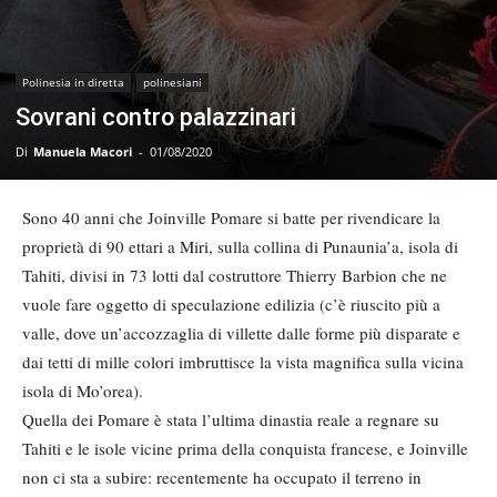
Polinesia in diretta
polinesiani
Sovrani contro palazzinari
Di
Manuela Macori
-
01/08/2020
Sono 40 anni che Joinville Pomare si batte per rivendicare la
proprietà di 90 ettari a Miri, sulla collina di Punaunia’a, isola di
Tahiti, divisi in 73 lotti dal costruttore Thierry Barbion che ne
vuole fare oggetto di speculazione edilizia (c’è riuscito più a
valle, dove un’accozzaglia di villette dalle forme più disparate e
dai tetti di mille colori imbruttisce la vista magnifica sulla vicina
isola di Mo’orea).
Quella dei Pomare è stata l’ultima dinastia reale a regnare su
Tahiti e le isole vicine prima della conquista francese, e Joinville
non ci sta a subire: recentemente ha occupato il terreno in