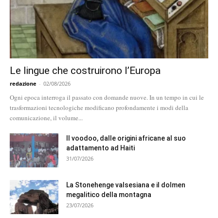
Le lingue che costruirono l’Europa
redazione
-
02/08/2026
Ogni epoca interroga il passato con domande nuove. In un tempo in cui le
trasformazioni tecnologiche modificano profondamente i modi della
comunicazione, il volume...
Il voodoo, dalle origini africane al suo
adattamento ad Haiti
31/07/2026
La Stonehenge valsesiana e il dolmen
megalitico della montagna
23/07/2026