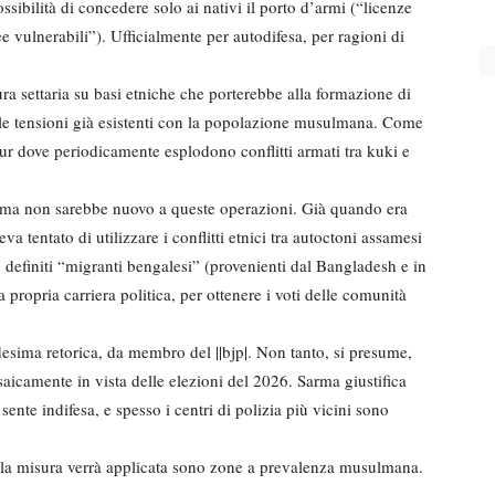
ssibilità di concedere solo ai nativi il porto d’armi (“licenze
e vulnerabili”). Ufficialmente per autodifesa, per ragioni di
ura settaria su basi etniche che porterebbe alla formazione di
 le tensioni già esistenti con la popolazione musulmana. Come
ur dove periodicamente esplodono conflitti armati tra kuki e
rma non sarebbe nuovo a queste operazioni. Già quando era
 tentato di utilizzare i conflitti etnici tra autoctoni assamesi
definiti “migranti bengalesi” (provenienti dal Bangladesh e in
 propria carriera politica, per ottenere i voti delle comunità
esima retorica, da membro del ||bjp|. Non tanto, si presume,
osaicamente in vista delle elezioni del 2026. Sarma giustifica
sente indifesa, e spesso i centri di polizia più vicini sono
ui la misura verrà applicata sono zone a prevalenza musulmana.