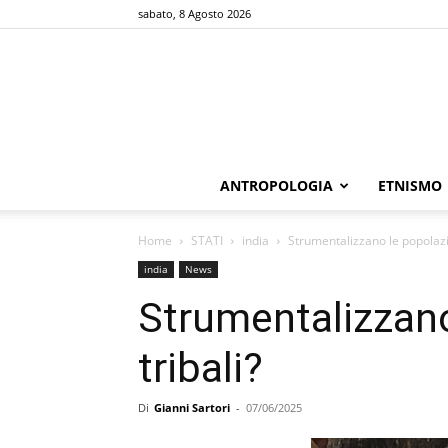
sabato, 8 Agosto 2026
ANTROPOLOGIA
ETNISMO
Home
STATI
india
Strumentalizzano le popolazio
india
News
Strumentalizzano
tribali?
Di
Gianni Sartori
-
07/06/2025