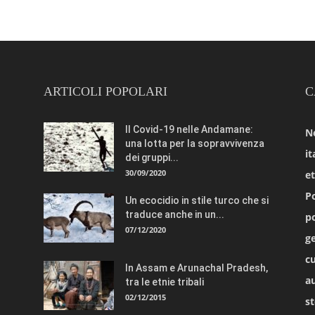
ARTICOLI POPOLARI
C
Il Covid-19 nelle Andamane:
N
una lotta per la sopravvivenza
it
dei gruppi...
30/09/2020
e
Po
Un ecocidio in stile turco che si
traduce anche in un...
po
07/12/2020
ge
cu
In Assam e Arunachal Pradesh,
a
tra le etnie tribali
02/12/2015
st