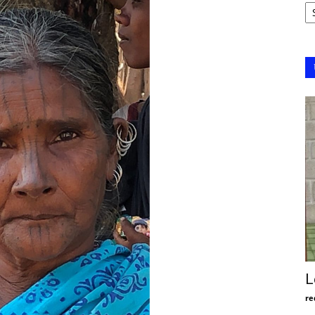
Ar
L
re