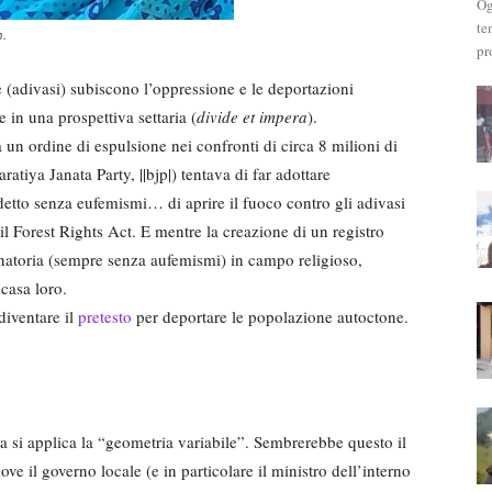
Og
te
h.
pr
e (adivasi) subiscono l’oppressione e le deportazioni
 in una prospettiva settaria (
divide et impera
).
un ordine di espulsione nei confronti di circa 8 milioni di
tiya Janata Party, ||bjp|) tentava di far adottare
etto senza eufemismi… di aprire il fuoco contro gli adivasi
o il Forest Rights Act. E mentre la creazione di un registro
minatoria (sempre senza aufemismi) in campo religioso,
 casa loro.
diventare il
pretesto
per deportare le popolazione autoctone.
a si applica la “geometria variabile”. Sembrerebbe questo il
ve il governo locale (e in particolare il ministro dell’interno