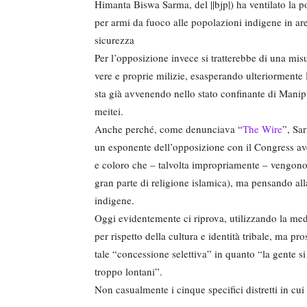
Himanta Biswa Sarma, del ||bjp|) ha ventilato la po
per armi da fuoco alle popolazioni indigene in are
sicurezza
Per l’opposizione invece si tratterebbe di una mis
vere e proprie milizie, esasperando ulteriormente
sta già avvenendo nello stato confinante di Manip
meitei.
Anche perché, come denunciava “
The Wire
”, Sa
un esponente dell’opposizione con il Congress aveva
e coloro che – talvolta impropriamente – vengono 
gran parte di religione islamica), ma pensando alla
indigene.
Oggi evidentemente ci riprova, utilizzando la med
per rispetto della cultura e identità tribale, ma pr
tale “concessione selettiva” in quanto “la gente si 
troppo lontani”.
Non casualmente i cinque specifici distretti in c