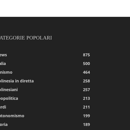
ATEGORIE POPOLARI
ews
875
alia
500
tnismo
464
linesia in diretta
258
linesiani
257
opolitica
213
rdi
211
utonomismo
199
oria
189