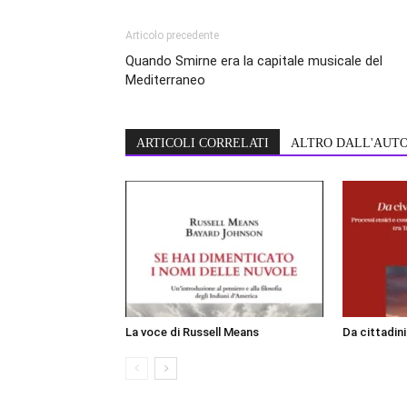
Articolo precedente
Quando Smirne era la capitale musicale del
Mediterraneo
ARTICOLI CORRELATI
ALTRO DALL'AUT
La voce di Russell Means
Da cittadin