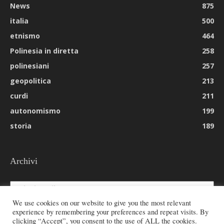
News
875
italia
500
etnismo
464
Polinesia in diretta
258
polinesiani
257
geopolitica
213
curdi
211
autonomismo
199
storia
189
Archivi
Archivi
We use cookies on our website to give you the most relevant
experience by remembering your preferences and repeat visits. By
clicking “Accept”, you consent to the use of ALL the cookies.