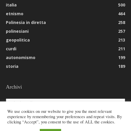
italia
500
etnismo
464
Polinesia in diretta
258
polinesiani
257
geopolitica
213
curdi
211
autonomismo
199
storia
189
Archivi
Archivi
We use cookies on our website to give you the most relevant
experience by remembering your preferences and repeat visits. By
clicking “Accept”, you consent to the use of ALL the cookies.