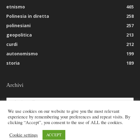
etnismo
465
Polinesia in diretta
258
polinesiani
257
geopolitica
213
curdi
212
autonomismo
199
storia
189
Archivi
Archivi
We use cookies on our website to give you the most relevant
experience by remembering your preferences and repeat visits. By
clicking “Accept”, you consent to the use of ALL the cookies.
© 2026 All rights reserved - Etnie -
Cookie settings
ACCEPT