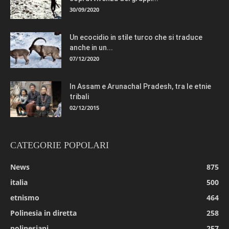
30/09/2020
Un ecocidio in stile turco che si traduce
anche in un...
07/12/2020
In Assam e Arunachal Pradesh, tra le etnie
tribali
02/12/2015
CATEGORIE POPOLARI
News
875
italia
500
etnismo
464
Polinesia in diretta
258
polinesiani
257