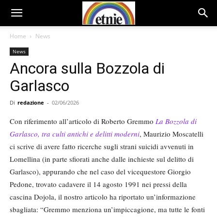
Home
News
News
Ancora sulla Bozzola di
Garlasco
Di
redazione
-
02/06/2026
Con riferimento all’articolo di Roberto Gremmo
La Bozzola di
Garlasco, tra culti antichi e delitti moderni
, Maurizio Moscatelli
ci scrive di avere fatto ricerche sugli strani suicidi avvenuti in
Lomellina (in parte sfiorati anche dalle inchieste sul delitto di
Garlasco), appurando che nel caso del vicequestore Giorgio
Pedone, trovato cadavere il 14 agosto 1991 nei pressi della
cascina Dojola, il nostro articolo ha riportato un’informazione
sbagliata: “Gremmo menziona un’impiccagione, ma tutte le fonti