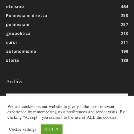
etnismo
464
Polinesia in diretta
258
polinesiani
257
geopolitica
213
curdi
211
autonomismo
199
storia
189
Archivi
Archivi
We use cookies on our website to give you the most relevant
experience by remembering your preferences and repeat visits. By
clicking “Accept”, you consent to the use of ALL the cookies.
© 2026 All rights reserved - Etnie -
Cookie settings
ACCEPT