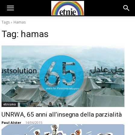
Tags
Hamas
Tag:
hamas
etnismo
UNRWA, 65 anni all’insegna della parzialità
Paul Alster
-
14/06/2015