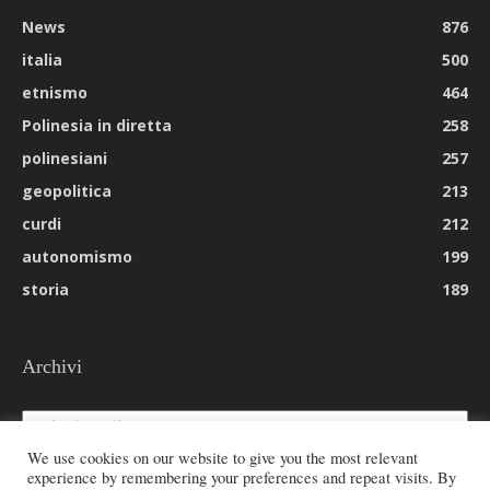
News
876
italia
500
etnismo
464
Polinesia in diretta
258
polinesiani
257
geopolitica
213
curdi
212
autonomismo
199
storia
189
Archivi
Archivi
We use cookies on our website to give you the most relevant
experience by remembering your preferences and repeat visits. By