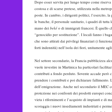
Dopo esser servita per lungo tempo come riserva 
costosa e di scarse pretese, utilizzata nella metr
poste. In cambio, i dirigenti politici, l’esercito, la
le banche, il personale sanitario, i quadri di tutt
mano dei
beké
o di immigrati francesi. È quello c
“genocidio per sostituzione”. I locali fanno i bagag
che sono attirati dai privilegi finanziari (i funzi
forti indennità) nell’isola dei fiori, unitamente agl
Nel settore secondario, la Francia pubblicizza alcu
vuole investire in Martinica ha particolari facilita
contributi a fondo perduto. Sovente accade però ch
prendere i contributi e poi dichiarare fallimento. L
dell’emigrazione. Anche nel secondario il MEC 
protezione nei confronti dei prodotti europei con
vieta i rifornimenti e l’acquisto di impianti e di m
scoraggia i nuovi insediamenti industriati e perme