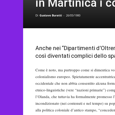
in Martinica i c
Di
Gustavo Buratti
-
26/05/1980
Anche nei “Dipartimenti d’Oltre
così diventati complici dello s
Come è noto, ma purtroppo come si dimentica volent
colonialismo europeo. Spietatamente accentratrice
occidentale che non abbia consentito alcuna form
etnico-linguistiche (vere “nazioni primarie”) compr
l’Olanda, che tuttavia ha formalmente promesso l’
incondizionato (nei contenuti e nel tempo) su pop
alla politica coloniale d’antico stampo, “concede