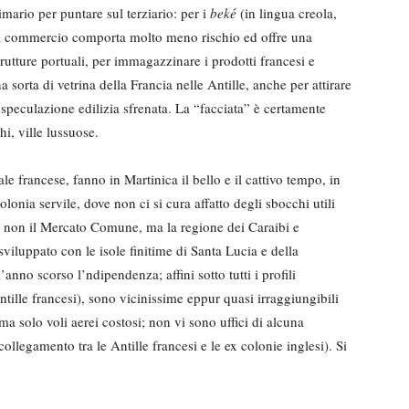
imario per puntare sul terziario: per i
beké
(in lingua creola,
 il commercio comporta molto meno rischio ed offre una
trutture portuali, per immagazzinare i prodotti francesi e
 sorta di vetrina della Francia nelle Antille, anche per attirare
speculazione edilizia sfrenata. La “facciata” è certamente
i, ville lussuose.
ale francese, fanno in Martinica il bello e il cattivo tempo, in
onia servile, dove non ci si cura affatto degli sbocchi utili
ti non il Mercato Comune, ma la regione dei Caraibi e
viluppato con le isole finitime di Santa Lucia e della
nno scorso l’ndipendenza; affini sotto tutti i profili
ntille francesi), sono vicinissime eppur quasi irraggiungibili
ma solo voli aerei costosi; non vi sono uffici di alcuna
collegamento tra le Antille francesi e le ex colonie inglesi). Si