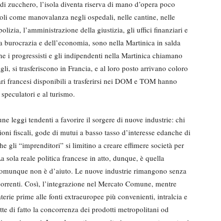
di zucchero, l’isola diventa riserva di mano d’opera poco
opoli come manovalanza negli ospedali, nelle cantine, nelle
 polizia, l’amministrazione della giustizia, gli uffici finanziari e
a la burocrazia e dell’economia, sono nella Martinica in salda
he i progressisti e gli indipendenti nella Martinica chiamano
li, si trasferiscono in Francia, e al loro posto arrivano coloro
onari francesi disponibili a trasferirsi nei DOM e TOM hanno
i speculatori e al turismo.
ne leggi tendenti a favorire il sorgere di nuove industrie: chi
zioni fiscali, gode di mutui a basso tasso d’interesse edanche di
e gli “imprenditori” si limitino a creare effimere società per
a sola reale politica francese in atto, dunque, è quella
comunque non è d’aiuto. Le nuove industrie rimangono senza
correnti. Così, l’integrazione nel Mercato Comune, mentre
aterie prime alle fonti extraeuropee più convenienti, intralcia e
tte di fatto la concorrenza dei prodotti metropolitani od