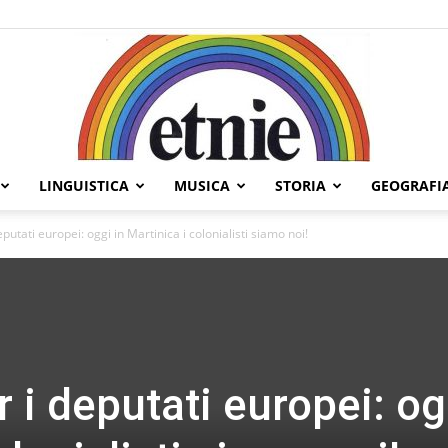
LINGUISTICA
MUSICA
STORIA
GEOGRAFI
Etnie
utati europei: oggi in Martinica i colonialisti siamo noi!
i deputati europei: og