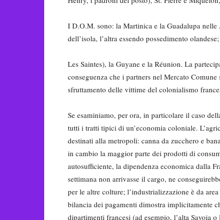
I D.O.M. sono: la Martinica e la Guadalupa nelle A
dell’isola, l’altra essendo possedimento olandese
Les Saintes), la Guyane e la Réunion. La partecip
conseguenza che i partners nel Mercato Comune si
sfruttamento delle vittime del colonialismo frances
Se esaminiamo, per ora, in particolare il caso de
tutti i tratti tipici di un’economia coloniale. L’ag
destinati alla metropoli: canna da zucchero e ban
in cambio la maggior parte dei prodotti di consum
autosufficiente, la dipendenza economica dalla Fra
settimana non arrivasse il cargo, ne conseguirebbe
per le altre colture; l’industrializzazione è da are
bilancia dei pagamenti dimostra implicitamente che 
dipartimenti francesi (ad esempio, l’alta Savoia