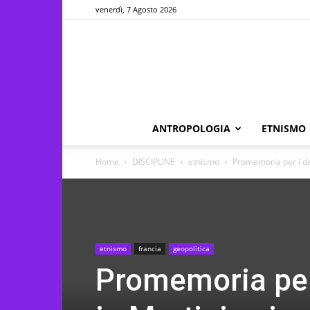
venerdì, 7 Agosto 2026
ANTROPOLOGIA
ETNISMO
Home
DISCIPLINE
etnismo
Promemoria per i dep
etnismo
francia
geopolitica
Promemoria per 