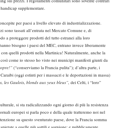
ng sui prezzi. I regolamenti comunitari sono sovente contrari
un handicap supplementare.
oncepite per paesi a livello elevato di industrializzazione.
erzi sono tassati all’entrata nel Mercato Comune e, di
o a proteggere prodotti del tutto estranei alla loro
 hanno bisogno i paesi del MEC, entrano invece liberamente
con quelli prodotti nella Martinica! Naturalmente, anche la
 così come io stesso ho visto nei municipi manifesti giunti da
ropre!”
(“conserviamo la Francia pulita”); d’altra parte, i
 Caraibi (oggi estinti per i massacri e le deportazioni in massa)
s, les Gaulois, blonds aux yeux bleus”,
dei Celti, i “loro”
lturale, si sta radicalizzando ogni giorno di più la resistenza
ornali europei si parla poco e della quale tratteremo noi nel
attenzione su questo sventurato paese, dove la Francia somma
 spietate a quelle più sottili e sornione; e pubblicamente