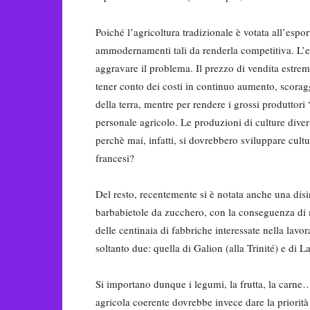
Poiché l’agricoltura tradizionale è votata all’espo
ammodernamenti tali da renderla competitiva. L’e
aggravare il problema. Il prezzo di vendita estrem
tener conto dei costi in continuo aumento, scorag
della terra, mentre per rendere i grossi produttori
personale agricolo. Le produzioni di culture diver
perchè mai, infatti, si dovrebbero sviluppare cult
francesi?
Del resto, recentemente si è notata anche una disin
barbabietole da zucchero, con la conseguenza di met
delle centinaia di fabbriche interessate nella lav
soltanto due: quella di Galion (alla Trinité) e di L
Si importano dunque i legumi, la frutta, la carn
agricola coerente dovrebbe invece dare la priorità