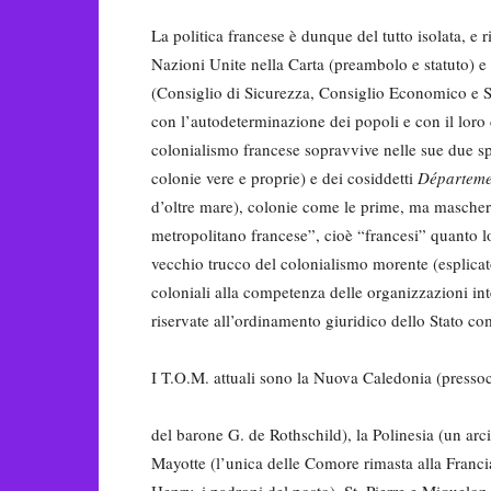
La politica francese è dunque del tutto isolata, e 
Nazioni Unite nella Carta (preambolo e statuto) e 
(Consiglio di Sicurezza, Consiglio Economico e So
con l’autodeterminazione dei popoli e con il loro d
colonialismo francese sopravvive nelle sue due s
colonie vere e proprie) e dei cosiddetti
Départeme
d’oltre mare), colonie come le prime, ma maschera
metropolitano francese”, cioè “francesi” quanto lo
vecchio trucco del colonialismo morente (esplicato 
coloniali alla competenza delle organizzazioni in
riservate all’ordinamento giuridico dello Stato com
I T.O.M. attuali sono la Nuova Caledonia (pressoc
del barone G. de Rothschild), la Polinesia (un arci
Mayotte (l’unica delle Comore rimasta alla Francia
Henry, i padroni del posto), St. Pierre e Miquelon,