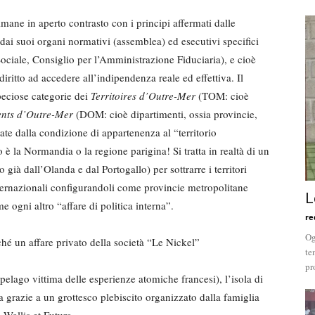
rimane in aperto contrasto con i principi affermati dalle
dai suoi organi normativi (assemblea) ed esecutivi specifici
ciale, Consiglio per l’Amministrazione Fiduciaria), e cioè
iritto ad accedere all’indipendenza reale ed effettiva. Il
peciose categorie dei
Territoires d’Outre-Mer
(TOM: cioè
nts d’Outre-Mer
(DOM: cioè dipartimenti, ossia provincie,
te dalla condizione di appartenenza al “territorio
 è la Normandia o la regione parigina! Si tratta in realtà di un
già dall’Olanda e dal Portogallo) per sottrarre i territori
ternazionali configurandoli come provincie metropolitane
L
e ogni altro “affare di politica interna”.
re
Og
hé un affare privato della società “Le Nickel”
te
pr
pelago vittima delle esperienze atomiche francesi), l’isola di
 grazie a un grottesco plebiscito organizzato dalla famiglia
 Wallis et Futura.