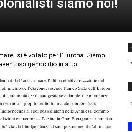
olonialisti siamo noi!
mare” si è votato per l’Europa. Siamo
C
paventoso genocidio in atto
ieri, la Francia rimane l’ultima effettiva roccaforte del
 all’interno dell’esagono, essendo l’unico Stato dell’Europa
a di autonomia o/e di autogestione culturale alle minoranze
Ar
ese entro il proprio territorio, mantiene tuttora (con
indipendenza ai suoi possedimenti nelle Antille) il dominio
olazioni extraeuropee. Persino la Gran Bretagna ha rinunciato
ndo” via via l’indipendenza ai suoi possedimenti d’oltre mare.