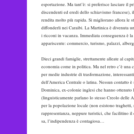
esportazione. Ma tant’è: si preferisce lasciare il pr
discendenti ed eredi dello schiavismo francese),
rendita molto più rapida. Si migliorano allora le s
diffonderli nei Caraibi. La Martinica è divenuta una
i ricconi in vacanza. Immediata conseguenza è la 
appariscente: commercio, turismo, palazzi, albergh
Dieci grandi famiglie, strettamente alleate al capit
economia come in politica. Ma nel retro c’è una col
per medie industrie di trasformazione, interessan
dell’America Centrale o latina. Nessun contatto è s
Dominica, ex-colonie inglesi che hanno ottenuto l’a
(linguisticamente parlano lo stesso Creolo delle A
per la popolazione locale (non esistono traghetti, 
rappresentanza, neppure turistici, che facilitino il 
sa, l’indipendenza è contagiosa…