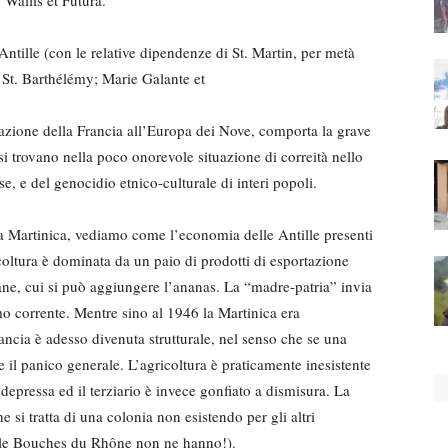
ntille (con le relative dipendenze di St. Martin, per metà
; St. Barthélémy; Marie Galante et
azione della Francia all’Europa dei Nove, comporta la grave
 trovano nella poco onorevole situazione di correità nello
e, e del genocidio etnico-culturale di interi popoli.
lla Martinica, vediamo come l’economia delle Antille presenti
ricoltura è dominata da un paio di prodotti di esportazione
ane, cui si può aggiungere l’ananas. La “madre-patria” invia
o corrente. Mentre sino al 1946 la Martinica era
ncia è adesso divenuta strutturale, nel senso che se una
 il panico generale. L’agricoltura è praticamente inesistente
a depressa ed il terziario è invece gonfiato a dismisura. La
si tratta di una colonia non esistendo per gli altri
 o le Bouches du Rhône non ne hanno!).