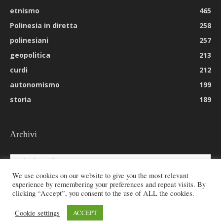
etnismo
465
Polinesia in diretta
258
polinesiani
257
geopolitica
213
curdi
212
autonomismo
199
storia
189
Archivi
Archivi
We use cookies on our website to give you the most relevant
experience by remembering your preferences and repeat visits. By
clicking “Accept”, you consent to the use of ALL the cookies.
© 2026 All rights reserved - Etnie -
Cookie settings
ACCEPT