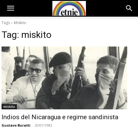
Tags
Miskito
Tag:
miskito
miskito
Indios del Nicaragua e regime sandinista
Gustavo Buratti
-
20/01/1983