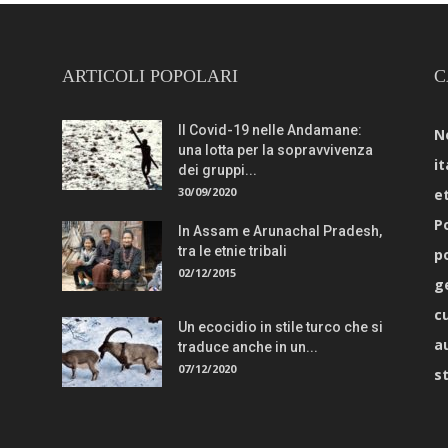
ARTICOLI POPOLARI
C
Il Covid-19 nelle Andamane:
N
una lotta per la sopravvivenza
it
dei gruppi...
30/09/2020
e
Po
In Assam e Arunachal Pradesh,
tra le etnie tribali
p
02/12/2015
g
c
Un ecocidio in stile turco che si
a
traduce anche in un...
07/12/2020
s