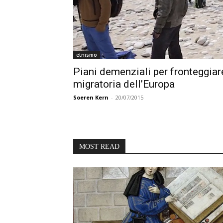
etnismo
Piani demenziali per fronteggiar
migratoria dell’Europa
Soeren Kern
-
20/07/2015
MOST READ