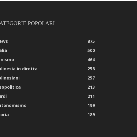
ATEGORIE POPOLARI
ews
875
alia
500
tnismo
464
linesia in diretta
258
olinesiani
257
eopolitica
213
urdi
211
utonomismo
199
toria
189