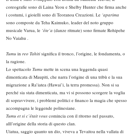
coreografie sono di Laina Yeou e Shelby Hunter che firma anche
i costumi, i gioielli sono di Teoranoa Creazioni. Le
‘aparima
sono composte da Teha Kaimuko, leader del noto gruppo
musicale Varua, le
‘ōte’a
(danze ritmate) sono firmate Rohipehe
No Vaiahu .
Tumu
in
reo Tahiti
significa il tronco, l’origine, le fondamenta, o
la ragione.
Lo spettacolo
Tumu
mette in scena una leggenda quasi
dimenticata di Maupiti, che narra l’origine di una tribù e la sua
migrazione a Ra’iatea (Hawai’i, la terra promessa). Non si sa
perché sia stata dimenticata, ma vi si possono scorgere la voglia
di sopravvivere, i problemi politici e financo la magia che spesso
accompagna le leggende polinesiane.
Tumu et si c’était vous
comincia con il ritorno nel passato,
alll’origine della storia di questo clan.
Uiatua, saggio quanto un dio, viveva a Tevaitoa nella vallata di