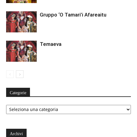
Gruppo ‘O Tamari’i Afareaitu
Temaeva
Categorie
Categorie
Archivi