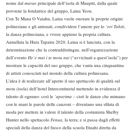
nome dal
marae
principale dell’isola di Maupiti, dalla quale
proviene la fondatrice del gruppo, Laina Yeou.
Con Te Mana O Vaiahu, Laina vuole onorare le proprie origini
polinesiane e gli antenati, condividere l’amore per lo
‘ori Tahiti
,
la danza polinesiana, e vivere appieno la propria cultura.
Annullata la Hura Tapairu 2020, Laina si è lanciata, con la
determinazione che la contraddistingue, nell’organizzazione
dell’evento
He’e mai i te motu nui
(“avvicìnati a quest’isola”) per
mostrare le capacità del suo gruppo, che vanta una cinquantina
di artisti conosciuti nel mondo della cultura polinesana.
L’idea è di realizzare all’aperto il suo spettacolo di qualità sul
motu
(isola) dell’hotel Intercontinetal mettendo in evidenza il
talento di ognuno: così le
‘aparima
– cioè le danze che mimano
con le mani le parole delle canzoni – diventano una sfilata di
moda per mettere in valore il talento della costumista Shelby
Hunter nello spettacolo
Fenua
, la terra; e si passa dagli effetti
speciali della danza del fuoco della scuola Etuahi diretta da