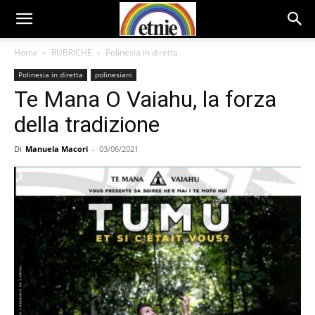
Home
RUBRICHE
Polinesia in diretta
Polinesia in diretta
polinesiani
Te Mana O Vaiahu, la forza
della tradizione
Di
Manuela Macori
-
03/06/2021