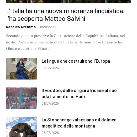
L’Italia ha una nuova minoranza linguistica:
l’ha scoperta Matteo Salvini
Roberto Gremmo
-
08/08/2026
Secondo quanto prescrive la Costituzione della Repubblica Italiana, nel
nostro Paese esiste una particolare tutela per le minoranze linguistiche.
Giusto e accettato. Si tratta...
Le lingue che costruirono l’Europa
02/08/2026
Il voodoo, dalle origini africane al suo
adattamento ad Haiti
31/07/2026
La Stonehenge valsesiana e il dolmen
megalitico della montagna
23/07/2026