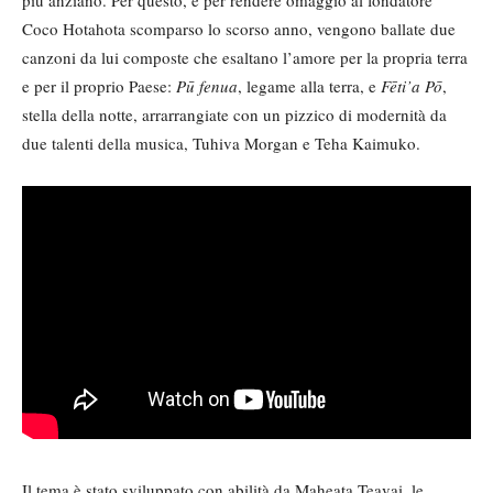
più anziano. Per questo, e per rendere omaggio al fondatore
Coco Hotahota scomparso lo scorso anno, vengono ballate due
canzoni da lui composte che esaltano l’amore per la propria terra
e per il proprio Paese:
Pū fenua
, legame alla terra, e
Fēti’a Pō
,
stella della notte, arrarrangiate con un pizzico di modernità da
due talenti della musica, Tuhiva Morgan e Teha Kaimuko.
Il tema è stato sviluppato con abilità da Maheata Teavai, le