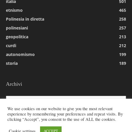
italia
501
etnismo
465
Polinesia in diretta
258
polinesiani
257
geopolitica
213
curdi
212
autonomismo
199
storia
189
Archivi
Archivi
We use cookies on our website to give you the most relevant
experience by remembering your preferences and repeat visits. By
clicking “Accept”, you consent to the use of ALL the cookies.
© 2026 All rights reserved - Etnie -
Cookie settings
ACCEPT