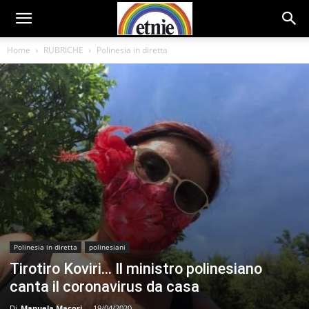
Home
RUBRICHE
Polinesia in diretta
Polinesia in diretta
polinesiani
Tirotiro Koviri… Il ministro polinesiano
canta il coronavirus da casa
Di
Manuela Macori
-
19/04/2020