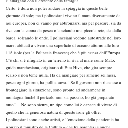
si allargano con il crescere della famiglia.
Certo, è dura non poter andare in spiaggia in queste belle
giornate di sole; ma i polinesiani vivono il mare diversamente da
noi europei, non ci vanno per abbronzarsi ma per pescare, sia da
riva con la canna da pesca o lanciando una piccola rete, sia dalla
barca, solcando le onde. I polinesiani vedono autostrade nel loro
mare, abituati a vivere una superficie di oceano attorno alle loro
118 isole (per la Polinesia francese) che è più estesa dell’Europa.
C’è chi si è rifugiato in un terreno in riva al mare come Mato,
guida marchesiana, originario di Fatu Hiva, che gira sempre
scalzo e non teme nulla. Ha da mangiare per almeno sei mesi,
pesca ogni giorno, ha polli e uova. “Se il governo non riuscisse a
fronteggiare la situazione, sono pronto ad andarmene in
montagna finché il pericolo non sia passato, ho già preparato
tutto”… Ne sono sicura, un tipo come lui è capace di vivere di
quello che la generosa natura di queste isole gli offre.
I polinesiani sono anche artisti, e l’emozione della pandemia ha
ispirato il ministro della Cultura – che tra parentesi è anche