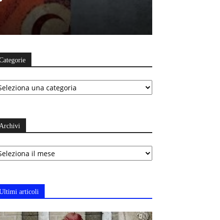
Categorie
ategorie
Archivi
chivi
Ultimi articoli