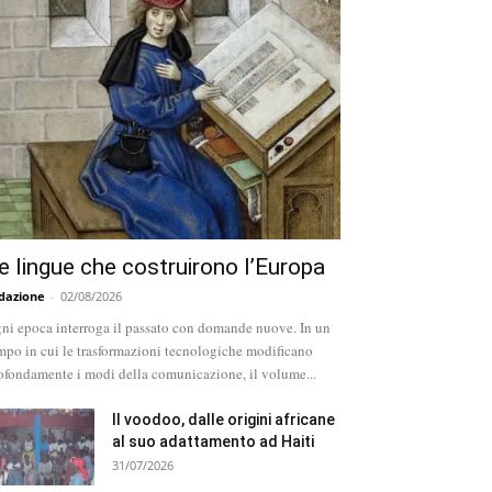
e lingue che costruirono l’Europa
dazione
-
02/08/2026
ni epoca interroga il passato con domande nuove. In un
mpo in cui le trasformazioni tecnologiche modificano
ofondamente i modi della comunicazione, il volume...
Il voodoo, dalle origini africane
al suo adattamento ad Haiti
31/07/2026