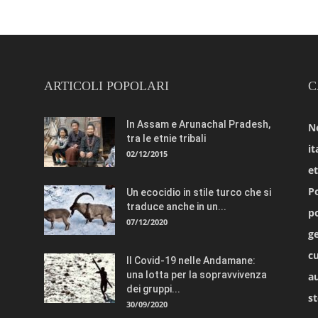
ARTICOLI POPOLARI
C
In Assam e Arunachal Pradesh,
N
tra le etnie tribali
it
02/12/2015
e
Po
Un ecocidio in stile turco che si
traduce anche in un...
po
07/12/2020
ge
cu
Il Covid-19 nelle Andamane:
una lotta per la sopravvivenza
a
dei gruppi...
st
30/09/2020