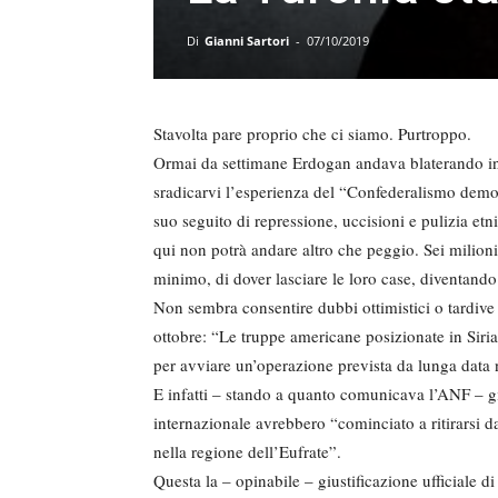
Di
Gianni Sartori
-
07/10/2019
Stavolta pare proprio che ci siamo. Purtroppo.
Ormai da settimane Erdogan andava blaterando in m
sradicarvi l’esperienza del “Confederalismo democr
suo seguito di repressione, uccisioni e pulizia et
qui non potrà andare altro che peggio. Sei milioni
minimo, di dover lasciare le loro case, diventando 
Non sembra consentire dubbi ottimistici o tardive
ottobre: “Le truppe americane posizionate in Siria 
per avviare un’operazione prevista da lunga data 
E infatti – stando a quanto comunicava l’ANF – già
internazionale avrebbero “cominciato a ritirarsi da
nella regione dell’Eufrate”.
Questa la – opinabile – giustificazione ufficiale 