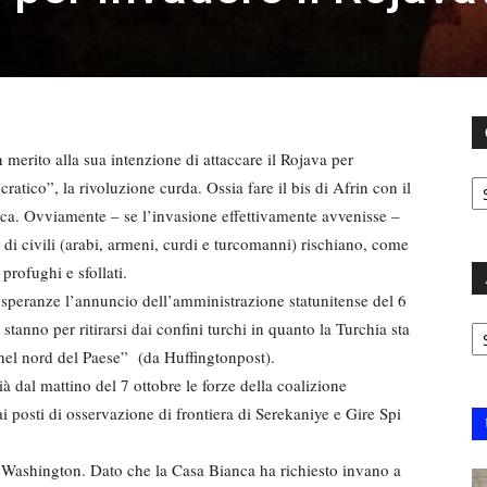
erito alla sua intenzione di attaccare il Rojava per
C
atico”, la rivoluzione curda. Ossia fare il bis di Afrin con il
nica. Ovviamente – se l’invasione effettivamente avvenisse –
 di civili (arabi, armeni, curdi e turcomanni) rischiano, come
profughi e sfollati.
 speranze l’annuncio dell’amministrazione statunitense del 6
Ar
stanno per ritirarsi dai confini turchi in quanto la Turchia sta
nel nord del Paese” (da Huffingtonpost).
 dal mattino del 7 ottobre le forze della coalizione
i posti di osservazione di frontiera di Serekaniye e Gire Spi
di Washington. Dato che la Casa Bianca ha richiesto invano a