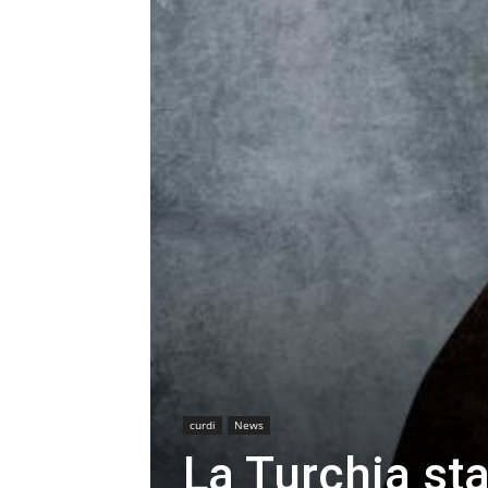
curdi
News
La Turchia sta