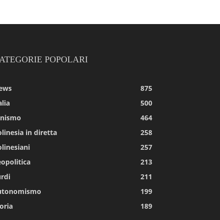
ATEGORIE POPOLARI
ews
875
alia
500
tnismo
464
linesia in diretta
258
linesiani
257
opolitica
213
rdi
211
utonomismo
199
oria
189