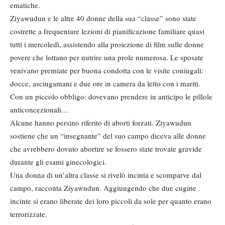
ematiche.
Ziyawudun e le altre 40 donne della sua “classe” sono state
costrette a frequentare lezioni di pianificazione familiare quasi
tutti i mercoledì, assistendo alla proiezione di film sulle donne
povere che lottano per nutrire una prole numerosa. Le sposate
venivano premiate per buona condotta con le visite coniugali:
docce, asciugamani e due ore in camera da letto con i mariti.
Con un piccolo obbligo: dovevano prendere in anticipo le pillole
anticoncezionali…
Alcune hanno persino riferito di aborti forzati. Ziyawudun
sostiene che un “insegnante” del suo campo diceva alle donne
che avrebbero dovuto abortire se fossero state trovate gravide
durante gli esami ginecologici.
Una donna di un’altra classe si rivelò incinta e scomparve dal
campo, racconta Ziyawudun. Aggiungendo che due cugine
incinte si erano liberate dei loro piccoli da sole per quanto erano
terrorizzate.