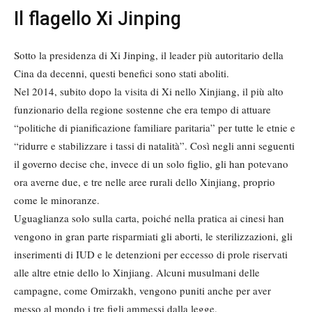
Il flagello Xi Jinping
Sotto la presidenza di Xi Jinping, il leader più autoritario della
Cina da decenni, questi benefici sono stati aboliti.
Nel 2014, subito dopo la visita di Xi nello Xinjiang, il più alto
funzionario della regione sostenne che era tempo di attuare
“politiche di pianificazione familiare paritaria” per tutte le etnie e
“ridurre e stabilizzare i tassi di natalità”. Così negli anni seguenti
il governo decise che, invece di un solo figlio, gli han potevano
ora averne due, e tre nelle aree rurali dello Xinjiang, proprio
come le minoranze.
Uguaglianza solo sulla carta, poiché nella pratica ai cinesi han
vengono in gran parte risparmiati gli aborti, le sterilizzazioni, gli
inserimenti di IUD e le detenzioni per eccesso di prole riservati
alle altre etnie dello lo Xinjiang. Alcuni musulmani delle
campagne, come Omirzakh, vengono puniti anche per aver
messo al mondo i tre figli ammessi dalla legge.