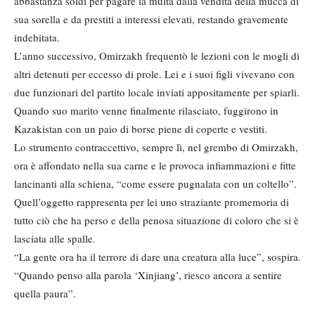
abbastanza soldi per pagare la multa dalla vendita della mucca di
sua sorella e da prestiti a interessi elevati, restando gravemente
indebitata.
L’anno successivo, Omirzakh frequentò le lezioni con le mogli di
altri detenuti per eccesso di prole. Lei e i suoi figli vivevano con
due funzionari del partito locale inviati appositamente per spiarli.
Quando suo marito venne finalmente rilasciato, fuggirono in
Kazakistan con un paio di borse piene di coperte e vestiti.
Lo strumento contraccettivo, sempre lì, nel grembo di Omirzakh,
ora è affondato nella sua carne e le provoca infiammazioni e fitte
lancinanti alla schiena, “come essere pugnalata con un coltello”.
Quell’oggetto rappresenta per lei uno straziante promemoria di
tutto ciò che ha perso e della penosa situazione di coloro che si è
lasciata alle spalle.
“La gente ora ha il terrore di dare una creatura alla luce”, sospira.
“Quando penso alla parola ‘Xinjiang’, riesco ancora a sentire
quella paura”.