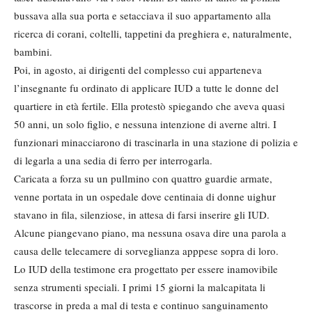
bussava alla sua porta e setacciava il suo appartamento alla
ricerca di corani, coltelli, tappetini da preghiera e, naturalmente,
bambini.
Poi, in agosto, ai dirigenti del complesso cui apparteneva
l’insegnante fu ordinato di applicare IUD a tutte le donne del
quartiere in età fertile. Ella protestò spiegando che aveva quasi
50 anni, un solo figlio, e nessuna intenzione di averne altri. I
funzionari minacciarono di trascinarla in una stazione di polizia e
di legarla a una sedia di ferro per interrogarla.
Caricata a forza su un pullmino con quattro guardie armate,
venne portata in un ospedale dove centinaia di donne uighur
stavano in fila, silenziose, in attesa di farsi inserire gli IUD.
Alcune piangevano piano, ma nessuna osava dire una parola a
causa delle telecamere di sorveglianza apppese sopra di loro.
Lo IUD della testimone era progettato per essere inamovibile
senza strumenti speciali. I primi 15 giorni la malcapitata li
trascorse in preda a mal di testa e continuo sanguinamento