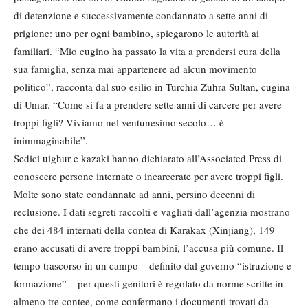
di detenzione e successivamente condannato a sette anni di
prigione: uno per ogni bambino, spiegarono le autorità ai
familiari. “Mio cugino ha passato la vita a prendersi cura della
sua famiglia, senza mai appartenere ad alcun movimento
politico”, racconta dal suo esilio in Turchia Zuhra Sultan, cugina
di Umar. “Come si fa a prendere sette anni di carcere per avere
troppi figli? Viviamo nel ventunesimo secolo… è
inimmaginabile”.
Sedici uighur e kazaki hanno dichiarato all’Associated Press di
conoscere persone internate o incarcerate per avere troppi figli.
Molte sono state condannate ad anni, persino decenni di
reclusione. I dati segreti raccolti e vagliati dall’agenzia mostrano
che dei 484 internati della contea di Karakax (Xinjiang), 149
erano accusati di avere troppi bambini, l’accusa più comune. Il
tempo trascorso in un campo – definito dal governo “istruzione e
formazione” – per questi genitori è regolato da norme scritte in
almeno tre contee, come confermano i documenti trovati da