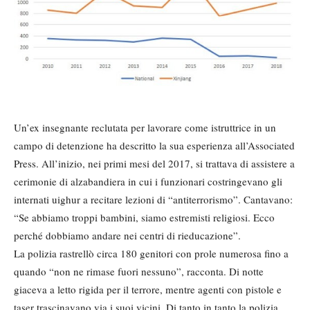
Un’ex insegnante reclutata per lavorare come istruttrice in un
campo di detenzione ha descritto la sua esperienza all’Associated
Press. All’inizio, nei primi mesi del 2017, si trattava di assistere a
cerimonie di alzabandiera in cui i funzionari costringevano gli
internati uighur a recitare lezioni di “antiterrorismo”. Cantavano:
“Se abbiamo troppi bambini, siamo estremisti religiosi. Ecco
perché dobbiamo andare nei centri di rieducazione”.
La polizia rastrellò circa 180 genitori con prole numerosa fino a
quando “non ne rimase fuori nessuno”, racconta. Di notte
giaceva a letto rigida per il terrore, mentre agenti con pistole e
taser trascinavano via i suoi vicini. Di tanto in tanto la polizia