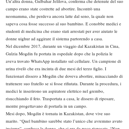
Un’altra donna, Gulbahar Jelilova, conferma che detenute del suo
campo erano state costrette ad abortire. Incontrò una
neomamma, che perdeva ancora latte dal seno, la quale non
sapeva cosa fosse successo al suo bambino. E conobbe medici e
studenti di medicina che erano stati arrestati per aver aiutato le
donne uighur ad aggirare il sistema partorendo a casa.
Nel dicembre 2017, durante un viaggio dal Kazakistan in Cina,
Gulzia Mogdin fu portata in ospedale dopo che la polizia le
aveva trovato WhatsApp installato sul cellulare. Un campione di
urina rivelò che era incinta di due mesi del terzo figlio. I
funzionari dissero a Mogdin che doveva abortire, minacciando di
trattenere suo fratello se si fosse rifiutata. Durante la procedura, i
medici le inserirono un aspiratore elettrico nel grembo,
risucchiando il feto. Trasportata a casa, le dissero di riposare,
mentre progettavano di portarla in un campo.
Mesi dopo, Mogdin è tornata in Kazakistan, dove vive suo
marito. “Quel bambino sarebbe stato l’unico che avremmo avuto
insieme”, confessa la donna, che si era da poco risposata. “Non