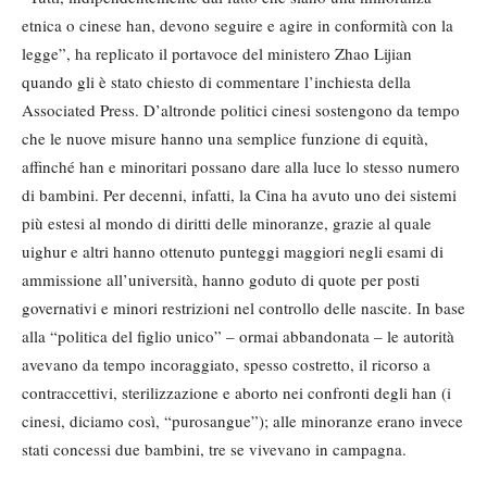
etnica o cinese han, devono seguire e agire in conformità con la
legge”, ha replicato il portavoce del ministero Zhao Lijian
quando gli è stato chiesto di commentare l’inchiesta della
Associated Press. D’altronde politici cinesi sostengono da tempo
che le nuove misure hanno una semplice funzione di equità,
affinché han e minoritari possano dare alla luce lo stesso numero
di bambini. Per decenni, infatti, la Cina ha avuto uno dei sistemi
più estesi al mondo di diritti delle minoranze, grazie al quale
uighur e altri hanno ottenuto punteggi maggiori negli esami di
ammissione all’università, hanno goduto di quote per posti
governativi e minori restrizioni nel controllo delle nascite. In base
alla “politica del figlio unico” – ormai abbandonata – le autorità
avevano da tempo incoraggiato, spesso costretto, il ricorso a
contraccettivi, sterilizzazione e aborto nei confronti degli han (i
cinesi, diciamo così, “purosangue”); alle minoranze erano invece
stati concessi due bambini, tre se vivevano in campagna.