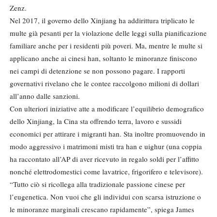
Zenz.
Nel 2017, il governo dello Xinjiang ha addirittura triplicato le
multe già pesanti per la violazione delle leggi sulla pianificazione
familiare anche per i residenti più poveri. Ma, mentre le multe si
applicano anche ai cinesi han, soltanto le minoranze finiscono
nei campi di detenzione se non possono pagare. I rapporti
governativi rivelano che le contee raccolgono milioni di dollari
all’anno dalle sanzioni.
Con ulteriori iniziative atte a modificare l’equilibrio demografico
dello Xinjiang, la Cina sta offrendo terra, lavoro e sussidi
economici per attirare i migranti han. Sta inoltre promuovendo in
modo aggressivo i matrimoni misti tra han e uighur (una coppia
ha raccontato all’AP di aver ricevuto in regalo soldi per l’affitto
nonché elettrodomestici come lavatrice, frigorifero e televisore).
“Tutto ciò si ricollega alla tradizionale passione cinese per
l’eugenetica. Non vuoi che gli individui con scarsa istruzione o
le minoranze marginali crescano rapidamente”, spiega James