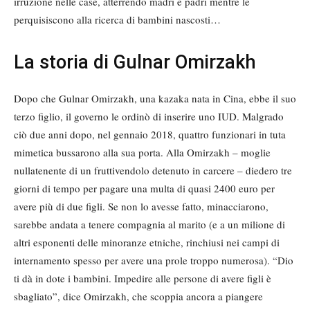
irruzione nelle case, atterrendo madri e padri mentre le
perquisiscono alla ricerca di bambini nascosti…
La storia di Gulnar Omirzakh
Dopo che Gulnar Omirzakh, una kazaka nata in Cina, ebbe il suo
terzo figlio, il governo le ordinò di inserire uno IUD. Malgrado
ciò due anni dopo, nel gennaio 2018, quattro funzionari in tuta
mimetica bussarono alla sua porta. Alla Omirzakh – moglie
nullatenente di un fruttivendolo detenuto in carcere – diedero tre
giorni di tempo per pagare una multa di quasi 2400 euro per
avere più di due figli. Se non lo avesse fatto, minacciarono,
sarebbe andata a tenere compagnia al marito (e a un milione di
altri esponenti delle minoranze etniche, rinchiusi nei campi di
internamento spesso per avere una prole troppo numerosa). “Dio
ti dà in dote i bambini. Impedire alle persone di avere figli è
sbagliato”, dice Omirzakh, che scoppia ancora a piangere