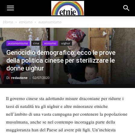
Home
etnismo
autonomismo
autonomismo
cina
etnismo
uighur
Genocidio demografico: ecco le prove
della politica cinese per sterilizzare le
donne uighur
Di
redazione
-
02/07/2020
Il governo cinese sta adottando misure draconiane per ridurre i
tassi di natalità tra gli uighur e altre minoranze etniche
nell’àmbito di una vasta campagna per contenere la popolazione
musulmana, anche se nel contempo incoraggia parte della
maggioranza han del Paese ad avere più figli. Un’inchiesta