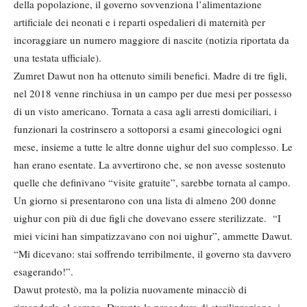
della popolazione, il governo sovvenziona l’alimentazione
artificiale dei neonati e i reparti ospedalieri di maternità per
incoraggiare un numero maggiore di nascite (notizia riportata da
una testata ufficiale).
Zumret Dawut non ha ottenuto simili benefici. Madre di tre figli,
nel 2018 venne rinchiusa in un campo per due mesi per possesso
di un visto americano. Tornata a casa agli arresti domiciliari, i
funzionari la costrinsero a sottoporsi a esami ginecologici ogni
mese, insieme a tutte le altre donne uighur del suo complesso. Le
han erano esentate. La avvertirono che, se non avesse sostenuto
quelle che definivano “visite gratuite”, sarebbe tornata al campo.
Un giorno si presentarono con una lista di almeno 200 donne
uighur con più di due figli che dovevano essere sterilizzate. “I
miei vicini han simpatizzavano con noi uighur”, ammette Dawut.
“Mi dicevano: stai soffrendo terribilmente, il governo sta davvero
esagerando!”.
Dawut protestò, ma la polizia nuovamente minacciò di
rimandarla al campo. Durante la procedura di sterilizzazione, i