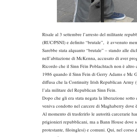
Risale al 3 settembre l’arresto del militante rep
(RUC/PSNI) e definito “brutale”, è avvenuto mentr
Sarebbe stata alquanto “brutale” – stando alle dic
nell’abitazione di McKenna, accusato di aver proge
Ricordo che il Sinn Féin Poblachtach non è altro
1986 quando il Sinn Fein di Gerry Adams e Mc Gui
diffusa che la Continuity Irish Republican Army (
l’ala militare del Republican Sinn Fein.
Dopo che gli era stata negata la liberazione sotto 
veniva condotto nel carcere di Maghaberry dove è
Al momento di trasferirlo le autorità carcerarie ha
prigionieri repubblicani, ma a Bann House dove son
protestante, filoinglesi) e comuni. Qui, nel corso 