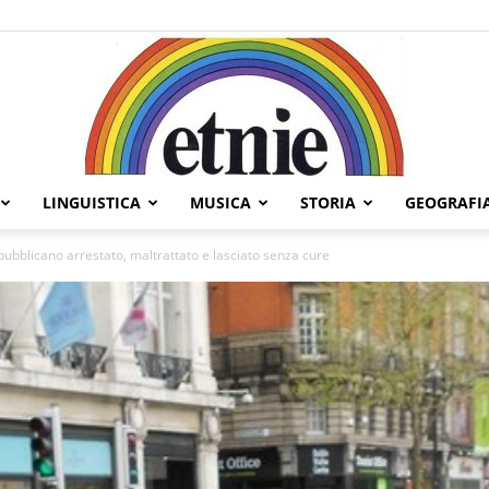
LINGUISTICA
MUSICA
STORIA
GEOGRAFI
Etnie
epubblicano arrestato, maltrattato e lasciato senza cure