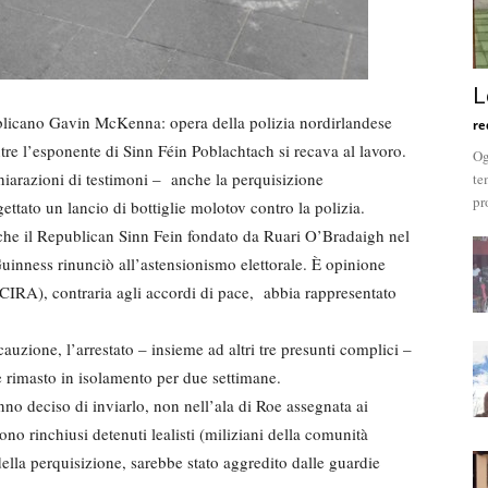
L
ubblicano Gavin McKenna: opera della polizia nordirlandese
re
e l’esponente di Sinn Féin Poblachtach si recava al lavoro.
Og
hiarazioni di testimoni – anche la perquisizione
te
pr
ttato un lancio di bottiglie molotov contro la polizia.
 che il Republican Sinn Fein fondato da Ruari O’Bradaigh nel
nness rinunciò all’astensionismo elettorale. È opinione
CIRA), contraria agli accordi di pace, abbia rappresentato
cauzione, l’arrestato – insieme ad altri tre presunti complici –
 rimasto in isolamento per due settimane.
nno deciso di inviarlo, non nell’ala di Roe assegnata ai
o rinchiusi detenuti lealisti (miliziani della comunità
della perquisizione, sarebbe stato aggredito dalle guardie