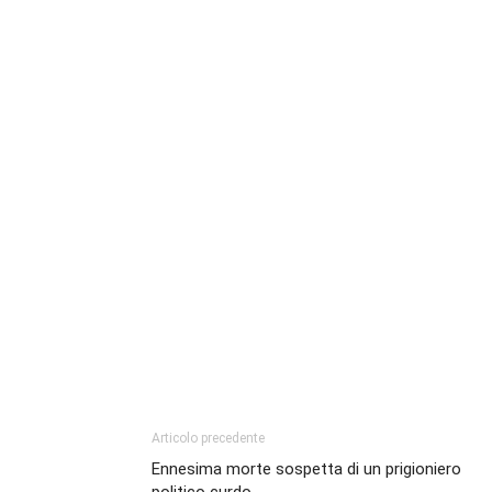
Articolo precedente
Ennesima morte sospetta di un prigioniero
politico curdo