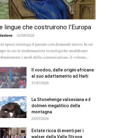
e lingue che costruirono l’Europa
dazione
-
02/08/2026
ni epoca interroga il passato con domande nuove. In un
mpo in cui le trasformazioni tecnologiche modificano
ofondamente i modi della comunicazione, il volume...
Il voodoo, dalle origini africane
al suo adattamento ad Haiti
31/07/2026
La Stonehenge valsesiana e il
dolmen megalitico della
montagna
23/07/2026
Estate ricca di eventi per i
walser della Valle Strona