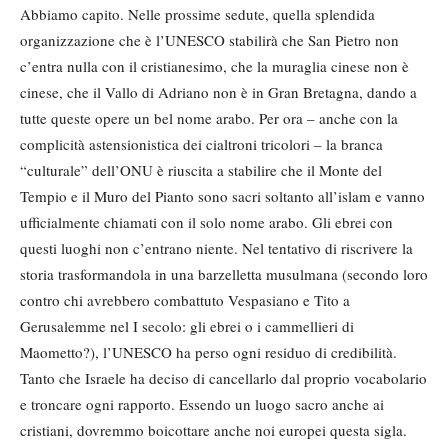
Abbiamo capito. Nelle prossime sedute, quella splendida
organizzazione che è l’UNESCO stabilirà che San Pietro non
c’entra nulla con il cristianesimo, che la muraglia cinese non è
cinese, che il Vallo di Adriano non è in Gran Bretagna, dando a
tutte queste opere un bel nome arabo. Per ora – anche con la
complicità astensionistica dei cialtroni tricolori – la branca
“culturale” dell’ONU è riuscita a stabilire che il Monte del
Tempio e il Muro del Pianto sono sacri soltanto all’islam e vanno
ufficialmente chiamati con il solo nome arabo. Gli ebrei con
questi luoghi non c’entrano niente. Nel tentativo di riscrivere la
storia trasformandola in una barzelletta musulmana (secondo loro
contro chi avrebbero combattuto Vespasiano e Tito a
Gerusalemme nel I secolo: gli ebrei o i cammellieri di
Maometto?), l’UNESCO ha perso ogni residuo di credibilità.
Tanto che Israele ha deciso di cancellarlo dal proprio vocabolario
e troncare ogni rapporto. Essendo un luogo sacro anche ai
cristiani, dovremmo boicottare anche noi europei questa sigla.