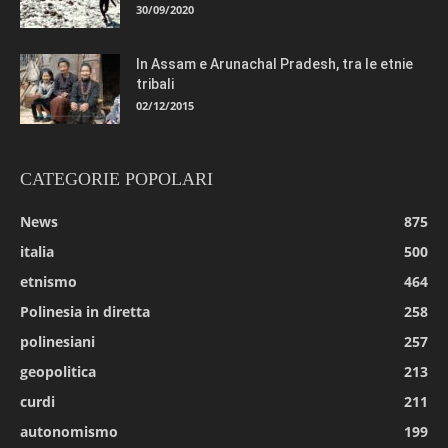
30/09/2020
In Assam e Arunachal Pradesh, tra le etnie
tribali
02/12/2015
CATEGORIE POPOLARI
News
875
italia
500
etnismo
464
Polinesia in diretta
258
polinesiani
257
geopolitica
213
curdi
211
autonomismo
199