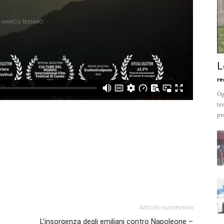
L
re
Og
te
pr
Articolo successivo
L’insorgenza degli emiliani contro Napoleone –