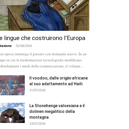
e lingue che costruirono l’Europa
dazione
-
02/08/2026
ni epoca interroga il passato con domande nuove. In un
mpo in cui le trasformazioni tecnologiche modificano
ofondamente i modi della comunicazione, il volume...
Il voodoo, dalle origini africane
al suo adattamento ad Haiti
31/07/2026
La Stonehenge valsesiana e il
dolmen megalitico della
montagna
23/07/2026