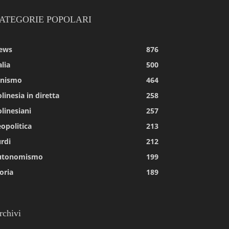
ATEGORIE POPOLARI
ews
876
alia
500
tnismo
464
linesia in diretta
258
linesiani
257
opolitica
213
rdi
212
utonomismo
199
oria
189
rchivi