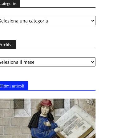
Categorie
ategorie
Archivi
chivi
Ultimi articoli