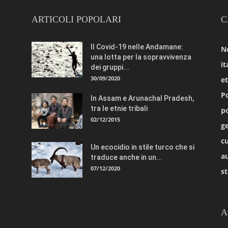
ARTICOLI POPOLARI
C
Il Covid-19 nelle Andamane:
N
una lotta per la sopravvivenza
it
dei gruppi...
30/09/2020
e
Po
In Assam e Arunachal Pradesh,
tra le etnie tribali
po
02/12/2015
ge
cu
Un ecocidio in stile turco che si
a
traduce anche in un...
07/12/2020
st
A