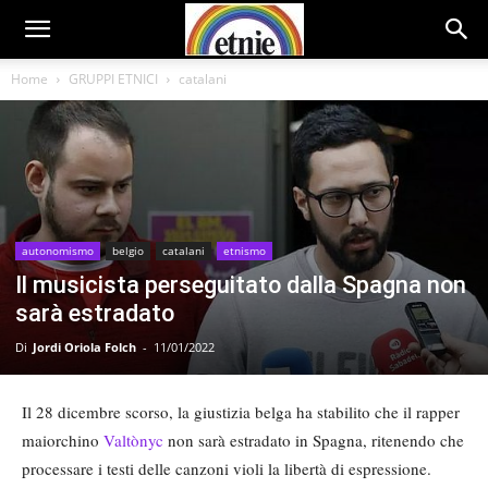
Home
GRUPPI ETNICI
catalani
autonomismo
belgio
catalani
etnismo
Il musicista perseguitato dalla Spagna non
sarà estradato
Di
Jordi Oriola Folch
-
11/01/2022
Il 28 dicembre scorso, la giustizia belga ha stabilito che il rapper
maiorchino
Valtònyc
non sarà estradato in Spagna, ritenendo che
processare i testi delle canzoni violi la libertà di espressione.