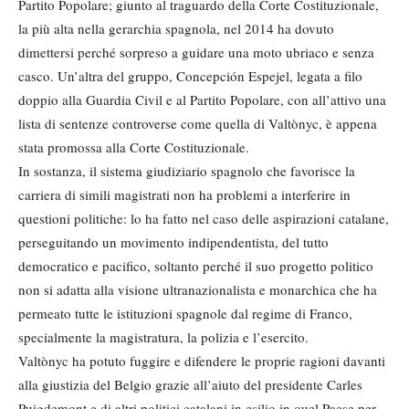
Partito Popolare; giunto al traguardo della Corte Costituzionale,
la più alta nella gerarchia spagnola, nel 2014 ha dovuto
dimettersi perché sorpreso a guidare una moto ubriaco e senza
casco. Un’altra del gruppo, Concepción Espejel, legata a filo
doppio alla Guardia Civil e al Partito Popolare, con all’attivo una
lista di sentenze controverse come quella di Valtònyc, è appena
stata promossa alla Corte Costituzionale.
In sostanza, il sistema giudiziario spagnolo che favorisce la
carriera di simili magistrati non ha problemi a interferire in
questioni politiche: lo ha fatto nel caso delle aspirazioni catalane,
perseguitando un movimento indipendentista, del tutto
democratico e pacifico, soltanto perché il suo progetto politico
non si adatta alla visione ultranazionalista e monarchica che ha
permeato tutte le istituzioni spagnole dal regime di Franco,
specialmente la magistratura, la polizia e l’esercito.
Valtònyc ha potuto fuggire e difendere le proprie ragioni davanti
alla giustizia del Belgio grazie all’aiuto del presidente Carles
Puigdemont e di altri politici catalani in esilio in quel Paese per