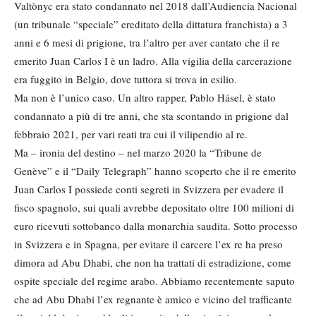
Valtònyc era stato condannato nel 2018 dall’Audiencia Nacional
(un tribunale “speciale” ereditato della dittatura franchista) a 3
anni e 6 mesi di prigione, tra l’altro per aver cantato che il re
emerito Juan Carlos I è un ladro. Alla vigilia della carcerazione
era fuggito in Belgio, dove tuttora si trova in esilio.
Ma non è l’unico caso. Un altro rapper, Pablo Hásel, è stato
condannato a più di tre anni, che sta scontando in prigione dal
febbraio 2021, per vari reati tra cui il vilipendio al re.
Ma – ironia del destino – nel marzo 2020 la “Tribune de
Genève” e il “Daily Telegraph” hanno scoperto che il re emerito
Juan Carlos I possiede conti segreti in Svizzera per evadere il
fisco spagnolo, sui quali avrebbe depositato oltre 100 milioni di
euro ricevuti sottobanco dalla monarchia saudita. Sotto processo
in Svizzera e in Spagna, per evitare il carcere l’ex re ha preso
dimora ad Abu Dhabi, che non ha trattati di estradizione, come
ospite speciale del regime arabo. Abbiamo recentemente saputo
che ad Abu Dhabi l’ex regnante è amico e vicino del trafficante