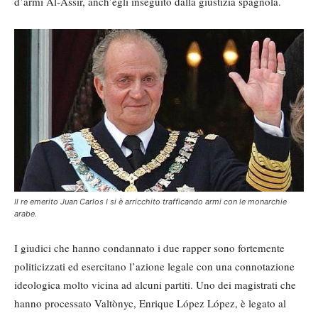
d’armi Al-Assir, anch’egli inseguito dalla giustizia spagnola.
Il re emerito Juan Carlos I si è arricchito trafficando armi con le monarchie
arabe.
I giudici che hanno condannato i due rapper sono fortemente
politicizzati ed esercitano l’azione legale con una connotazione
ideologica molto vicina ad alcuni partiti. Uno dei magistrati che
hanno processato Valtònyc, Enrique López López, è legato al