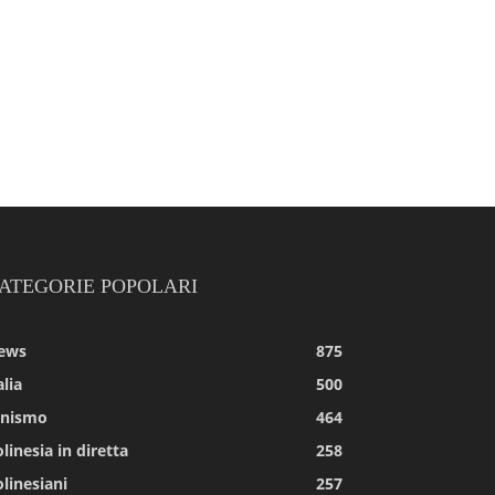
ATEGORIE POPOLARI
ews
875
alia
500
tnismo
464
linesia in diretta
258
linesiani
257