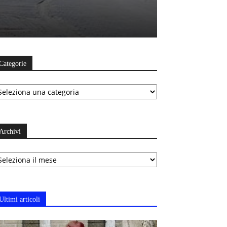
Categorie
ategorie
Archivi
chivi
Ultimi articoli