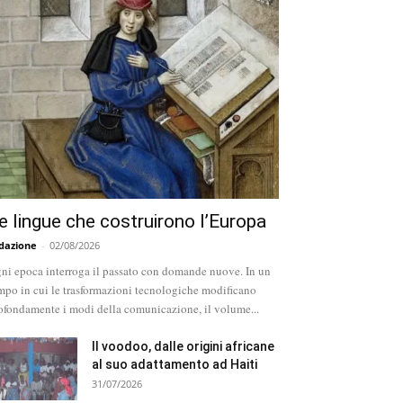
e lingue che costruirono l’Europa
dazione
-
02/08/2026
ni epoca interroga il passato con domande nuove. In un
mpo in cui le trasformazioni tecnologiche modificano
ofondamente i modi della comunicazione, il volume...
Il voodoo, dalle origini africane
al suo adattamento ad Haiti
31/07/2026