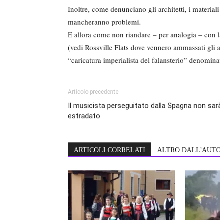
Inoltre, come denunciano gli architetti, i materiali
mancheranno problemi.
E allora come non riandare – per analogia – con 
(vedi Rossville Flats dove vennero ammassati gli ab
“caricatura imperialista del falansterio” denomina
Articolo precedente
Il musicista perseguitato dalla Spagna non sar
estradato
ARTICOLI CORRELATI
ALTRO DALL'AUT