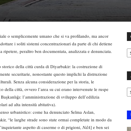
sociale o semplicemente umano che si va profilando, ma ancor
dottare i soliti sistemi concentrazionari da parte di chi detiene
C
a ripetere, peraltro ben documentata, analizzata e denunciata.
 storico della città curda di Diyarbakir: la costruzione di
ente securitarie, nonostante questo implichi la distruzione
culturali. Senza alcuna considerazione per la storia, le
Ar
ico della città, ovvero l’area su cui erano intervenute le ruspe
Başkanlığı: l’amministrazione di sviluppo dell’edilizia
ari ad alta intensità abitativa).
n senso urbanistico: come ha denunciato Selma Aslan,
bakir, “le larghe strade sono state ormai completate in modo da
ll’inquietante aspetto di caserme o di prigioni,
NdA
] e ben sei