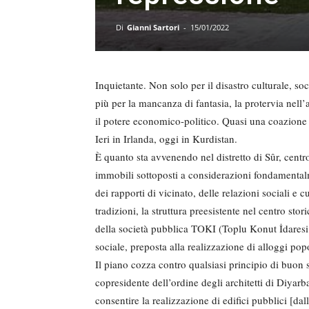
Di
Gianni Sartori
-
15/01/2022
Inquietante. Non solo per il disastro culturale, 
più per la mancanza di fantasia, la protervia nell’a
il potere economico-politico. Quasi una coazione 
Ieri in Irlanda, oggi in Kurdistan.
È quanto sta avvenendo nel distretto di Sûr, centro
immobili sottoposti a considerazioni fondamentalm
dei rapporti di vicinato, delle relazioni sociali e 
tradizioni, la struttura preesistente nel centro stor
della società pubblica TOKI (Toplu Konut İdaresi 
sociale, preposta alla realizzazione di alloggi popol
Il piano cozza contro qualsiasi principio di buo
copresidente dell’ordine degli architetti di Diyar
consentire la realizzazione di edifici pubblici [da