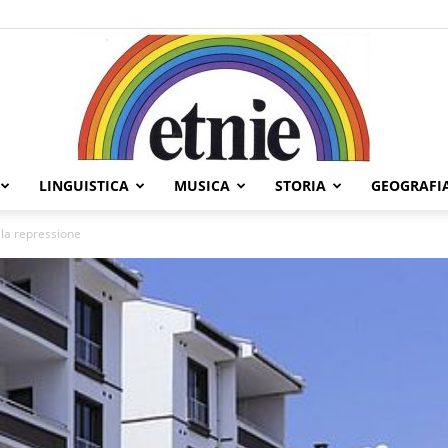
LINGUISTICA
MUSICA
STORIA
GEOGRAFI
Etnie
ella repressione