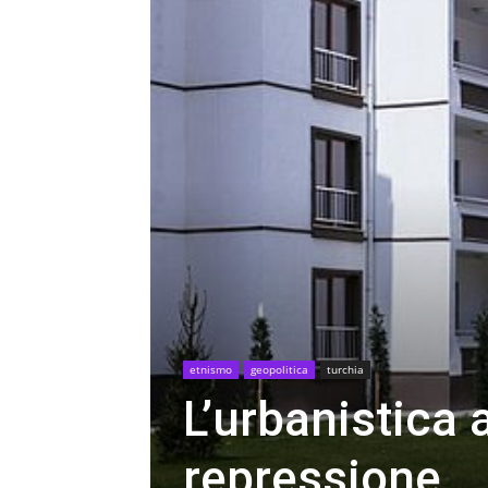
etnismo
geopolitica
turchia
L’urbanistica a
repressione