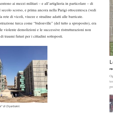
entono ai mezzi militari – e all’artiglieria in particolare – di
secolo scorso, e prima ancora nella Parigi ottocentesca (vedi
a rete di vicoli, viuzze e stradine adatti alle barricate.
strazione turca come “bidonville” (del tutto a sproposito), era
le violente demolizioni e le successive ristrutturazioni non
traumi futuri per i cittadini sottoposti.
L
re
Og
te
pr
” di Diyarbakir.