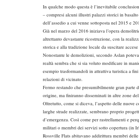
In qualche modo questa è l’inevitabile conclusione
– compresi alcuni illustri palazzi storici in basal
dell’assedio a cui venne sottoposta nel 2015 e 20
Già nel marzo del 2016 iniziava l’opera demolitr
altrettanto devastante ricostruzione, con la realizz
storica e alla tradizione locale da suscitare accese 
Nonostante le demolizioni, secondo Aslan poteva a
realtà sembra che si sia voluto modificare in manier
esempio trasformandoli in attrattiva turistica a f
relazioni di vicinato.
Fermo restando che presumibilmente gran parte dei
origine, ma finiranno disseminati in altre zone dell
Oltretutto, come si diceva, l’aspetto delle nuove c
larghe strade realizzate, sembrano proprio progett
d’emergenza. Così come per rastrellamenti e perqu
militari o membri dei servizi sotto copertura (in I
Rossville Flats abitavano addirittura membri delle