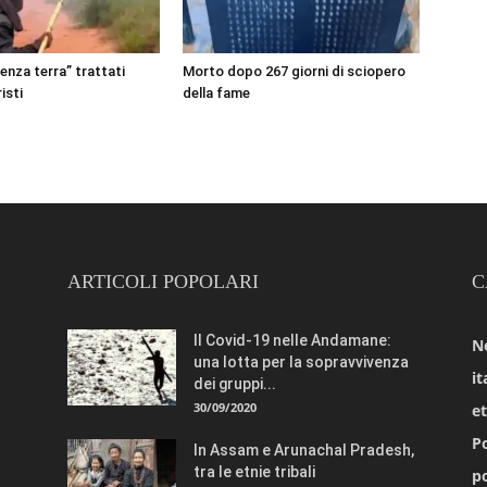
senza terra” trattati
Morto dopo 267 giorni di sciopero
isti
della fame
ARTICOLI POPOLARI
C
Il Covid-19 nelle Andamane:
N
una lotta per la sopravvivenza
it
dei gruppi...
30/09/2020
e
Po
In Assam e Arunachal Pradesh,
tra le etnie tribali
po