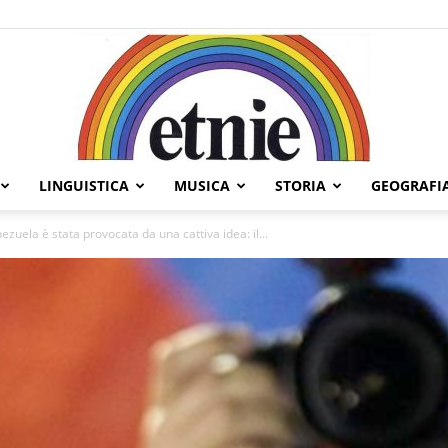
LINGUISTICA
MUSICA
STORIA
GEOGRAFI
Etnie
zuela è stata provocata da una cattiva idea: il...