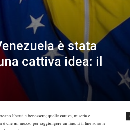
Venezuela è stata
na cattiva idea: il
eano libertà e benessere; quelle cattive, miseria e
n è che un mezzo per raggiungere un fine. E il fine sono le
C