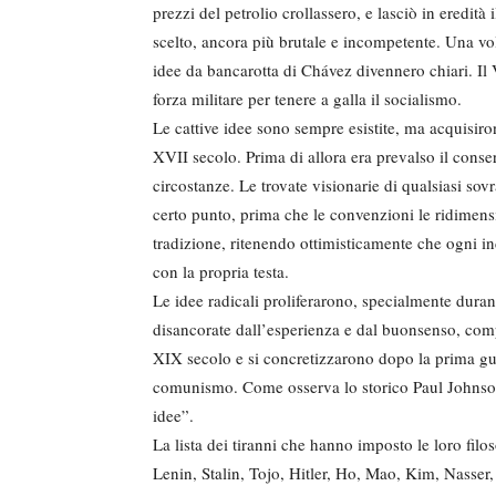
prezzi del petrolio crollassero, e lasciò in eredità
scelto, ancora più brutale e incompetente. Una volta
idee da bancarotta di Chávez divennero chiari. Il
forza militare per tenere a galla il socialismo.
Le cattive idee sono sempre esistite, ma acquisiro
XVII secolo. Prima di allora era prevalso il conse
circostanze. Le trovate visionarie di qualsiasi sov
certo punto, prima che le convenzioni le ridimensi
tradizione, ritenendo ottimisticamente che ogni ind
con la propria testa.
Le idee radicali proliferarono, specialmente duran
disancorate dall’esperienza e dal buonsenso, comp
XIX secolo e si concretizzarono dopo la prima gue
comunismo. Come osserva lo storico Paul Johnson, “
idee”.
La lista dei tiranni che hanno imposto le loro filo
Lenin, Stalin, Tojo, Hitler, Ho, Mao, Kim, Nass