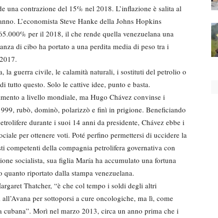
 una contrazione del 15% nel 2018. L’inflazione è salita al
 anno. L’economista Steve Hanke della Johns Hopkins
 65.000% per il 2018, il che rende quella venezuelana una
canza di cibo ha portato a una perdita media di peso tra i
 2017.
la guerra civile, le calamità naturali, i sostituti del petrolio o
i tutto questo. Solo le cattive idee, punto e basta.
llimento a livello mondiale, ma Hugo Chávez convinse i
1999, rubò, dominò, polarizzò e finì in prigione. Beneficiando
e petrolifere durante i suoi 14 anni da presidente, Chávez ebbe i
iale per ottenere voti. Poté perfino permettersi di uccidere la
isti competenti della compagnia petrolifera governativa con
izione socialista, sua figlia María ha accumulato una fortuna
do quanto riportato dalla stampa venezuelana.
rgaret Thatcher, “è che col tempo i soldi degli altri
 all’Avana per sottoporsi a cure oncologiche, ma lì, come
za cubana”. Morì nel marzo 2013, circa un anno prima che i