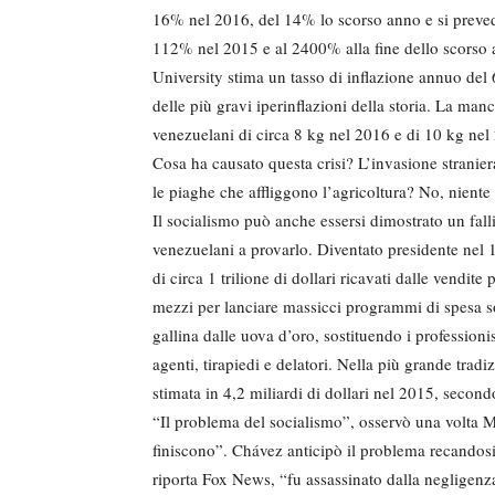
16% nel 2016, del 14% lo scorso anno e si prevede
112% nel 2015 e al 2400% alla fine dello scorso
University stima un tasso di inflazione annuo del
delle più gravi iperinflazioni della storia. La man
venezuelani di circa 8 kg nel 2016 e di 10 kg nel
Cosa ha causato questa crisi? L’invasione straniera, 
le piaghe che affliggono l’agricoltura? No, niente d
Il socialismo può anche essersi dimostrato un fa
venezuelani a provarlo. Diventato presidente nel 
di circa 1 trilione di dollari ricavati dalle vendit
mezzi per lanciare massicci programmi di spesa soc
gallina dalle uova d’oro, sostituendo i profession
agenti, tirapiedi e delatori. Nella più grande trad
stimata in 4,2 miliardi di dollari nel 2015, secon
“Il problema del socialismo”, osservò una volta Ma
finiscono”. Chávez anticipò il problema recandosi
riporta Fox News, “fu assassinato dalla negligen