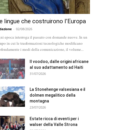
e lingue che costruirono l’Europa
dazione
-
02/08/2026
ni epoca interroga il passato con domande nuove. In un
mpo in cui le trasformazioni tecnologiche modificano
ofondamente i modi della comunicazione, il volume...
Il voodoo, dalle origini africane
al suo adattamento ad Haiti
31/07/2026
La Stonehenge valsesiana e il
dolmen megalitico della
montagna
23/07/2026
Estate ricca di eventi per i
walser della Valle Strona