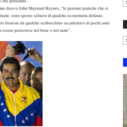
ò che pensiamo.
. Come diceva John Maynard Keynes, “le persone pratiche che si
lettuale, sono spesso schiave di qualche economista defunto.
 loro frenesie da qualche scribacchino accademico di pochi anni
, a essere pericolose nel bene o nel male”.
Ar