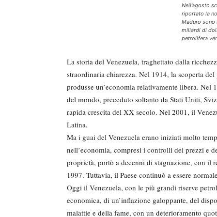
Nell’agosto sc
riportato la no
Maduro sono ac
miliardi di do
petrolifera ve
La storia del Venezuela, traghettato dalla ricchez
straordinaria chiarezza. Nel 1914, la scoperta del
produsse un’economia relativamente libera. Nel 19
del mondo, preceduto soltanto da Stati Uniti, Sv
rapida crescita del XX secolo. Nel 2001, il Venez
Latina.
Ma i guai del Venezuela erano iniziati molto temp
nell’economia, compresi i controlli dei prezzi e dei
proprietà, portò a decenni di stagnazione, con il r
1997. Tuttavia, il Paese continuò a essere normal
Oggi il Venezuela, con le più grandi riserve petrol
economica, di un’inflazione galoppante, del dispot
malattie e della fame, con un deterioramento quo