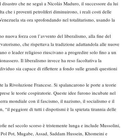
 il disastro che ne seguì a Nicolás Maduro, il successore da lui
 che i proventi petroliferi diminuirono, i reali costi delle
 Venezuela sta ora sprofondando nel totalitarismo, usando la
no nuova forza con l’avvento del liberalismo, alla fine del
rvatorismo, che rispettava la tradizione adattandola alle nuove
rano o leader religioso riuscivano a progredire solo fino a un
onassero. Il liberalismo invece ha reso facoltativa la
ividuo sia capace di riflettere a fondo sulle grandi questioni
te la Rivoluzione Francese. Si spalancarono le porte a teorie
rese le teorie cospiratorie. Queste idee furono incubate nel
rra mondiale con il fascismo, il nazismo, il socialismo e il
il peggiore di tutti i dispotismi è la spietata tirannia delle
sofie nel secolo scorso è tristemente lunga e include Mussolini,
er, Pol Pot, Mugabe, Assad, Saddam Hussein, Khomeini e