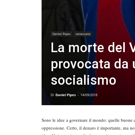
Daniel Pipes
venezuela
La morte del 
provocata da u
socialismo
Di
Daniel Pipes
-
14/09/2018
Sono le idee a governare il mondo: quelle buone cr
oppressione. Certo, il denaro è importante, ma no