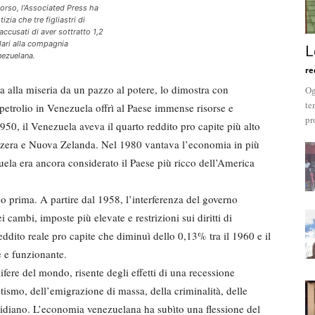
orso, l’Associated Press ha
tizia che tre figliastri di
cusati di aver sottratto 1,2
llari alla compagnia
L
nezuelana.
re
za alla miseria da un pazzo al potere, lo dimostra con
Og
te
 petrolio in Venezuela offrì al Paese immense risorse e
pr
50, il Venezuela aveva il quarto reddito pro capite più alto
izzera e Nuova Zelanda. Nel 1980 vantava l’economia in più
uela era ancora considerato il Paese più ricco dell’America
o prima. A partire dal 1958, l’interferenza del governo
 cambi, imposte più elevate e restrizioni sui diritti di
eddito reale pro capite che diminuì dello 0,13% tra il 1960 e il
e e funzionante.
ifere del mondo, risente degli effetti di una recessione
ismo, dell’emigrazione di massa, della criminalità, delle
tidiano. L’economia venezuelana ha subìto una flessione del