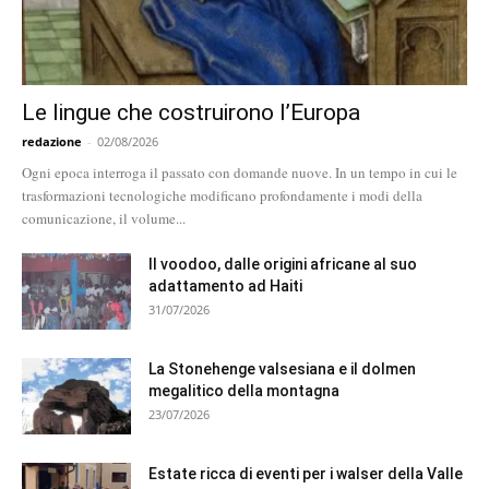
Le lingue che costruirono l’Europa
redazione
-
02/08/2026
Ogni epoca interroga il passato con domande nuove. In un tempo in cui le
trasformazioni tecnologiche modificano profondamente i modi della
comunicazione, il volume...
Il voodoo, dalle origini africane al suo
adattamento ad Haiti
31/07/2026
La Stonehenge valsesiana e il dolmen
megalitico della montagna
23/07/2026
Estate ricca di eventi per i walser della Valle