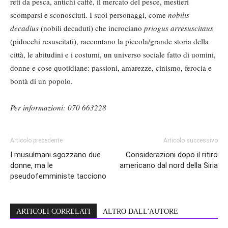
reti da pesca, antichi caffè, il mercato del pesce, mestieri
scomparsi e sconosciuti. I suoi personaggi, come
nobilis
decadius
(nobili decaduti) che incrociano
priogus arresuscitaus
(pidocchi resuscitati), raccontano la piccola/grande storia della
città, le abitudini e i costumi, un universo sociale fatto di uomini,
donne e cose quotidiane: passioni, amarezze, cinismo, ferocia e
bontà di un popolo.
Per informazioni:
070 663228
Articolo precedente
Articolo successivo
I musulmani sgozzano due
Considerazioni dopo il ritiro
donne, ma le
americano dal nord della Siria
pseudofemministe tacciono
ARTICOLI CORRELATI
ALTRO DALL'AUTORE