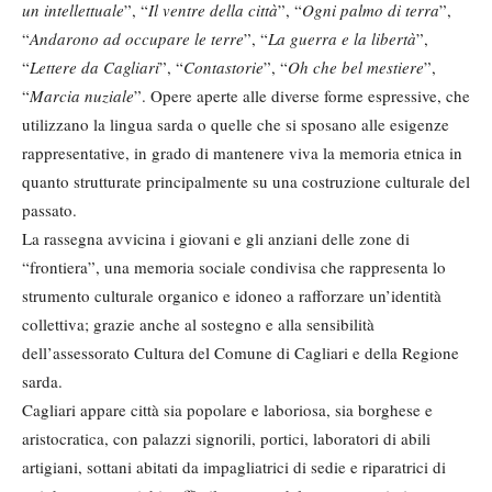
un intellettuale
”, “
Il ventre della città
”, “
Ogni palmo di terra
”,
“
Andarono ad occupare le terre
”, “
La guerra e la libertà
”,
“
Lettere da Cagliari
”, “
Contastorie
”, “
Oh che bel mestiere
”,
“
Marcia nuziale
”. Opere aperte alle diverse forme espressive, che
utilizzano la lingua sarda o quelle che si sposano alle esigenze
rappresentative, in grado di mantenere viva la memoria etnica in
quanto strutturate principalmente su una costruzione culturale del
passato.
La rassegna avvicina i giovani e gli anziani delle zone di
“frontiera”, una memoria sociale condivisa che rappresenta lo
strumento culturale organico e idoneo a rafforzare un’identità
collettiva; grazie anche al sostegno e alla sensibilità
dell’assessorato Cultura del Comune di Cagliari e della Regione
sarda.
Cagliari appare città sia popolare e laboriosa, sia borghese e
aristocratica, con palazzi signorili, portici, laboratori di abili
artigiani, sottani abitati da impagliatrici di sedie e riparatrici di