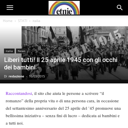
Home
STATI
italia
italia
News
Liberi tutti! Il 25 aprile 1945 con gli occhi
dei bambini
Di
redazione
-
16/03/2015
Raccontandosi
, il sito che aiuta le persone a scrivere “il
romanzo” della propria vita o di una persona cara, in occasione
del settantesimo anniversario del 25 aprile del ’45 promuove una
bellissima iniziativa – senza fini di lucro – dedicata ai bambini e
a tutti noi.