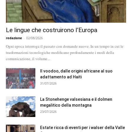
Le lingue che costruirono l’Europa
redazione
-
02/08/2026
Ogni epoca interroga il passato con domande nuove. In un tempo in cui le
trasformazioni tecnologiche modificano profondamente i modi della
comunicazione, il volume...
Il voodoo, dalle origini africane al suo
adattamento ad Haiti
31/07/2026
La Stonehenge valsesiana e il dolmen
megalitico della montagna
23/07/2026
Estate ricca di eventi per i walser della Valle