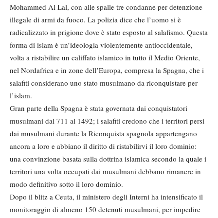
Mohammed Al Lal, con alle spalle tre condanne per detenzione
illegale di armi da fuoco. La polizia dice che l’uomo si è
radicalizzato in prigione dove è stato esposto al salafismo. Questa
forma di islam è un’ideologia violentemente antioccidentale,
volta a ristabilire un califfato islamico in tutto il Medio Oriente,
nel Nordafrica e in zone dell’Europa, compresa la Spagna, che i
salafiti considerano uno stato musulmano da riconquistare per
l’islam.
Gran parte della Spagna è stata governata dai conquistatori
musulmani dal 711 al 1492; i salafiti credono che i territori persi
dai musulmani durante la Riconquista spagnola appartengano
ancora a loro e abbiano il diritto di ristabilirvi il loro dominio:
una convinzione basata sulla dottrina islamica secondo la quale i
territori una volta occupati dai musulmani debbano rimanere in
modo definitivo sotto il loro dominio.
Dopo il blitz a Ceuta, il ministero degli Interni ha intensificato il
monitoraggio di almeno 150 detenuti musulmani, per impedire