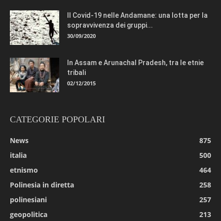
Il Covid-19 nelle Andamane: una lotta per la
sopravvivenza dei gruppi...
30/09/2020
In Assam e Arunachal Pradesh, tra le etnie
tribali
02/12/2015
CATEGORIE POPOLARI
News
875
italia
500
etnismo
464
Polinesia in diretta
258
polinesiani
257
geopolitica
213