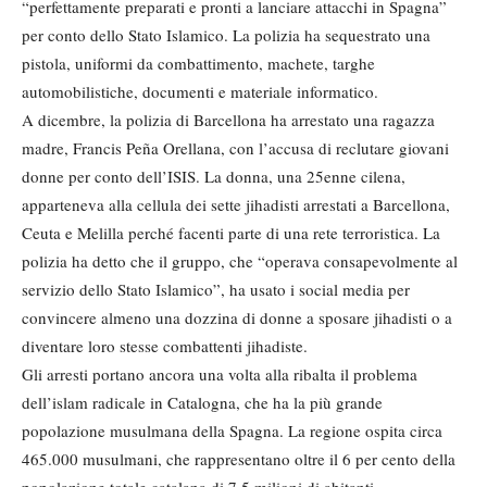
“perfettamente preparati e pronti a lanciare attacchi in Spagna”
per conto dello Stato Islamico. La polizia ha sequestrato una
pistola, uniformi da combattimento, machete, targhe
automobilistiche, documenti e materiale informatico.
A dicembre, la polizia di Barcellona ha arrestato una ragazza
madre, Francis Peña Orellana, con l’accusa di reclutare giovani
donne per conto dell’ISIS. La donna, una 25enne cilena,
apparteneva alla cellula dei sette jihadisti arrestati a Barcellona,
Ceuta e Melilla perché facenti parte di una rete terroristica. La
polizia ha detto che il gruppo, che “operava consapevolmente al
servizio dello Stato Islamico”, ha usato i social media per
convincere almeno una dozzina di donne a sposare jihadisti o a
diventare loro stesse combattenti jihadiste.
Gli arresti portano ancora una volta alla ribalta il problema
dell’islam radicale in Catalogna, che ha la più grande
popolazione musulmana della Spagna. La regione ospita circa
465.000 musulmani, che rappresentano oltre il 6 per cento della
popolazione totale catalana di 7,5 milioni di abitanti.