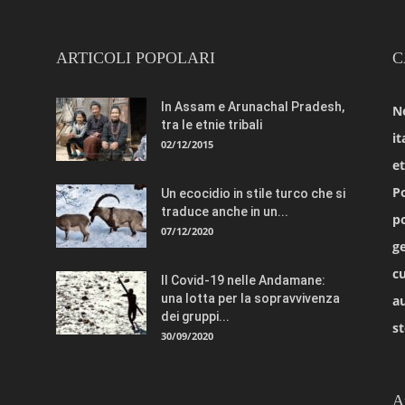
ARTICOLI POPOLARI
C
In Assam e Arunachal Pradesh,
N
tra le etnie tribali
it
02/12/2015
e
Po
Un ecocidio in stile turco che si
traduce anche in un...
po
07/12/2020
ge
cu
Il Covid-19 nelle Andamane:
una lotta per la sopravvivenza
a
dei gruppi...
st
30/09/2020
A