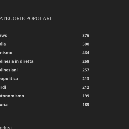
ATEGORIE POPOLARI
ews
876
alia
500
tnismo
464
linesia in diretta
258
linesiani
257
opolitica
213
rdi
212
utonomismo
199
oria
189
rchivi