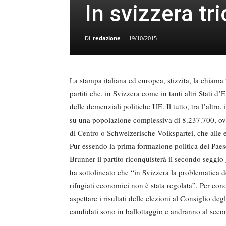
In svizzera tr
Di
redazione
-
19/10/2015
La stampa italiana ed europea, stizzita, la chiama
partiti che, in Svizzera come in tanti altri Stati d
delle demenziali politiche UE. Il tutto, tra l’altr
su una popolazione complessiva di 8.237.700, o
di Centro o Schweizerische Volkspartei, che alle e
Pur essendo la prima formazione politica del Pae
Brunner il partito riconquisterà il secondo seggi
ha sottolineato che “in Svizzera la problematica del
rifugiati economici non è stata regolata”. Per co
aspettare i risultati delle elezioni al Consiglio de
candidati sono in ballottaggio e andranno al secon