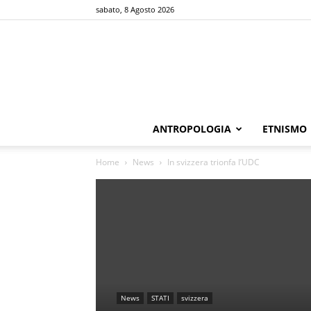
sabato, 8 Agosto 2026
ANTROPOLOGIA
ETNISMO
Home
News
In svizzera trionfa l’UDC
News
STATI
svizzera