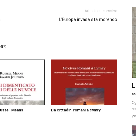
Articolo successivo
m
L’Europa invasa sta morendo
ORE
L
re
Og
te
Russell Means
Da cittadini romani a cymry
pr