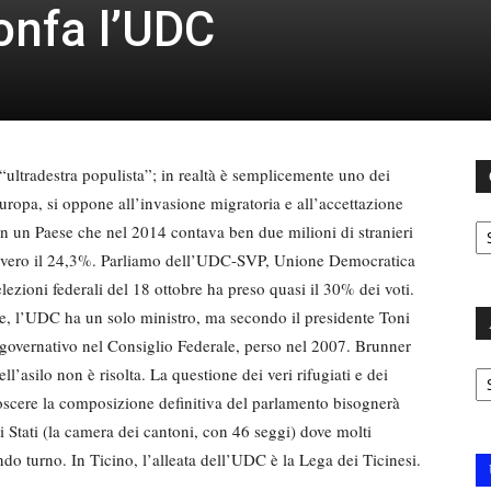
ionfa l’UDC
 “ultradestra populista”; in realtà è semplicemente uno dei
’Europa, si oppone all’invasione migratoria e all’accettazione
C
o, in un Paese che nel 2014 contava ben due milioni di stranieri
vvero il 24,3%. Parliamo dell’UDC-SVP, Unione Democratica
lezioni federali del 18 ottobre ha preso quasi il 30% dei voti.
se, l’UDC ha un solo ministro, ma secondo il presidente Toni
o governativo nel Consiglio Federale, perso nel 2007. Brunner
Ar
l’asilo non è risolta. La questione dei veri rifugiati e dei
noscere la composizione definitiva del parlamento bisognerà
gli Stati (la camera dei cantoni, con 46 seggi) dove molti
do turno. In Ticino, l’alleata dell’UDC è la Lega dei Ticinesi.