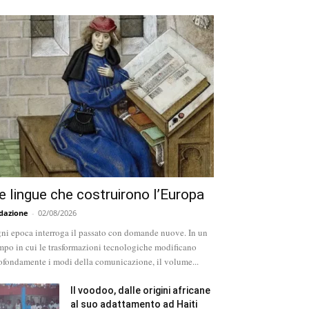
e lingue che costruirono l’Europa
dazione
-
02/08/2026
ni epoca interroga il passato con domande nuove. In un
mpo in cui le trasformazioni tecnologiche modificano
ofondamente i modi della comunicazione, il volume...
Il voodoo, dalle origini africane
al suo adattamento ad Haiti