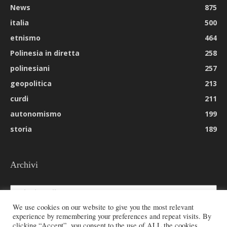
News
875
italia
500
etnismo
464
Polinesia in diretta
258
polinesiani
257
geopolitica
213
curdi
211
autonomismo
199
storia
189
Archivi
Archivi
We use cookies on our website to give you the most relevant
experience by remembering your preferences and repeat visits. By
clicking “Accept”, you consent to the use of ALL the cookies.