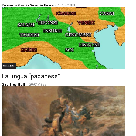
Rossana Gorris Saverio Favre
-
19/07/1988
friulani
La lingua “padanese”
Geoffrey Hull
-
20/01/1988