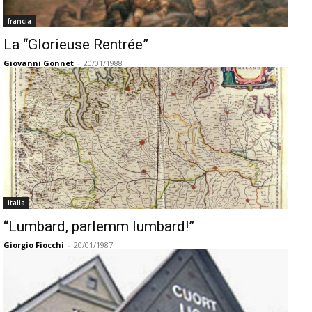
francia
La “Glorieuse Rentrée”
Giovanni Gonnet
-
20/01/1988
italia
“Lumbard, parlemm lumbard!”
Giorgio Fiocchi
-
20/01/1987