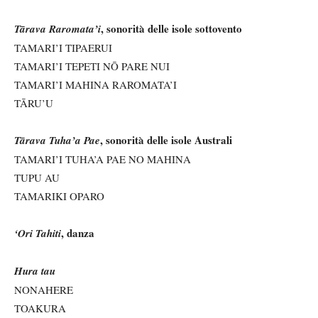
, sonorità delle isole sottovento
Tārava Raromata
’i
TAMARI’I TIPAERUI
TAMARI’I TEPETI NŌ PARE NUI
TAMARI’I MAHINA RAROMATA’I
TĀRU’U
, sonorità delle isole Australi
Tārava Tuha’a Pae
TAMARI’I TUHA’A PAE NO MAHINA
TUPU AU
TAMARIKI OPARO
, danza
‘Ori Tahiti
Hura tau
NONAHERE
TOAKURA