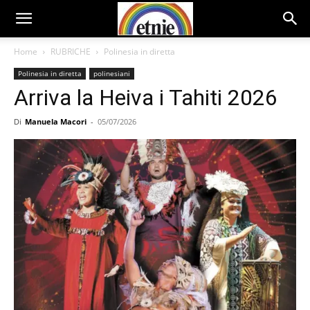
Home
RUBRICHE
Polinesia in diretta
Polinesia in diretta
polinesiani
Arriva la Heiva i Tahiti 2026
Di
Manuela Macori
-
05/07/2026