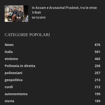
In Assam e Arunachal Pradesh, tra le etnie
tribali
02/12/2015
CATEGORIE POPOLARI
News
876
italia
501
etnismo
465
Polinesia in diretta
258
polinesiani
257
geopolitica
213
curdi
212
autonomismo
199
storia
189