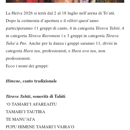
La Heiva 2026 si terrà dal 2 al 18 luglio nell’arena di To’atā.
Dopo la cerimonia d’apertura e il
rāhiri
quest’anno
parteciperanno 11 gruppi di canto, 4 in categoria
Tārava Tahiti
, 4
in categoria
Tārava Raromata’i
e 3 gruppi in categoria
Tārava
Tuha’a Pae
. Anche per la danza i gruppi saranno 11, divisi in
categoria
Hura tau
, professionisti, e
Hura ava tau
, non
professionisti.
Ecco i nomi dei gruppi:
, canto tradizionale
Hīmene
, sonorità di Tahiti
Tārava Tahiti
‘O TAMARI’I AFAREAITU
TAMARI’I TAUTIRA
TE MANU’AI’A
PUPU HIMENE TAMARI’I VAIRA’O