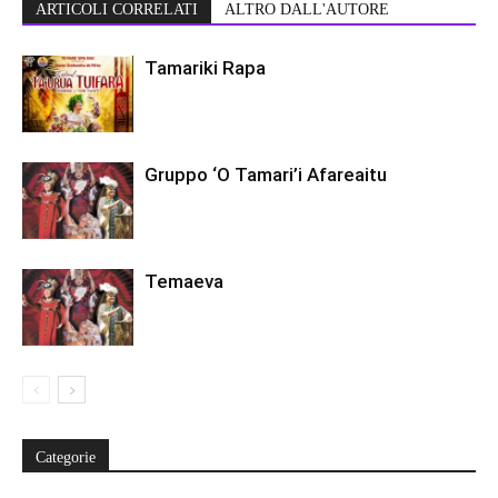
ARTICOLI CORRELATI
ALTRO DALL'AUTORE
Tamariki Rapa
Gruppo ‘O Tamari’i Afareaitu
Temaeva
Categorie