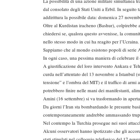
La possibilità di una azione militare simultanea t
dal consolato degli Stati Uniti a Erbil. In seguit
addirittura la possibile data: domenica 27 novemb
Oltre al Kurdistan iracheno (Bashur), colpirebbe an
chiedersi se, qualora questo avvenisse, la comuni
nello stesso modo in cui ha reagito per l’Ucraina.
Sappiamo che al mondo esistono popoli di serie
In ogni caso, una pessima maniera di celebrare il 
A giustificazione del loro intervento Ankara e Teh
curda nell’attentato del 13 novembre a Istanbul (su
tensione” e l’ombra del MIT) e il traffico di armi 
potrebbero finire nelle mani dei manifestanti, ali
Amini (16 settembre) si va trasformando in aperta 
Da giorni l’Iran sta bombardando le presunte basi 
contemporaneamente andrebbe ammassando truppe e 
Nel contempo la Turchia prosegue nei suoi attacchi
Alcuni osservatori hanno ipotizzato che gli accor
stati stipulati nel colloquio telefonico del 17 nov