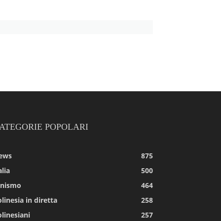
ATEGORIE POPOLARI
ews
875
alia
500
tnismo
464
linesia in diretta
258
linesiani
257