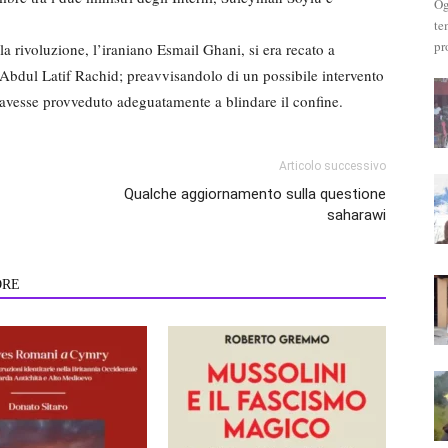
Og
te
pr
 rivoluzione, l’iraniano Esmail Ghani, si era recato a
Abdul Latif Rachid; preavvisandolo di un possibile intervento
n avesse provveduto adeguatamente a blindare il confine.
Articolo successivo
Qualche aggiornamento sulla questione
saharawi
ORE