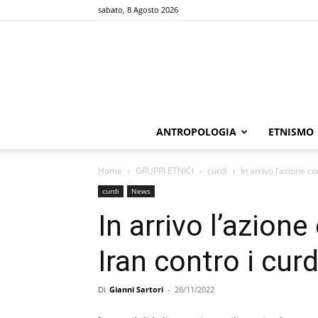
sabato, 8 Agosto 2026
ANTROPOLOGIA
ETNISMO
Home
GRUPPI ETNICI
curdi
In arrivo l’azione c
curdi
News
In arrivo l’azion
Iran contro i curd
Di
Gianni Sartori
-
26/11/2022