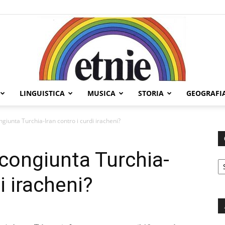
LINGUISTICA
MUSICA
STORIA
GEOGRAFI
Etnie
ongiunta Turchia-Iran contro i curdi iracheni?
e congiunta Turchia-
C
i iracheni?