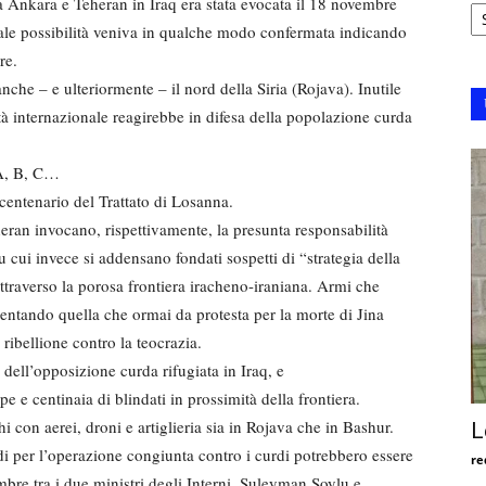
Ar
ra Ankara e Teheran in Iraq era stata evocata il 18 novembre
o tale possibilità veniva in qualche modo confermata indicando
re.
che – e ulteriormente – il nord della Siria (Rojava). Inutile
tà internazionale reagirebbe in difesa della popolazione curda
 A, B, C…
centenario del Trattato di Losanna.
eran invocano, rispettivamente, la presunta responsabilità
 cui invece si addensano fondati sospetti di “strategia della
attraverso la porosa frontiera iracheno-iraniana. Armi che
mentando quella che ormai da protesta per la morte di Jina
ribellione contro la teocrazia.
dell’opposizione curda rifugiata in Iraq, e
centinaia di blindati in prossimità della frontiera.
 con aerei, droni e artiglieria sia in Rojava che in Bashur.
L
di per l’operazione congiunta contro i curdi potrebbero essere
re
embre tra i due ministri degli Interni, Suleyman Soylu e