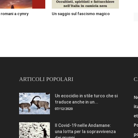
i romani a cymry
Un saggio sul fascismo magico
ARTICOLI POPOLARI
C
Un ecocidio in stile turco che si
N
traduce anche in un...
it
07/12/2020
e
Po
Il Covid-19 nelle Andamane:
una lotta per la sopravvivenza
po
dei gruppi...