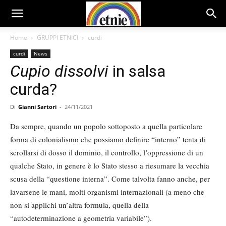
Home
GRUPPI ETNICI
curdi
curdi
News
Cupio dissolvi
in salsa
curda?
Di
Gianni Sartori
-
24/11/2021
Da sempre, quando un popolo sottoposto a quella particolare
forma di colonialismo che possiamo definire “interno” tenta di
scrollarsi di dosso il dominio, il controllo, l’oppressione di un
qualche Stato, in genere è lo Stato stesso a riesumare la vecchia
scusa della “questione interna”. Come talvolta fanno anche, per
lavarsene le mani, molti organismi internazionali (a meno che
non si applichi un’altra formula, quella della
“autodeterminazione a geometria variabile”).