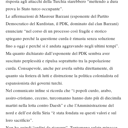
risposta agli attacchi della Turchia starebbero “mettendo a dura
prova lo Stato turco occupante”.
Le affermazioni di Masrour Barzani (esponente del Partito
Democratico del Kurdistan, il PDK, dominato dal clan Barzani)
enunciate “nel corso di un processo così fragile e storico
spiegano perché la questione curda è rimasta senza soluzione
fino a oggi e perché si è andata aggravando negli ultimi tempi”.
Ma quanto dichiarato dall’esponente del PDK sembra aver
suscitato perplessità e ripulsa soprattutto tra la popolazione
curda. Consapevole, anche per averla subita direttamente, di
quanto sia foriera di lutti e distruzione la politica colonialista ed
espansionista dei governi turchi.
Nel comunicato infine si ricorda che “i popoli curdo, arabo,
assiro-cristiano, ceceno, turcomanno hanno dato più di diecimila
martiri nella lotta contro Daesh” e che l’Amministrazione del
nord e dell’est della Siria “è stata fondata su questi valori e sul
loro sacrificio”.
Non ha quindi “ordini da ricevere”. Tantomeno velate minacce