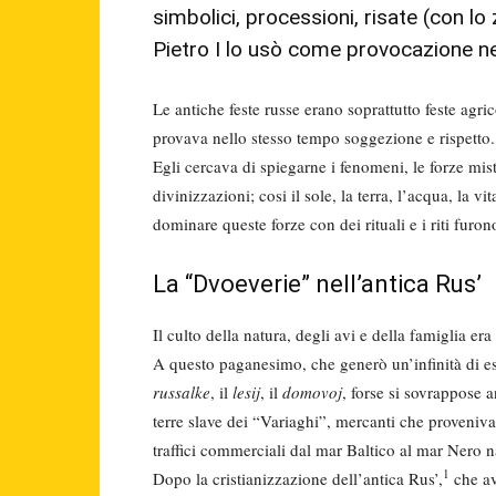
simbolici, processioni, risate (con l
Pietro I lo usò come provocazione nei
Le antiche feste russe erano soprattut­to feste agric
provava nello stesso tempo sogge­zione e rispetto.
Egli cercava di spiegarne i fenomeni, le forze mis
di­vinizzazioni; cosi il sole, la terra, l’ac­qua, la 
domina­re queste forze con dei rituali e i riti fu­ron
La “Dvoeverie” nell’antica Rus’
Il culto della natura, degli avi e della famiglia era
A questo paganesimo, che generò un’infinità di esse
russalke
, il
lesij
, il
domovoj
, forse si sovrappose 
terre slave dei “Variaghi”, mercanti che proveniva
traffi­ci commerciali dal mar Baltico al mar Nero 
1
Dopo la cristianizzazione dell’antica Rus’,
che av