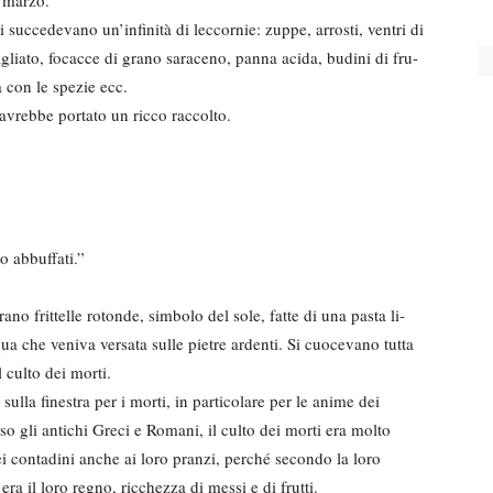
i succedevano un’infinità di leccornie: zuppe, arrosti, ventri di
cagliato, focacce di grano saraceno, panna acida, budini di fru­
a con le spezie ecc.
vrebbe portato un ric­co raccolto.
o abbuffati.”
ano frittelle rotonde, simbolo del sole, fatte di una pasta li­
ua che veniva versata sulle pietre ardenti. Si cuocevano tutta
l culto dei morti.
ulla finestra per i morti, in particolare per le anime dei
so gli antichi Greci e Romani, il culto dei morti era molto
ei contadini anche ai loro pranzi, perché secondo la loro
era il loro regno, ricchezza di messi e di frutti.