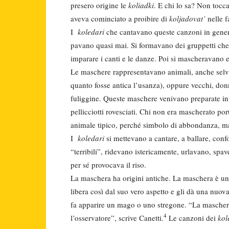
presero origine le
koliadki
. E chi lo sa? Non tocc
aveva co­minciato a proibire di
koljadovat’
nel­le 
I
koledari
che cantavano queste can­zoni in gener
pavano quasi mai. Si formavano dei gruppetti che
impa­rare i canti e le danze. Poi si maschera­vano e
Le maschere rappresentavano animali, anche selvat
quan­to fosse antica l’usanza), oppure vec­chi, do
fuliggi­ne. Queste maschere venivano prepa­rate in 
pellicciotti rovesciati. Chi non era mascherato port
animale ti­pico, perché simbolo di abbondanza, ma 
I
koledari
si mettevano a cantare, a ballare, co
“terribili”, ridevano istericamente, urlavano, sp
per sé provocava il riso.
La maschera ha origini antiche. La maschera è un 
libe­ra così dal suo vero aspetto e gli dà una nuov
fa apparire un mago o uno stregone. “La maschera c
4
l’osservatore”, scrive Canetti.
Le canzoni dei
kol