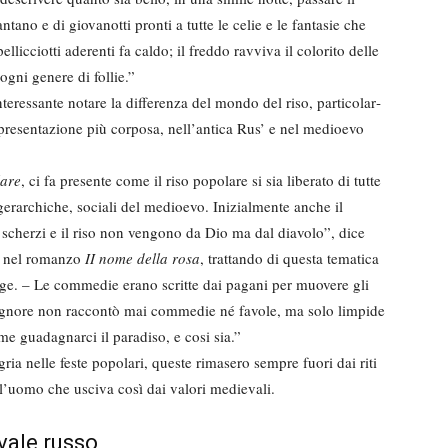
tano e di giovanotti pronti a tutte le celie e le fantasie che
llic­ciotti aderenti fa caldo; il freddo rav­viva il colorito delle
ogni genere di follie.”
eressante notare la dif­ferenza del mondo del riso, particolar­
ppresentazione più corposa, nell’antica Rus’ e nel medioevo
lare
, ci fa presente come il riso popolare si sia liberato di tutte
, gerarchiche, sociali del me­dioevo. Inizialmente anche il
i scherzi e il riso non vengono da Dio ma dal diavolo”, dice
 nel romanzo
II nome della rosa
, trattando di questa tematica
orge. – Le commedie erano scritte dai pagani per muovere gli
 Signore non raccontò mai commedie né favole, ma solo limpide
e guadagnarci il paradiso, e cosi sia.”
egria nelle feste popolari, queste rimasero sempre fuori dai riti
er l’uomo che usciva così dai valori medievali.
evale russo