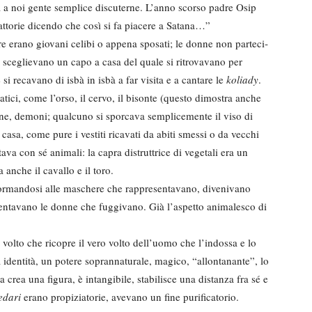
a a noi gente semplice discuterne. L’anno scorso padre Osip
fattorie dicendo che così si fa piace­re a Satana…”
e erano giovani celibi o appena sposati; le donne non parteci­
 sceglievano un capo a casa del quale si ritrovavano per
 si recavano di isbà in isbà a far visita e a cantare le
koliady
.
ici, come l’orso, il cervo, il bisonte (questo dimostra anche
nne, demoni; qualcuno si spor­cava semplicemente il viso di
casa, come pure i vestiti ricavati da abiti smessi o da vecchi
ava con sé animali: la capra di­struttrice di vegetali era un
anche il cavallo e il toro.
nformandosi alle maschere che rappresentavano, divenivano
aventavano le donne che fuggivano. Già l’aspetto animalesco di
volto che ricopre il vero volto dell’uomo che l’indossa e lo
a identità, un potere sopran­naturale, magico, “allontanante”, lo
rea una figura, è in­tangibile, stabilisce una distanza fra sé e
edari
erano propi­ziatorie, avevano un fine purificatorio.