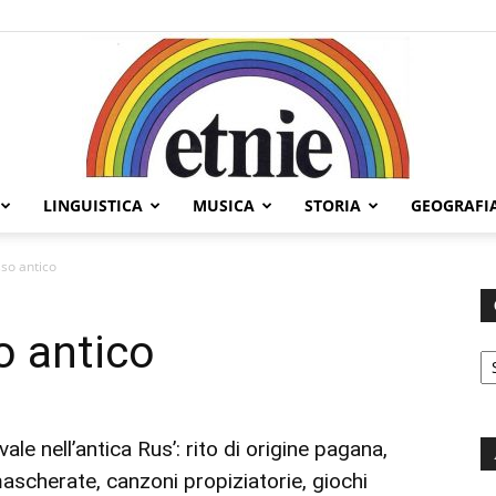
LINGUISTICA
MUSICA
STORIA
GEOGRAFI
Etnie
sso antico
o antico
C
le nell’antica Rus’: rito di origine pagana,
 mascherate, canzoni propiziatorie, giochi