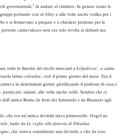
3
rti governatorati,
di andare al cimitero. In genere erano le
 gruppi portando con sé
bliny
e alle volte anche vodka per i
be e si fermavano a pregare e a chiedere perdono per le
l periodo carnevalesco non era solo rivolta ai defunti ma
are sotto le finestre dei ricchi mercanti a
koljadovat’
, a canta­
parola latina
calendae
, cioè il primo giorno del mese. Era il
antava in determinati giorni; glorificando il pa­drone di casa e
, pasticci­ni, salami, alle volte anche soldi. Sembra che ci
o dall’antica Roma (le feste dei Saturnali) e da Bi­sanzio agli
da
, che era un’antica divi­nità slava primaverile. Gogol ne
tale
, tratto da
Le veglie alla fat­toria di Dikanka
.
egno, che veniva conside­rato una divinità, e che da esso