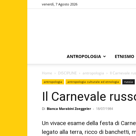
venerdì, 7 Agosto 2026
ANTROPOLOGIA
ETNISMO
Home
DISCIPLINE
antropologia
Il Carnevale ru
antropologia
antropologia culturale ed etnologia
russia
Il Carnevale russ
Di
Bianca Marabini Zoeggeler
-
18/07/1984
Un vivace esame della festa di Carneva
legato alla terra, ricco di banchetti,