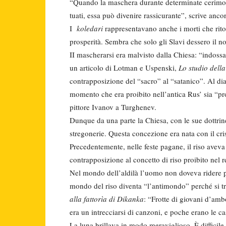
“Quando la maschera durante de­terminate cerimonie
tuati, essa può divenire rassicurante”, scrive anco
I
koledari
rappresentavano anche i morti che rito
prospe­rità. Sembra che solo gli Slavi dessero il n
II mascherarsi era malvisto dalla Chie­sa: “indossa
un articolo di Lotman e Uspenski,
Lo studio della
contrapposizio­ne del “sacro” al “satanico”. Al dia­
momento che era proibito nell’antica Rus’ sia “pro
pittore Ivanov a Turghenev.
Dunque da una parte la Chiesa, con le sue dottrine 
stre­gonerie. Questa concezione era nata con il cr
Precedentemente, nelle feste pagane, il riso aveva 
con­trapposizione al concetto di riso proi­bito nel
Nel mondo dell’aldilà l’uomo non do­veva ridere pe
mon­do del riso diventa “l’antimondo” perché si
alla fat­torìa di Dikanka
: “Frotte di giovani d’ambo
era un intrecciarsi di canzoni, e poche erano le ca
La luna brillava in modo meraviglioso. È diffi­cile 