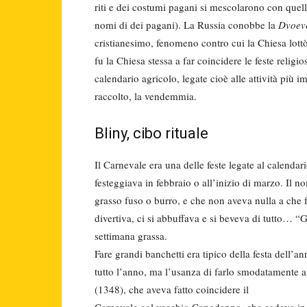
ri­ti e dei costumi pagani si mescolarono con quelli
no­mi di dei pagani). La Russia conobbe la
Dvoev
cristiane­simo, fenomeno contro cui la Chiesa lott
fu la Chiesa stessa a far coincidere le feste religio
calendario agricolo, legate cioè alle attività più i
raccolto, la vendem­mia.
Bliny, cibo rituale
Il Carnevale era una delle feste legate al calendar
festeggia­va in febbraio o all’inizio di marzo. Il 
grasso fuso o burro, e che non aveva nulla a che far
divertiva, ci si abbuffava e si beveva di tutto… “G
settimana grassa.
Fare grandi banchetti era tipico della festa del
tutto l’anno, ma l’usanza di farlo smo­datamente 
(1348), che aveva fatto coincidere il
Carnevale col vecchio Capodanno, che cadeva in