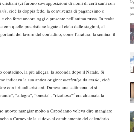
Og
 cristiani (ci furono sovrap­posizioni di nomi di certi santi con
te
erie
, cioè la doppia fede, la convivenza di paganesimo e
pr
ò e che forse ancora oggi è presente nell’anima russa. In realtà
se con quelle precristiane legate al ciclo delle stagioni, al
mportanti del lavoro del contadino, come l’ara­tura, la semina, il
io contadino, la più allegra, la seconda dopo il Natale. Si
nome indicava la sua antica origine:
masleniza
da
maslo
, cioè
e con i rituali cristiani. Durava una setti­mana, ci si
2
rande”, “alle­gra”, “onesta”, “ricottosa”
era chia­mata la
l’anno nuovo: mangiar molto a Capodanno voleva dire mangiare
anche a Carnevale la si de­ve al cambiamento del calendario
 marzo.