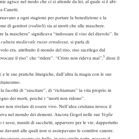
 agisce nel modo che ci si attende da lei, al quale si è abi­
ra Canetti.
rnavano a ogni stagione per portare la benedizione e la
ome di genitori (
roditeli
) sia ai mor­ti che alle maschere.
re la maschera” significa­va “indossare il viso del diavolo”. In
 cultura medievale russo­ ortodossa
, si parla di
volo era. attribuito il mondo del riso, riso sacrilego dal
5
vo­care il riso” che “ridere”. “Cristo non rideva mai”,
disse il
e le sue pratiche liturgi­che, dall’altra la magia con le sue
istianesimo.
la facoltà di “suscitare”, di “richiamare” la vita proprio in
 regno dei morti, perché i “morti non ridono”.
r non rivelare di essere vivo. Nell’idea cristiana invece il
 trova nel mondo dei demoni. Ancora Gogol nelle sue
Veglie
 i sessi, muniti di sacchetti, ap­parvero per le vie; dappertutto
se davanti alle quali non si assie­pavano le comitive canore.
descrivere quanto sia bello, in una simile notte, passare il