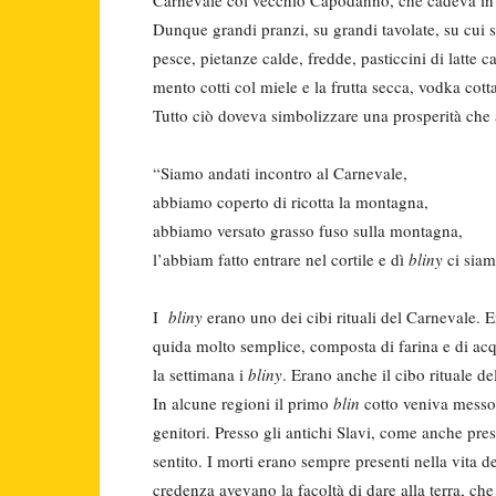
Dunque grandi pranzi, su grandi tavo­late, su cui s
pesce, pietanze calde, fredde, pasticci­ni di latte 
mento cotti col miele e la frutta secca, vodka cott
Tutto ciò doveva simbolizzare una prosperità che a
“Siamo andati incontro al Carnevale,
abbiamo coperto di ricotta la montagna,
abbiamo versato grasso fuso sulla montagna,
l’abbiam fatto entrare nel cortile e dì
bliny
ci siam
I
bliny
erano uno dei cibi rituali del Carnevale. Er
quida molto semplice, composta di fa­rina e di acq
la settimana i
bliny
. Erano anche il cibo rituale de
In alcune regioni il primo
blin
cotto veniva messo s
genitori. Presso gli antichi Slavi, come anche pres
sentito. I morti erano sempre presenti nella vita d
credenza ave­vano la facoltà di dare alla terra, che 