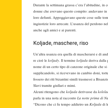
Durante la settimana grassa c’era l’abitudine, in ce
donne che avevano questo compito: andavano in
lo­ro defunti. Appoggiavano queste cose sulle tom
ingiustizie loro arrecate. L’usanza del perdono ne
anche agli amici e ai parenti.
Koljade, maschere, riso
Un’altra usanza era quella di masche­rarsi e di and
re cioè le
koljady
. Il termine
koljada
deriva dalla 
nome di un certo tipo di canzone originale che si c
supplicandolo, si rice­vevano in cambio doni, torte
fossero dei riti bizantini simili trasmessi a Bisanzi
Slavi tramite giullari e mi­mi.
Alcuni ritengono che
koljada
derivas­se da
kolola
parla in una nota al racconto
La notte prima di Na
“Dicono che ci fu tempo addietro un
Koljada
di l