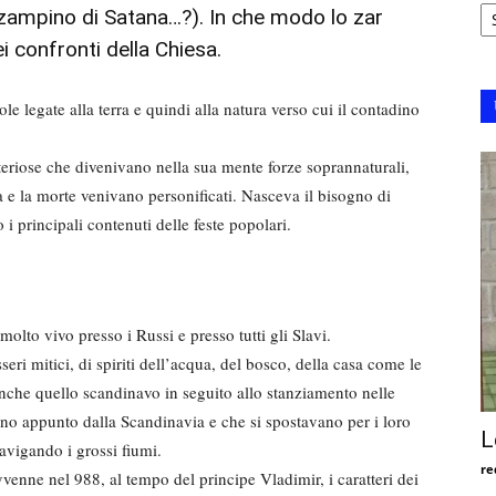
Ar
o zampino di Satana…?). In che modo lo zar
 confronti della Chiesa.
ole legate alla terra e quindi alla natura verso cui il contadi­no
teriose che divenivano nel­la sua mente forze soprannaturali,
vita e la morte venivano perso­nificati. Nasceva il bisogno di
o i principali contenuti delle feste popolari.
 molto vivo presso i Russi e presso tutti gli Slavi.
ri mitici, di spiriti dell’acqua, del bosco, della casa come le
anche quello scandinavo in seguito allo stanziamento nelle
no appunto dalla Scandina­via e che si spostavano per i loro
L
navigando i grossi fiumi.
re
venne nel 988, al tempo del principe Vladimir, i caratteri dei