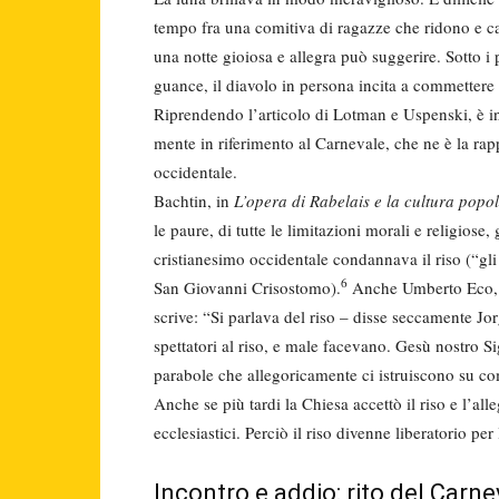
tempo fra una comitiva di ragazze che ridono e can­
una notte gioiosa e allegra può suggerire. Sotto i pe
guance, il diavolo in persona incita a commettere 
Riprendendo l’articolo di Lotman e Uspenski, è int
mente in riferimento al Carnevale, che ne è la ra
occi­dentale.
Bachtin, in
L’opera di Rabelais e la cultura popo
le paure, di tutte le limitazioni morali e religiose
cristiane­simo occidentale condannava il riso (“gl
6
San Gio­vanni Crisostomo).
Anche Umberto Eco,
scrive: “Si parlava del riso – disse seccamen­te J
spettatori al riso, e male facevano. Gesù nostro
parabole che allegoricamente ci istruiscono su com
Anche se più tardi la Chiesa accettò il riso e l’all
ecclesiastici. Perciò il riso divenne li­beratorio p
Incontro e addio: rito del Carn