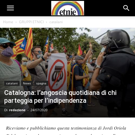
Home
GRUPPI ETNICI
catalani
catalani
News
spagna
Catalogna: l’angoscia quotidiana di chi
parteggia per l’indipendenza
Di
redazione
-
24/07/2020
Riceviamo e pubblichiamo questa testimonianza di Jordi Oriola