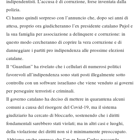
indipendentisti. L’accusa è di corruzione, forse inventata dalla
polizia.
Ci hanno quindi sorpreso con l’annuncio che, dopo sei anni di
attesa, proprio ora giudicheranno l’ex presidente catalano Pujol e
la sua famiglia per associazione a delinquere e corruzione: in
questo modo cercheranno di coprire la vera corruzione e di
danneggiare i partiti pro indipendenza alle prossime elezioni
catalane.
Il “Guardian” ha rivelato che i cellulari di numerosi politici
favorevoli all’indipendenza sono stati posti illegalmente sotto
controllu con un software israeliano che viene venduto ai governi
per perseguire terroristi e criminali.
Il governo catalano ha deciso di mettere in quarantena alcuni
comuni a causa del risorgere del Covid-19, ma il sistema
giudiziario ha cercato di bloccarlo, sostenendo che i diritti
fondamentali sarebbero stati violati; ma in altri casi e luoghi,
della violazione dei diritti non si è minimamente preoccupato.
Abbiamo anche appreso che l’ex re Juan Carlos nasconde