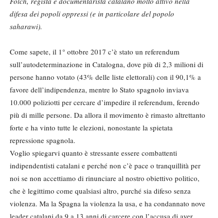
Folch, regista e documentarista catalano molto attivo nella
difesa dei popoli oppressi (e in particolare del popolo
saharawi).
Come sapete, il 1° ottobre 2017 c’è stato un referendum
sull’autodeterminazione in Catalogna, dove più di 2,3 milioni di
persone hanno votato (43% delle liste elettorali) con il 90,1% a
favore dell’indipendenza, mentre lo Stato spagnolo inviava
10.000 poliziotti per cercare d’impedire il referendum, ferendo
più di mille persone. Da allora il movimento è rimasto altrettanto
forte e ha vinto tutte le elezioni, nonostante la spietata
repressione spagnola.
Voglio spiegarvi quanto è stressante essere combattenti
indipendentisti catalani e perché non c’è pace o tranquillità per
noi se non accettiamo di rinunciare al nostro obiettivo politico,
che è legittimo come qualsiasi altro, purché sia difeso senza
violenza. Ma la Spagna la violenza la usa, e ha condannato nove
leader catalani da 9 a 13 anni di carcere con l’accusa di aver