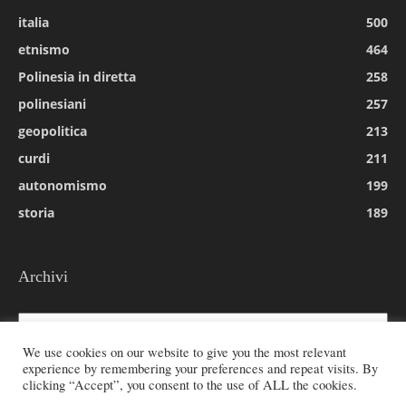
italia
500
etnismo
464
Polinesia in diretta
258
polinesiani
257
geopolitica
213
curdi
211
autonomismo
199
storia
189
Archivi
Archivi
We use cookies on our website to give you the most relevant
experience by remembering your preferences and repeat visits. By
clicking “Accept”, you consent to the use of ALL the cookies.