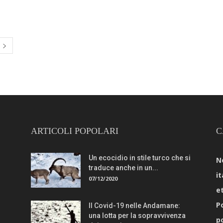
ARTICOLI POPOLARI
C
Un ecocidio in stile turco che si
N
traduce anche in un...
it
07/12/2020
e
Po
Il Covid-19 nelle Andamane:
una lotta per la sopravvivenza
p