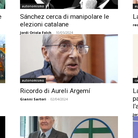
autonomismo
a
e
Sánchez cerca di manipolare le
L
elezioni catalane
re
Jordi Oriola Folch
-
10/05/2024
autonomismo
ca
Ricordo di Aureli Argemí
L
p
Gianni Sartori
-
02/04/2024
l
Jor