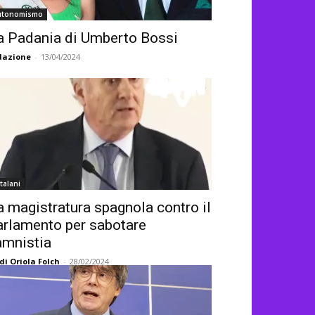
utonomismo
a Padania di Umberto Bossi
dazione
-
13/04/2024
talani
a magistratura spagnola contro il
arlamento per sabotare
’amnistia
di Oriola Folch
-
28/02/2024