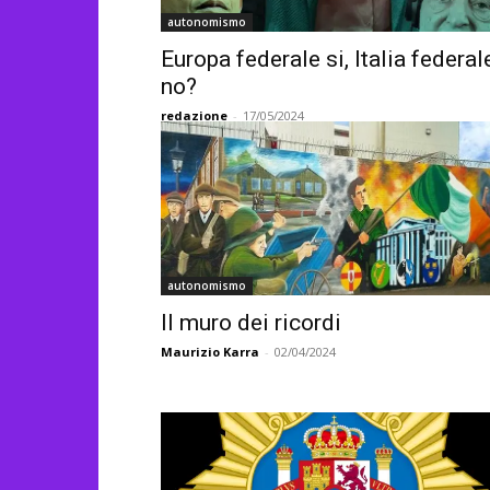
autonomismo
Europa federale si, Italia federal
no?
redazione
-
17/05/2024
autonomismo
Il muro dei ricordi
Maurizio Karra
-
02/04/2024