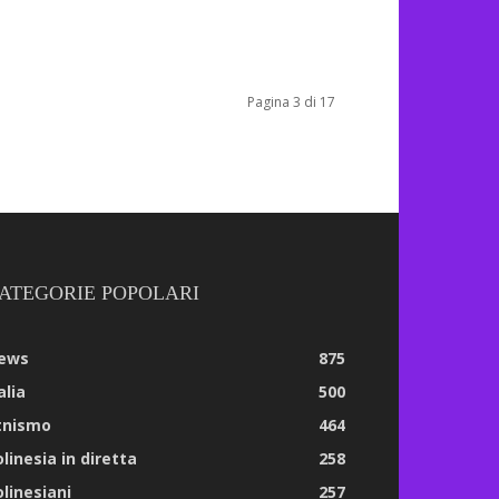
Pagina 3 di 17
ATEGORIE POPOLARI
ews
875
alia
500
tnismo
464
linesia in diretta
258
olinesiani
257