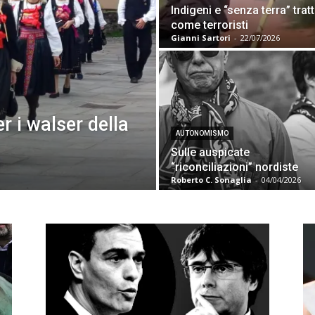
Indigeni e “senza terra” tratt
come terroristi
Gianni Sartori
-
22/07/2026
er i walser della
AUTONOMISMO
Sulle auspicate
“riconciliazioni” nordiste
Roberto C. Sonaglia
-
04/04/2026