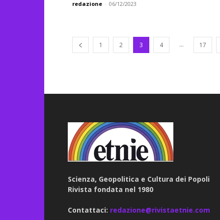
redazione
-
06/12/2023
...
1
2
3
4
17
Scienza, Geopolitica e Cultura dei Popoli
Rivista fondata nel 1980
Contattaci:
redazione@rivistaetnie.com