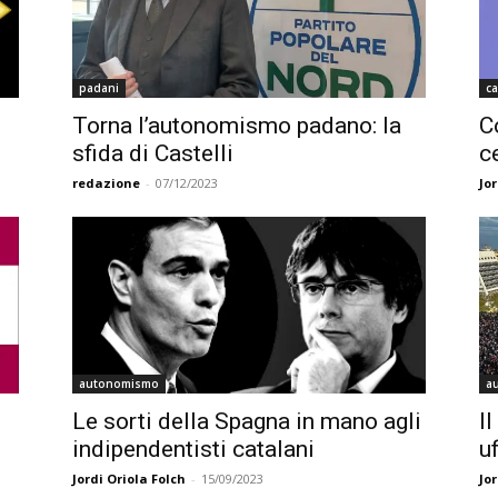
padani
ca
Torna l’autonomismo padano: la
C
sfida di Castelli
c
redazione
-
07/12/2023
Jor
autonomismo
a
Le sorti della Spagna in mano agli
I
indipendentisti catalani
u
Jordi Oriola Folch
-
15/09/2023
Jor