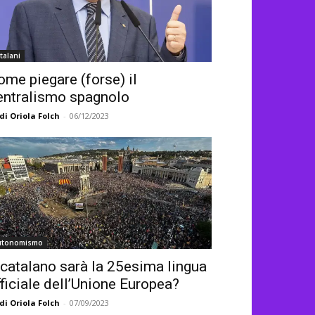
talani
ome piegare (forse) il
entralismo spagnolo
di Oriola Folch
-
06/12/2023
utonomismo
l catalano sarà la 25esima lingua
fficiale dell’Unione Europea?
di Oriola Folch
-
07/09/2023