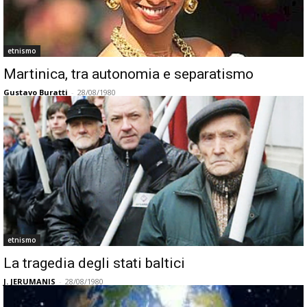
etnismo
Martinica, tra autonomia e separatismo
Gustavo Buratti
-
28/08/1980
etnismo
La tragedia degli stati baltici
J. JERUMANIS
-
28/08/1980