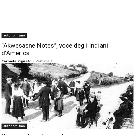
autonomismo
“Akwesasne Notes”, voce degli Indiani
d’America
Carmela Pignato
-
29/01/1981
autonomismo