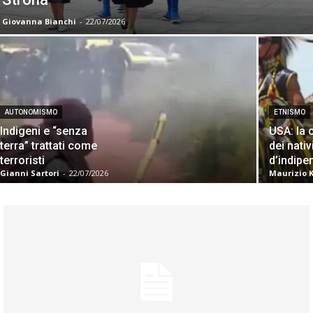
Giovanna Bianchi
-
22/07/2026
AUTONOMISMO
ETNISMO
Indigeni e “senza
USA: la 
terra” trattati come
dei nativ
terroristi
d’indip
Gianni Sartori
-
22/07/2026
Maurizio 