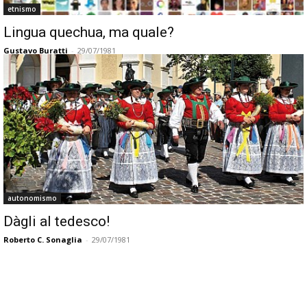
etnismo
Lingua quechua, ma quale?
Gustavo Buratti
-
29/07/1981
autonomismo
Dàgli al tedesco!
Roberto C. Sonaglia
-
29/07/1981