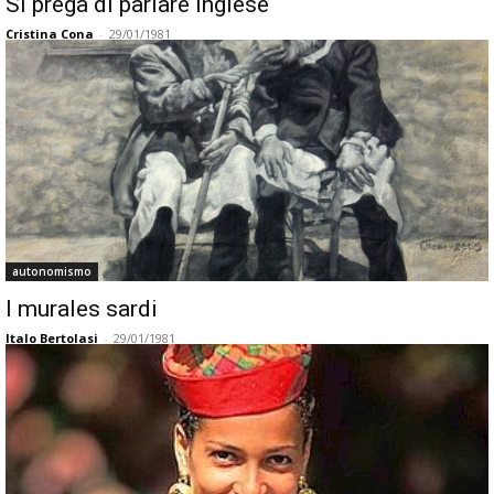
Si prega di parlare inglese
Cristina Cona
-
29/01/1981
autonomismo
I murales sardi
Italo Bertolasi
-
29/01/1981