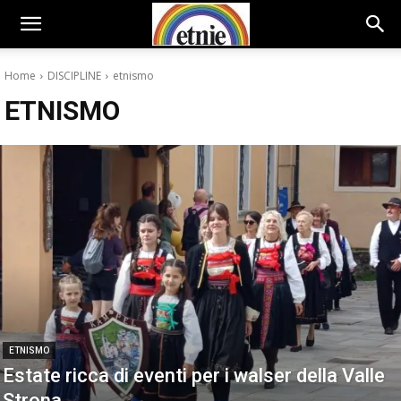
Home
DISCIPLINE
etnismo
ETNISMO
ETNISMO
Estate ricca di eventi per i walser della Valle
Strona