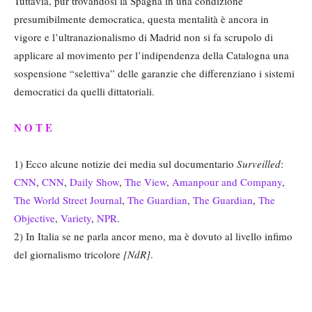
Tuttavia, pur trovandosi la Spagna in una condizione
presumibilmente democratica, questa mentalità è ancora in
vigore e l’ultranazionalismo di Madrid non si fa scrupolo di
applicare al movimento per l’indipendenza della Catalogna una
sospensione “selettiva” delle garanzie che differenziano i sistemi
democratici da quelli dittatoriali.
N O T E
1) Ecco alcune notizie dei media sul documentario
Surveilled
:
CNN
,
CNN
,
Daily Show
,
The View
,
Amanpour and Company
,
The World Street Journal
,
The Guardian
,
The Guardian
,
The
Objective
,
Variety
,
NPR
.
2) In Italia se ne parla ancor meno, ma è dovuto al livello infimo
del giornalismo tricolore
[NdR]
.