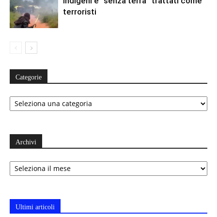
Indigeni e “senza terra” trattati come
terroristi
Categorie
Categorie
Archivi
Archivi
Ultimi articoli