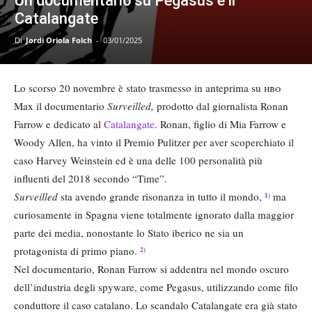
Un documentario su Pegasus e il
Catalangate
Di
Jordi Oriola Folch
-
03/01/2025
Lo scorso 20 novembre è stato trasmesso in anteprima su
hbo
Max il documentario
Surveilled,
prodotto dal giornalista Ronan
Farrow e dedicato al
Catalangate
. Ronan, figlio di Mia Farrow e
Woody Allen, ha vinto il Premio Pulitzer per aver scoperchiato il
caso Harvey Weinstein ed è una delle 100 personalità più
influenti del 2018 secondo “Time”.
Surveilled
sta avendo grande risonanza in tutto il mondo,
ma
1)
curiosamente in Spagna viene totalmente ignorato dalla maggior
parte dei media, nonostante lo Stato iberico ne sia un
protagonista di primo piano.
2)
Nel documentario, Ronan Farrow si addentra nel mondo oscuro
dell’industria degli spyware, come Pegasus, utilizzando come filo
conduttore il caso catalano. Lo scandalo Catalangate era già stato