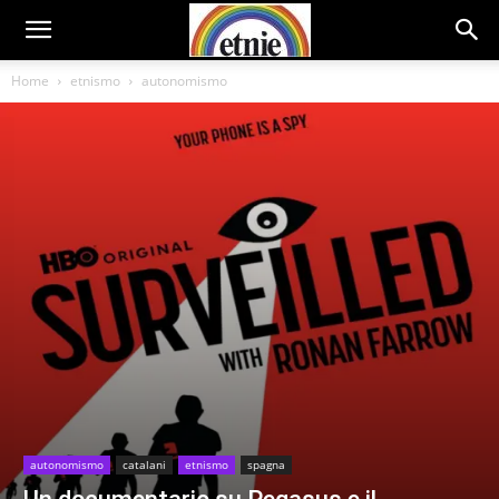
Home
etnismo
autonomismo
autonomismo
catalani
etnismo
spagna