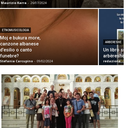
Maurizio Karra
-
26/07/2024
ETNOMUSICOLOGIA
Moj e bukura more,
ARBERESHE
canzone albanese
d’esilio o canto
Un libro sug
funebre?
arbëreshë di
Stefania Carcupino
-
09/02/2024
redazione
-
09