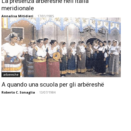
La presenza arbèrèshe nell’Italia
meridionale
Annalisa Mitidieri
-
17/01/1985
arbereshe
A quando una scuola per gli arbëreshë
Roberto C. Sonaglia
-
13/07/1984