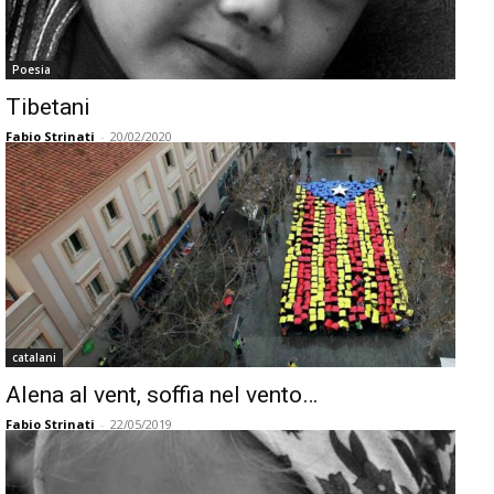
Poesia
Tibetani
Fabio Strinati
-
20/02/2020
catalani
Alena al vent, soffia nel vento…
Fabio Strinati
-
22/05/2019