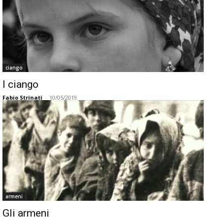
ciango
I ciango
Fabio Strinati
-
10/05/2019
armeni
Gli armeni