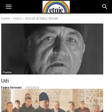
Home
Autori
Articoli di Fabio Strinati
Poesia
Udi
Fabio Strinati
-
25/05/2026