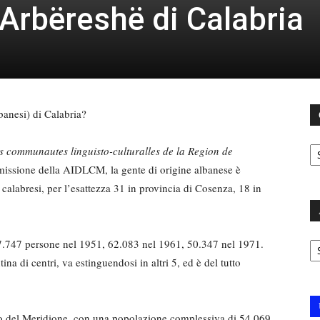
 Arbëreshë di Calabria
anesi) di Ca­labria?
C
es communautes linguisto-culturalles de la Region de
issione della AIDLCM, la gente di origine al­banese è
 calabresi, per l’esattezza 31 in provincia di Cosenza, 18 in
.
Ar
747 persone nel 1951, 62.083 nel 1961, 50.347 nel 1971.
ina di centri, va estinguendosi in altri 5, ed è del tutto
to del Meridio­ne, con una popolazione com­plessiva di 54.069