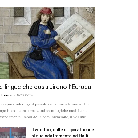
e lingue che costruirono l’Europa
dazione
-
02/08/2026
ni epoca interroga il passato con domande nuove. In un
mpo in cui le trasformazioni tecnologiche modificano
ofondamente i modi della comunicazione, il volume...
Il voodoo, dalle origini africane
al suo adattamento ad Haiti