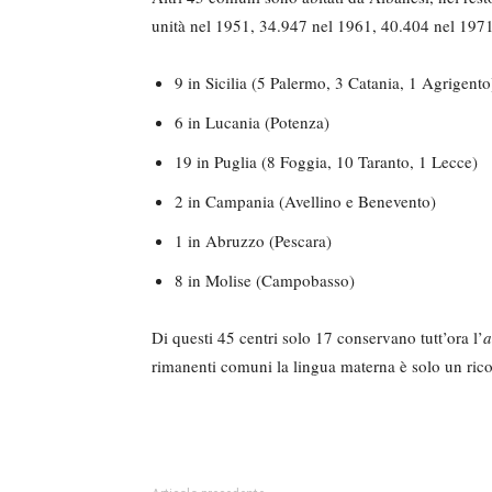
unità nel 1951, 34.947 nel 1961, 40.404 nel 1971; 
9 in Sicilia (5 Palermo, 3 Cata­nia, 1 Agrigento
6 in Lucania (Potenza)
19 in Puglia (8 Foggia, 10 Taran­to, 1 Lecce)
2 in Campania (Avellino e Benevento)
1 in Abruzzo (Pescara)
8 in Molise (Campobasso)
Di questi 45 centri solo 17 con­servano tutt’ora l’
a
rimanenti comuni la lingua materna è solo un ri­co