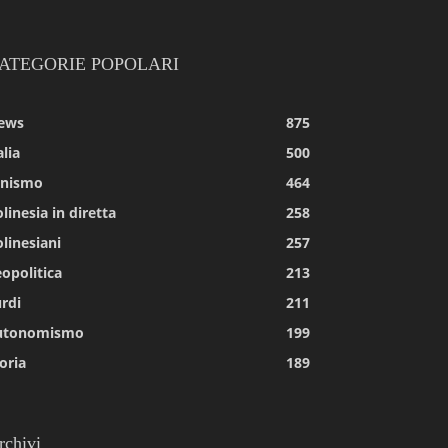
ATEGORIE POPOLARI
ews
875
alia
500
tnismo
464
linesia in diretta
258
linesiani
257
opolitica
213
rdi
211
utonomismo
199
oria
189
rchivi