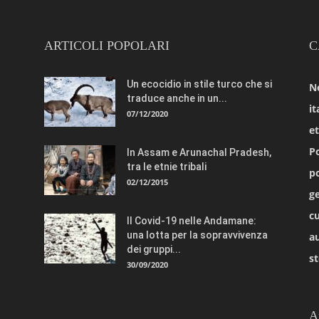
ARTICOLI POPOLARI
C
Un ecocidio in stile turco che si
N
traduce anche in un...
it
07/12/2020
e
Po
In Assam e Arunachal Pradesh,
tra le etnie tribali
po
02/12/2015
ge
cu
Il Covid-19 nelle Andamane:
una lotta per la sopravvivenza
a
dei gruppi...
st
30/09/2020
A