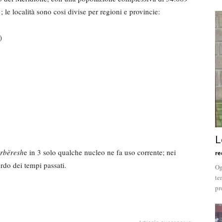
le località sono cosi divise per regioni e provincie:
)
L
rbëresh
e in 3 solo qualche nucleo ne fa uso corrente; nei
re
rdo dei tempi passati.
Og
te
pr