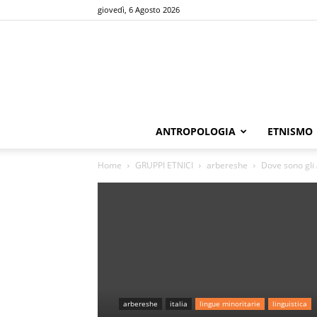
giovedì, 6 Agosto 2026
ANTROPOLOGIA
ETNISMO
Home
GRUPPI ETNICI
arbereshe
Dove sono gli
arbereshe
italia
lingue minoritarie
linguistica