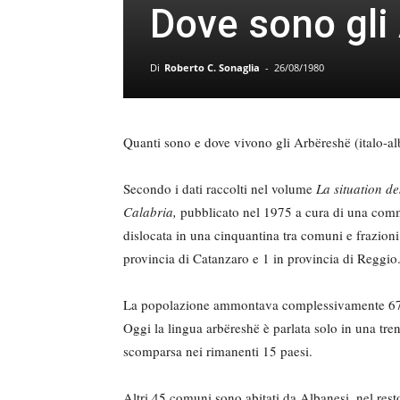
Dove sono gli
Di
Roberto C. Sonaglia
-
26/08/1980
Quanti sono e dove vivono gli Arbëreshë (italo-alb
Secondo i dati raccolti nel volume
La situation d
Calabria,
pubblicato nel 1975 a cura di una comm
dislocata in una cin­quantina tra comuni e frazioni
pro­vincia di Catanzaro e 1 in provin­cia di Reggio
La popolazione ammontava complessivamente 67.
Oggi la lingua arbëreshë è parlata so­lo in una trent
scomparsa nei rimanenti 15 paesi.
Altri 45 comuni sono abitati da Albanesi, nel res