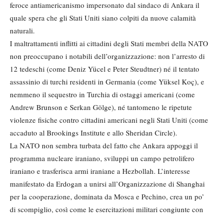
feroce antiamericanismo impersonato dal sindaco di Ankara il
quale spera che gli Stati Uniti siano colpiti da nuove calamità
naturali.
I maltrattamenti inflitti ai cittadini degli Stati membri della NATO
non preoccupano i notabili dell’organizzazione: non l’arresto di
12 tedeschi (come Deniz Yücel e Peter Steudtner) né il tentato
assassinio di turchi residenti in Germania (come Yüksel Koç), e
nemmeno il sequestro in Turchia di ostaggi americani (come
Andrew Brunson e Serkan Gölge), né tantomeno le ripetute
violenze fisiche contro cittadini americani negli Stati Uniti (come
accaduto al Brookings Institute e allo Sheridan Circle).
La NATO non sembra turbata del fatto che Ankara appoggi il
programma nucleare iraniano, sviluppi un campo petrolifero
iraniano e trasferisca armi iraniane a Hezbollah. L’interesse
manifestato da Erdogan a unirsi all’Organizzazione di Shanghai
per la cooperazione, dominata da Mosca e Pechino, crea un po’
di scompiglio, così come le esercitazioni militari congiunte con