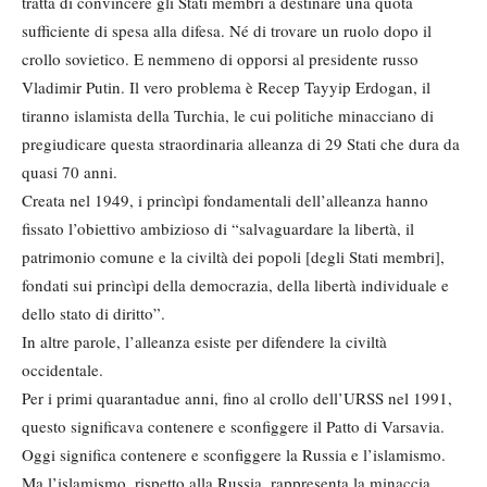
tratta di convincere gli Stati membri a destinare una quota
sufficiente di spesa alla difesa. Né di trovare un ruolo dopo il
crollo sovietico. E nemmeno di opporsi al presidente russo
Vladimir Putin. Il vero problema è Recep Tayyip Erdogan, il
tiranno islamista della Turchia, le cui politiche minacciano di
pregiudicare questa straordinaria alleanza di 29 Stati che dura da
quasi 70 anni.
Creata nel 1949, i princìpi fondamentali dell’alleanza hanno
fissato l’obiettivo ambizioso di “salvaguardare la libertà, il
patrimonio comune e la civiltà dei popoli [degli Stati membri],
fondati sui princìpi della democrazia, della libertà individuale e
dello stato di diritto”.
In altre parole, l’alleanza esiste per difendere la civiltà
occidentale.
Per i primi quarantadue anni, fino al crollo dell’URSS nel 1991,
questo significava contenere e sconfiggere il Patto di Varsavia.
Oggi significa contenere e sconfiggere la Russia e l’islamismo.
Ma l’islamismo, rispetto alla Russia, rappresenta la minaccia