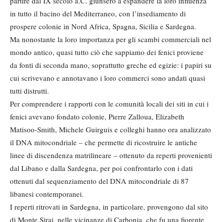
partire dal IX secolo a.C. giunsero a espandere la loro influenza
in tutto il bacino del Mediterraneo, con l’insediamento di
prospere colonie in Nord Africa, Spagna, Sicilia e Sardegna.
Ma nonostante la loro importanza per gli scambi commerciali nel
mondo antico, quasi tutto ciò che sappiamo dei fenici proviene
da fonti di seconda mano, soprattutto greche ed egizie: i papiri su
cui scrivevano e annotavano i loro commerci sono andati quasi
tutti distrutti.
Per comprendere i rapporti con le comunità locali dei siti in cui i
fenici avevano fondato colonie, Pierre Zalloua, Elizabeth
Matisoo-Smith, Michele Guirguis e colleghi hanno ora analizzato
il DNA mitocondriale – che permette di ricostruire le antiche
linee di discendenza matrilineare – ottenuto da reperti provenienti
dal Libano e dalla Sardegna, per poi confrontarlo con i dati
ottenuti dal sequenziamento del DNA mitocondriale di 87
libanesi contemporanei.
I reperti ritrovati in Sardegna, in particolare, provengono dal sito
di Monte Sirai, nelle vicinanze di Carbonia, che fu una fiorente