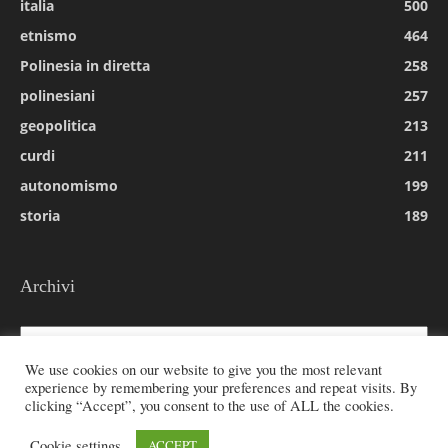
italia
500
etnismo
464
Polinesia in diretta
258
polinesiani
257
geopolitica
213
curdi
211
autonomismo
199
storia
189
Archivi
Archivi
We use cookies on our website to give you the most relevant
experience by remembering your preferences and repeat visits. By
clicking “Accept”, you consent to the use of ALL the cookies.
© 2026 All rights reserved - Etnie -
Cookie settings
ACCEPT