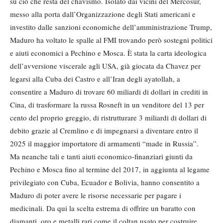
su ciò che resta del chavismo. Isolato dai vicini del Mercosur,
messo alla porta dall’Organizzazione degli Stati americani e
investito dalle sanzioni economiche dell’amministrazione Trump,
Maduro ha voltato le spalle al FMI trovando però sostegni politici
e aiuti economici a Pechino e Mosca. È stata la carta ideologica
dell’avversione viscerale agli USA, già giocata da Chavez per
legarsi alla Cuba dei Castro e all’Iran degli ayatollah, a
consentire a Maduro di trovare 60 miliardi di dollari in crediti in
Cina, di trasformare la russa Rosneft in un venditore del 13 per
cento del proprio greggio, di ristrutturare 3 miliardi di dollari di
debito grazie al Cremlino e di impegnarsi a diventare entro il
2025 il maggior importatore di armamenti “made in Russia”.
Ma neanche tali e tanti aiuti economico-finanziari giunti da
Pechino e Mosca fino al termine del 2017, in aggiunta al legame
privilegiato con Cuba, Ecuador e Bolivia, hanno consentito a
Maduro di poter avere le risorse necessarie per pagare i
medicinali. Da qui la scelta estrema di offrire un baratto con
diamanti, oro e metalli rari come il coltan usato per costruire