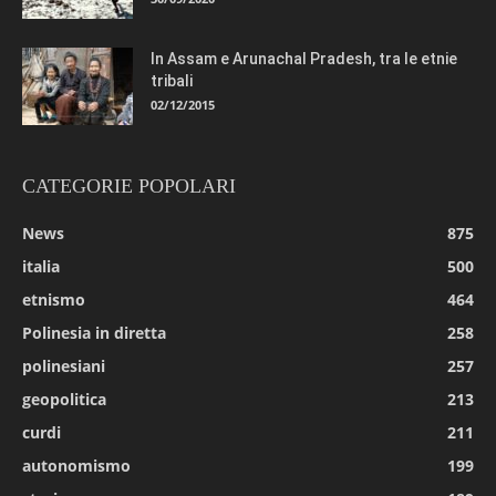
In Assam e Arunachal Pradesh, tra le etnie
tribali
02/12/2015
CATEGORIE POPOLARI
News
875
italia
500
etnismo
464
Polinesia in diretta
258
polinesiani
257
geopolitica
213
curdi
211
autonomismo
199